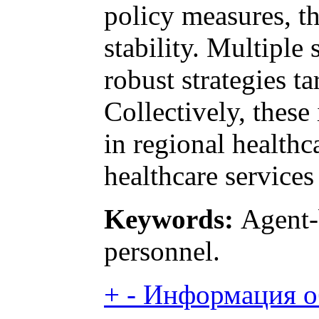
policy measures, th
stability. Multipl
robust strategies t
Collectively, thes
in regional healthc
healthcare services
Keywords:
Agent-b
personnel.
+
-
Информация об