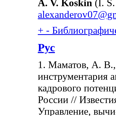
A. V. Koskin
(I. S
alexanderov07@gm
+
-
Библиографиче
Рус
1. Маматов, А. В.
инструментария а
кадрового потенц
России // Извест
Управление, вычи