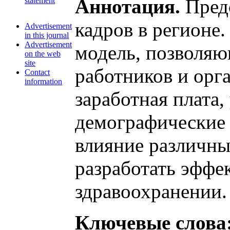
Аннотация.
Предс
statement
кадров в регионе
Advertisement
in this journal
Advertisement
модель, позволяю
on the web
site
работников и орг
Contact
information
заработная плата,
демографические 
влияние различны
разработать эффе
здравоохранении.
Ключевые слова