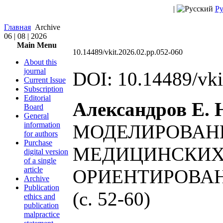
|
Ру
Главная
Archive
06 | 08 | 2026
Main Menu
10.14489/vkit.2026.02.pp.052-060
About this
journal
DOI: 10.14489/vki
Current Issue
Subscription
Editorial
Александров Е. Н
Board
General
information
МОДЕЛИРОВАН
for authors
Purchase
МЕДИЦИНСКИХ 
digital version
of a single
article
ОРИЕНТИРОВА
Archive
Publication
(c. 52-60)
ethics and
publication
malpractice