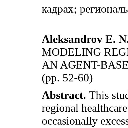
кадрах; регионал
Aleksandrov E. N.
MODELING REG
AN AGENT-BAS
(pp. 52-60)
Abstract.
This stud
regional healthcare
occasionally exces