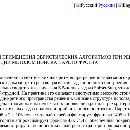
|
Русский
|
 ПРИМЕНЕНИЯ ЭВРИСТИЧЕСКИХ АЛГОРИТМОВ ПРИ РЕ
ЦИИ МЕТОДОМ ПОИСКА ПАРЕТО-ФРОНТА
рименения генетических алгоритмов при решении задач многок
ски доказано, что решающая версия задачи полного построения
ьно сводится классическая NP-полная задача Subset Sum, что де
-трудной. На практике это означает недопустимо высокую стои
 дискретного пространства решений. Описана структура исполь
ена строгая математическая постановка дискретной трехкритери
слительных задач полного и приближенного построения Парето
 и 2  106 точек: полный перебор формирует фронт из 1495 и 179
алгоритм аппроксимирует фронт за 4,0…4,4 с, обеспечивая покры
демонстрируют экспоненциальный рост затрат при полном пост