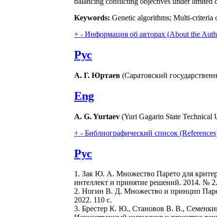
balancing conflicting objectives under limited
Keywords:
Genetic algorithms; Multi-criteri
+
-
Информация об авторах (About the Auth
Рус
А. Г. Юртаев
(Саратовский государственн
Eng
A. G. Yurtaev
(Yuri Gagarin State Technical U
+
-
Библиографический список (References
Рус
1. Зак Ю. А. Множество Парето для крит
интеллект и принятие решений. 2014. № 2.
2. Ногин В. Д. Множество и принцип Паре
2022. 110 с.
3. Брестер К. Ю., Становов В. В., Семен