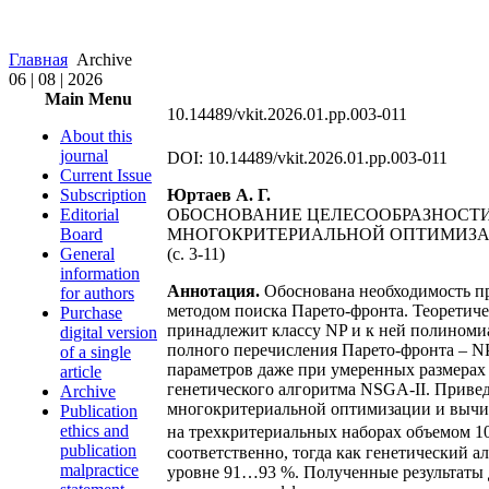
Главная
Archive
06 | 08 | 2026
Main Menu
10.14489/vkit.2026.01.pp.003-011
About this
journal
DOI: 10.14489/vkit.2026.01.pp.003-011
Current Issue
Subscription
Юртаев А. Г.
Editorial
ОБОСНОВАНИЕ ЦЕЛЕСООБРАЗНОСТИ
Board
МНОГОКРИТЕРИАЛЬНОЙ ОПТИМИЗА
General
(с. 3-11)
information
Аннотация.
Обоснована необходимость п
for authors
методом поиска Парето-фронта. Теоретиче
Purchase
принадлежит классу NP и к ней полиномиал
digital version
полного перечисления Парето-фронта – NP
of a single
параметров даже при умеренных размерах
article
генетического алгоритма NSGA-II. Привед
Archive
многокритериальной оптимизации и вычи
Publication
ethics and
на трехкритериальных наборах объемом 106
publication
соответственно, тогда как генетический 
malpractice
уровне 91…93 %. Полученные результаты 