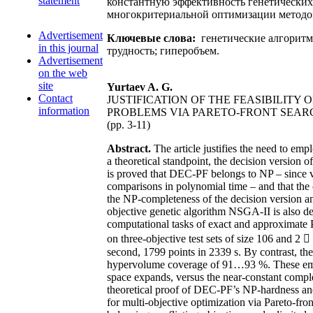
statement
константную эффективность генетических 
многокритериальной оптимизации методо
Advertisement
Ключевые слова:
генетические алгоритм
in this journal
трудность; гиперобъем.
Advertisement
on the web
site
Yurtaev A. G.
Contact
JUSTIFICATION OF THE FEASIBILITY
information
PROBLEMS VIA PARETO-FRONT SEAR
(pp. 3-11)
Abstract.
The article justifies the need to emp
a theoretical standpoint, the decision version 
is proved that DEC-PF belongs to NP – since v
comparisons in polynomial time – and that the
the NP-completeness of the decision version and
objective genetic algorithm NSGA-II is also de
computational tasks of exact and approximate Par
on three-objective test sets of size 106 and 2 
second, 1799 points in 2339 s. By contrast, th
hypervolume coverage of 91…93 %. These empiri
space expands, versus the near-constant comple
theoretical proof of DEC-PF’s NP-hardness and
for multi-objective optimization via Pareto-fron