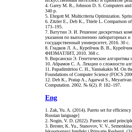
Искусственный интеллект и принятие реше
4. Garey M. R., Johnson D. S. Computers and
340 p.
5. Ehrgott M. Multicriteria Optimization. Spri
6. Zitzler E., Deb K., Thiele L. Comparison o
173–195.
7. Ватутин Э. И. Решение дискретных ко
указания по выполнению лабораторных и
государственный университет, 2016. 30 с.
8. Гладков Л. А., Курейчик В. В., Курейчик
ФИЗМАТЛИТ, 2010. 368 с.
9. Вирсански Э. Генетические алгоритмы на
10. Абрамов С. А. Лекции о сложности ал
11. Papadimitriou C. H., Yannakakis M. On th
Foundations of Computer Science (FOCS 2000
12. Deb K., Pratap A., Agarwal S., Meyarivan T
Computation. 2002. № 6(2). P. 182–197.
Eng
1. Zak, Yu. A. (2014). Pareto set for efficiency
Russian language]
2. Nogin, V. D. (2022). Pareto set and princip
3. Brester, K. Yu., Stanovov, V. V., Semenkina
Iskusstvennyi Intellekt i Prinyatie Reshenii, (