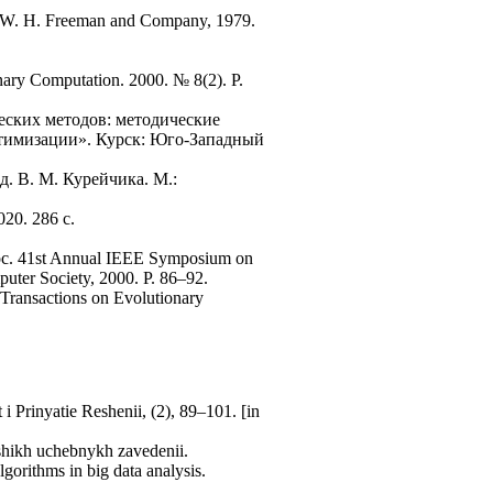
k: W. H. Freeman and Company, 1979.
onary Computation. 2000. № 8(2). P.
еских методов: методические
тимизации». Курск: Юго-Западный
ед. В. М. Курейчика. М.:
20. 286 с.
Proc. 41st Annual IEEE Symposium on
ter Society, 2000. P. 86–92.
 Transactions on Evolutionary
t i Prinyatie Reshenii, (2), 89–101. [in
ysshikh uchebnykh zavedenii.
gorithms in big data analysis.