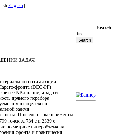
English
|
Search
ШЕНИИ ЗАДАЧ
ритериальной оптимизации
 Парето-фронта (DEC-PF)
лает ее NP-полной, а задачу
мость прямого перебора
зуемого многоцелевого
альной задачи
-фронта. Проведены эксперименты
9 точек за 734 с и 2339 с
тие по метрике гиперобъема на
роении фронта и практически