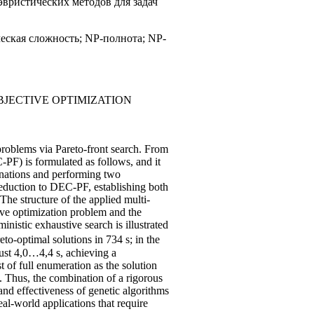
вристических методов для задач
еская сложность; NP-полнота; NP-
BJECTIVE OPTIMIZATION
 problems via Pareto-front search. From
-PF) is formulated as follows, and it
inations and performing two
eduction to DEC-PF, establishing both
The structure of the applied multi-
ive optimization problem and the
inistic exhaustive search is illustrated
eto-optimal solutions in 734 s; in the
just 4,0…4,4 s, achieving a
of full enumeration as the solution
. Thus, the combination of a rigorous
nd effectiveness of genetic algorithms
eal-world applications that require