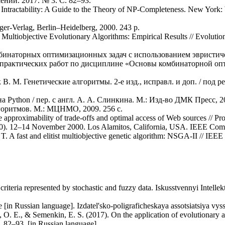
ний. 2017. № 3. С. 82–93.
 Intractability: A Guide to the Theory of NP-Completeness. New Yor
nger-Verlag, Berlin–Heidelberg, 2000. 243 p.
f Multiobjective Evolutionary Algorithms: Empirical Results // Evoluti
мбинаторных оптимизационных задач с использованием эвристич
 практических работ по дисциплине «Основы комбинаторной оп
 В. М. Генетические алгоритмы. 2-е изд., исправл. и доп. / под р
 Python / пер. с англ. А. А. Слинкина. М.: Изд-во ДМК Пресс, 20
горитмов. М.: МЦНМО, 2009. 256 с.
e approximability of trade-offs and optimal access of Web sources // 
). 12–14 November 2000. Los Alamitos, California, USA. IEEE Compu
. A fast and elitist multiobjective genetic algorithm: NSGA-II // IEEE
 criteria represented by stochastic and fuzzy data. Iskusstvennyi Intellek
le [in Russian language]. Izdatel'sko-poligraficheskaya assotsiatsiya v
, O. E., & Semenkin, E. S. (2017). On the application of evolutionary al
3), 82–93. [in Russian language]