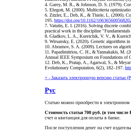
4. Garey, M. R., & Johnson, D. S. (1979). Co
5. Ehrgott, M. (2000). Multicriteria optimizati
6. Zitzler, E., Deb, K., & Thiele, L. (2000). 
195.
https://doi.org/10.1162/10636560056820
7. Vatutin, E. I. (2016). Solving discrete com
practical work in the discipline "Fundamentals
8. Gladkov, L. A., Kureichik, V. V., & Kureic
9. Wirsansky, E. (2020). Genetic algorithms i
10. Abramov, S. A. (2009). Lectures on algo
11. Papadimitriou, C. H., & Yannakakis, M. (20
Annual IEEE Symposium on Foundations of C
12. Deb, K., Pratap, A., Agarwal, S., & Meyari
Evolutionary Computation, 6(2), 182–197.
htt
+
-
Заказать электронную версию статьи (Purch
Рус
Статью можно приобрести в электронном 
Стоимость статьи 700 руб. (в том числ
счет и квитанция для оплаты в банке.
После поступления денег на счет издатель