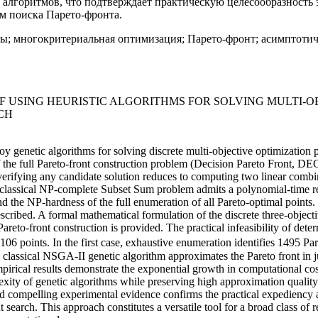
алгоритмов, что подтверждает практическую целесообразность э
м поиска Парето-фронта.
ы; многокритериальная оптимизация; Парето-фронт; асимптотич
 OF USING HEURISTIC ALGORITHMS FOR SOLVING MULTI-O
CH
loy genetic algorithms for solving discrete multi-objective optimization
of the full Pareto-front construction problem (Decision Pareto Front, DEC
erifying any candidate solution reduces to computing two linear comb
 classical NP-complete Subset Sum problem admits a polynomial-time r
 the NP-hardness of the full enumeration of all Pareto-optimal points. 
scribed. A formal mathematical formulation of the discrete three-object
eto-front construction is provided. The practical infeasibility of determ
 106 points. In the first case, exhaustive enumeration identifies 1495 Par
e classical NSGA-II genetic algorithm approximates the Pareto front in 
cal results demonstrate the exponential growth in computational cost 
xity of genetic algorithms while preserving high approximation quality
 compelling experimental evidence confirms the practical expediency a
t search. This approach constitutes a versatile tool for a broad class of r