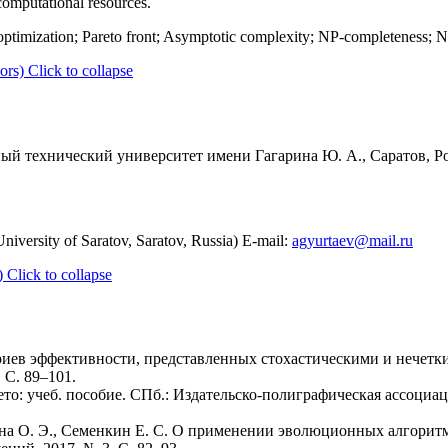
 computational resources.
a optimization; Pareto front; Asymptotic complexity; NP-completeness;
ors)
Click to collapse
ый технический университет имени Гагарина Ю. А., Саратов, Ро
niversity of Saratov, Saratov, Russia) E-mail:
agyurtaev@mail.ru
)
Click to collapse
ериев эффективности, представленных стохастическими и нечет
 С. 89–101.
то: учеб. пособие. СПб.: Издательско-полиграфическая ассоциа
кина О. Э., Семенкин Е. С. О применении эволюционных алгорит