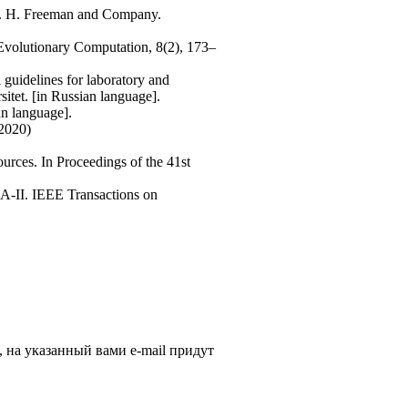
 W. H. Freeman and Company.
. Evolutionary Computation, 8(2), 173–
 guidelines for laboratory and
itet. [in Russian language].
an language].
 2020)
urces. In Proceedings of the 41st
SGA-II. IEEE Transactions on
, на указанный вами e-mail придут