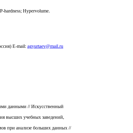
 NP-hardness; Hypervolume.
ссия) E-mail:
agyurtaev@mail.ru
кими данными // Искусственный
ция высших учебных заведений,
мов при анализе больших данных //