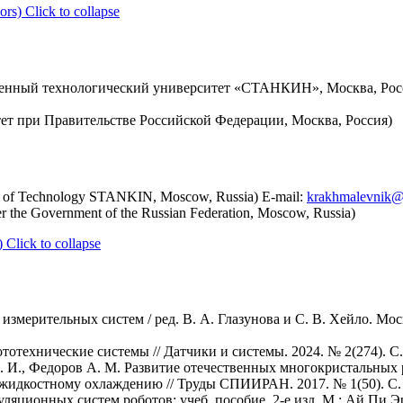
ors)
Click to collapse
енный технологический университет «СТАНКИН», Москва, Росси
т при Правительстве Российской Федерации, Москва, Россия)
y of Technology STANKIN, Moscow, Russia) E-mail:
krakhmalevnik@
er the Government of the Russian Federation, Moscow, Russia)
)
Click to collapse
змерительных систем / ред. В. А. Глазунова и С. В. Хейло. Мос
тотехнические системы // Датчики и системы. 2024. № 2(274). С.
 И. И., Федоров А. М. Развитие отечественных многокристальны
 жидкостному охлаждению // Труды СПИИРАН. 2017. № 1(50). С.
яционных систем роботов: учеб. пособие. 2-е изд. М.: Ай Пи Эр