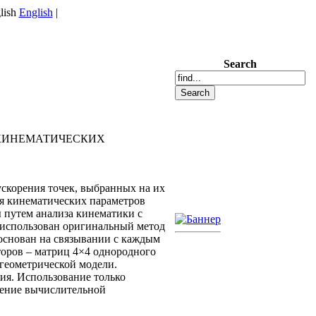
English
|
Search
 КИНЕМАТИЧЕСКИХ
скорения точек, выбранных на их
я кинематических параметров
 путем анализа кинематики с
 использован оригинальный метод
основан на связывании с каждым
торов – матриц 4×4 однородного
геометрической модели.
ия. Использование только
шение вычислительной