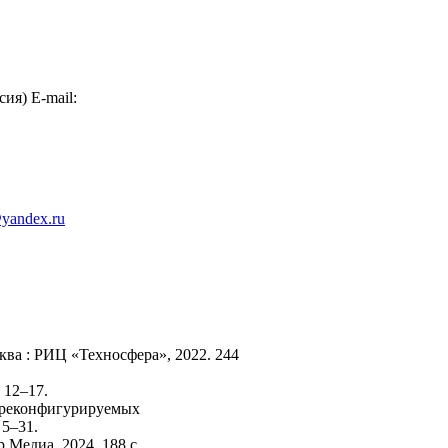
я) E-mail:
yandex.ru
ква : РИЦ «Техносфера», 2022. 244
 12–17.
х реконфигурируемых
 5–31.
 Медиа, 2024. 188 с.