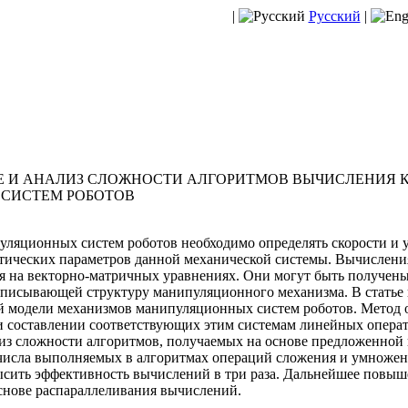
|
Русский
|
Е И АНАЛИЗ СЛОЖНОСТИ АЛГОРИТМОВ ВЫЧИСЛЕНИЯ
СИСТЕМ РОБОТОВ
ляционных систем роботов необходимо определять скорости и у
тических параметров данной механической системы. Вычислени
я на векторно-матричных уравнениях. Они могут быть получены
описывающей структуру манипуляционного механизма. В статье
й модели механизмов манипуляционных систем роботов. Метод 
 и составлении соответствующих этим системам линейных опера
лиз сложности алгоритмов, получаемых на основе предложенной 
числа выполняемых в алгоритмах операций сложения и умножен
ысить эффективность вычислений в три раза. Дальнейшее повы
снове распараллеливания вычислений.