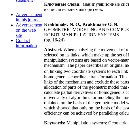
statement
Ключевые слова:
манипуляционные систе
вычислительных алгоритмов.
Advertisement
in this journal
Krakhmalev N. O., Krakhmalev O. N.
Advertisement
GEOMETRIC MODELING AND COMPLEX
on the web
ROBOT MANIPULATION SYSTEMS
site
(pp. 16-24)
Contact
information
Abstract.
When analyzing the movement of robo
selected on its links, which make up the set o
manipulation systems are based on vector-matr
mechanism. The paper describes an original me
on linking two coordinate systems to each link
homogeneous coordinate transformation. This mad
links of the mechanism and exclude these parts
allocation of parts of the geometric model that
calculate partial derivatives of homogeneous c
universality of algorithms for modeling the m
obtained on the basis of the geometric model w
which showed that only on the basis of the asso
efficiency can be achieved by paralleling calcu
Keywords:
Manipulation systems; Geometric m