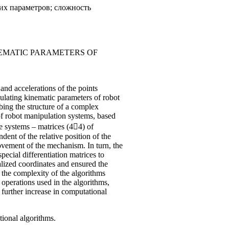
х параметров; сложность
EMATIC PARAMETERS OF
nd accelerations of the points
culating kinematic parameters of robot
ing the structure of a complex
f robot manipulation systems, based
e systems – matrices (44) of
ent of the relative position of the
ovement of the mechanism. In turn, the
ecial differentiation matrices to
alized coordinates and ensured the
the complexity of the algorithms
operations used in the algorithms,
 further increase in computational
ional algorithms.