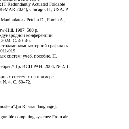
3R1T Redundantly Actuated Foldable
s (ReMAR 2024), Chicago, IL, USA. P.
Manipulator / Petelin D., Fomin A.,
aw-Hill, 1987. 580 p.
еждународной конференции
2024. С. 40–46.
методами компьютерной графики //
.011-019
х систем: учеб. пособие. Н.
ебры // Тр. ИСП РАН. 2004. № 2. Т.
орных системах на примере
 № 4. С. 60–72.
osfera".[in Russian language].
figurable computing systems: From air