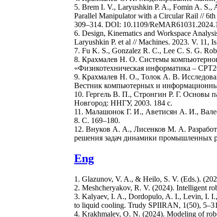
5. Brem I. V., Laryushkin P. A., Fomin A. S.
Parallel Manipulator with a Circular Rail //
309–314. DOI: 10.1109/ReMAR61031.2024.
6. Design, Kinematics and Workspace Analysis
Laryushkin P. et al // Machines. 2023. V. 11,
7. Fu K. S., Gonzalez R. C., Lee C. S. G. Rob
8. Крахмалев Н. О. Системы компьютерно
«Физикотехническая информатика – CPT2024
9. Крахмалев Н. О., Толок А. В. Исследо
Вестник компьютерных и информационных те
10. Гергель В. П., Стронгин Р. Г. Основ
Новгород: ННГУ, 2003. 184 с.
11. Малашонок Г. И., Аветисян А. И., Вал
8. С. 169–180.
12. Внуков А. А., Лисенков М. А. Разраб
решения задач динамики промышленных ро
Eng
1. Glazunov, V. A., & Heilo, S. V. (Eds.). (
2. Meshcheryakov, R. V. (2024). Intelligent rob
3. Kalyaev, I. A., Dordopulo, A. I., Levin, I.
to liquid cooling. Trudy SPIIRAN, 1(50), 5–31
4. Krakhmalev, O. N. (2024). Modeling of robo