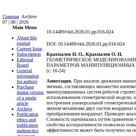
Главная
Archive
07 | 08 | 2026
Main Menu
10.14489/vkit.2026.01.pp.016-024
About this
journal
DOI: 10.14489/vkit.2026.01.pp.016-024
Current Issue
Subscription
Крахмалев Н. О., Крахмалев О. Н.
Editorial
ГЕОМЕТРИЧЕСКОЕ МОДЕЛИРОВАНИ
Board
ПАРАМЕТРОВ МАНИПУЛЯЦИОННЫХ 
General
(с. 16-24)
information
Аннотация.
При анализе движения манипу
for authors
звеньях, составляющих множество кинема
Purchase
манипуляционных систем роботов строятс
digital version
использованием геометрической модели, 
of a single
построения универсальной геометрическо
article
звеном механизма двух систем координат
Archive
преобразования координат. Проведен ана
Publication
Сложность оценивалась путем сравнения 
ethics and
свойства ассоциативности позволило пов
publication
эффективности может быть получено на о
malpractice