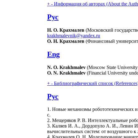
+
-
Информация об авторах (About the Auth
Рус
Н. О. Крахмалев
(Московский государств
krakhmalevnik@yandex.ru
О. Н. Крахмалев
(Финансовый университе
Eng
N. O. Krakhmalev
(Moscow State Universit
O. N. Krakhmalev
(Financial University und
+
-
Библиографический список (References
Рус
1. Новые механизмы робототехнических и и
с.
2. Мещеряков Р. В. Интеллектуальные робо
3. Каляев И. А., Дордопуло А. И., Левин
вычислительных систем: от воздушного к
4. Крахмалев О. Н. Моделирование манипул