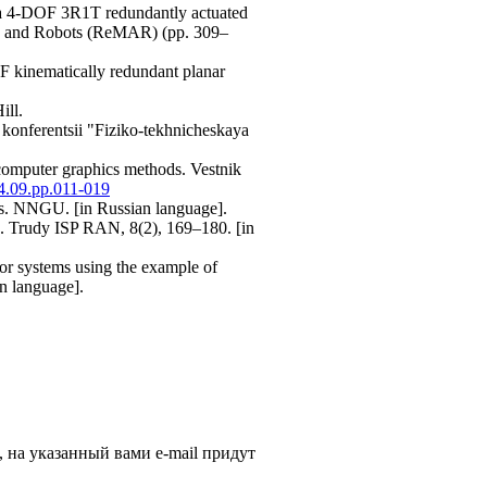
of a 4-DOF 3R1T redundantly actuated
isms and Robots (ReMAR) (pp. 309–
OF kinematically redundant planar
ill.
konferentsii "Fiziko-tekhnicheskaya
 computer graphics methods. Vestnik
24.09.pp.011-019
ems. NNGU. [in Russian language].
ra. Trudy ISP RAN, 8(2), 169–180. [in
or systems using the example of
n language].
, на указанный вами e-mail придут