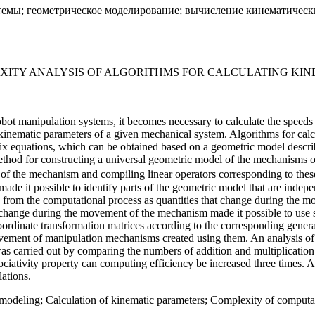
мы; геометрическое моделирование; вычисление кинематически
ITY ANALYSIS OF ALGORITHMS FOR CALCULATING KIN
t manipulation systems, it becomes necessary to calculate the speeds a
f kinematic parameters of a given mechanical system. Algorithms for cal
ix equations, which can be obtained based on a geometric model describ
thod for constructing a universal geometric model of the mechanisms o
 of the mechanism and compiling linear operators corresponding to thes
e it possible to identify parts of the geometric model that are independ
 from the computational process as quantities that change during the m
 change during the movement of the mechanism made it possible to use sp
oordinate transformation matrices according to the corresponding gener
ovement of manipulation mechanisms created using them. An analysis of 
as carried out by comparing the numbers of addition and multiplication 
ciativity property can computing efficiency be increased three times. A
lations.
odeling; Calculation of kinematic parameters; Complexity of computat