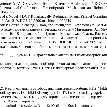
, Antonov A. V. Design, Mobility and Kinematic Analysis of a 4-DOF 
 6th International Conference on Reconfigurable Mechanisms and Robot
10617927
 of a Novel 4-DOF Kinematically Redundant Planar Parallel Grasping 
 Is. 3. Art. 319. DOI: 10.3390/machines11030319
otics: Control, Sensing, Vision, and Intelligence. New York etc.: McGr
го моделирования кинематических свойств // Материалы XII М
». 16–18 апреля 2024 г., Пущино, Московская область, Россия. 
вание кинематических свойств 3-DOF манипуляционного робота 
хнологий. 2024. № 9. C. 11–19. DOI: 10.14489/vkit.2024.09.pp
ы параллельных вычислений для многопроцессорных вычислительны
еев Ю. Д., Зуев М. С. Параллельные алгоритмы компьютерной алг
отка алгоритмов параллельной обработки данных в многопроцесс
ботов // Вестник РУДН. Cерия Инженерные исследования. 2010.
2022). New mechanisms of robotic and measurement systems. RITs "Tekhn
otic systems. Datchiki i Sistemy, (2), 12–17. [in Russian language].
 I., & Fedorov, A. M. (2017). Development of domestic multi-chip recon
. [in Russian language].
t manipulation systems. AI Pi Er Media. [in Russian language].