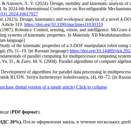
S., & Antonov, A. V. (2024). Design, mobility and kinematic analysis 
 rail. In 2024 6th International Conference on Reconfigurable Mechan
61031.2024.10617927
t al. (2023). Design, kinematics and workspace analysis of a novel 4-D
, Article 319.
https://doi.org/10.3390/machines11030319
 (1987). Robotics: Control, sensing, vision, and intelligence. McGraw-H
ng systems of kinematic properties. In Materialy XII Mezhdunarodnoi 
ian language]
Study of the kinematic properties of a 3-DOF manipulator robot using
i, (9), 11–19. [in Russian language]
https://doi.org/10.14489/vkit.20
Fundamentals of parallel computing for multiprocessor computing syst
v, Yu. D., & Zuev, M. S. (2004). Parallel algorithms of computer algeb
Development of algorithms for parallel data processing in multiprocess
estnik RUDN. Seriya Inzhenernye Issledovaniya, (4), 60–72. [in Russia
ase digital version of a single article)
Click to collapse
виде (
PDF формат
).
е НДС 20%).
После оформления заказа, в течение нескольких дней