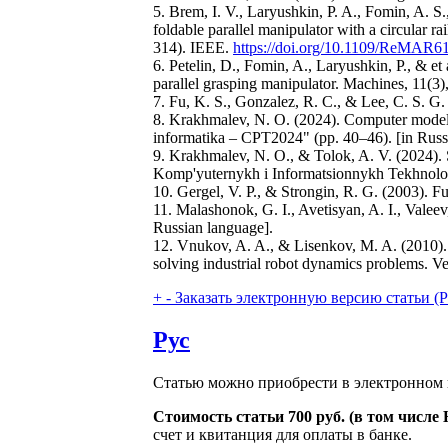
5. Brem, I. V., Laryushkin, P. A., Fomin, A. 
foldable parallel manipulator with a circular
314). IEEE.
https://doi.org/10.1109/ReMAR
6. Petelin, D., Fomin, A., Laryushkin, P., & e
parallel grasping manipulator. Machines, 11(3)
7. Fu, K. S., Gonzalez, R. C., & Lee, C. S. G.
8. Krakhmalev, N. O. (2024). Computer modeli
informatika – CPT2024" (pp. 40–46). [in Russ
9. Krakhmalev, N. O., & Tolok, A. V. (2024). 
Komp'yuternykh i Informatsionnykh Tekhnologi
10. Gergel, V. P., & Strongin, R. G. (2003). 
11. Malashonok, G. I., Avetisyan, A. I., Valee
Russian language].
12. Vnukov, A. A., & Lisenkov, M. A. (2010). 
solving industrial robot dynamics problems. V
+
-
Заказать электронную версию статьи (Purch
Рус
Статью можно приобрести в электронном 
Стоимость статьи 700 руб. (в том числ
счет и квитанция для оплаты в банке.