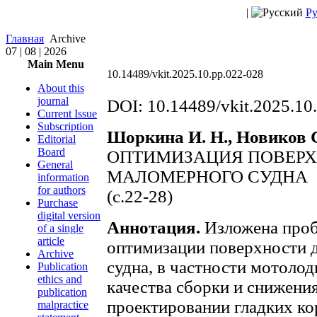
|
Ру
Главная
Archive
07 | 08 | 2026
Main Menu
10.14489/vkit.2025.10.pp.022-028
About this
journal
DOI: 10.14489/vkit.2025.10
Current Issue
Subscription
Шоркина И. Н., Новиков С
Editorial
Board
ОПТИМИЗАЦИЯ ПОВЕРХ
General
МАЛОМЕРНОГО СУДНА
information
for authors
(с.22-28)
Purchase
digital version
Аннотация.
Изложена проб
of a single
article
оптимизации поверхности 
Archive
судна, в частности мотолод
Publication
ethics and
качества сборки и снижен
publication
проектировании гладких ко
malpractice