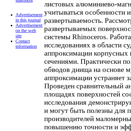
statement
листовых алюминиево-маг
учитываться особенности и
Advertisement
развертываемость. Рассмо
in this journal
Advertisement
развертываемых поверхнос
on the web
системы Rhinoceros. Работ
site
Contact
исследованиях в области с
information
аппроксимации корпусных 
сечениями. Практически по
обводов днища на основе 
аппроксимации устраняет з
Проведен сравнительный ан
площадях поверхностей сос
исследования демонстриру
и могут быть полезны для 
производителей маломерны
повышению точности и эфф