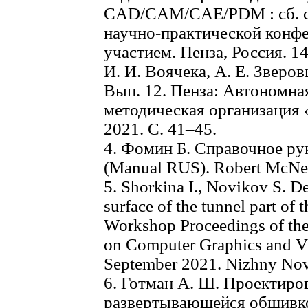
CAD/CAM/CAE/PDM : сб. ст
научно-практической конф
участием. Пенза, Россия. 14
И. И. Воячека, А. Е. Зверов
Вып. 12. Пенза: Автономна
методическая организация
2021. С. 41–45.
4. Фомин Б. Справочное ру
(Manual RUS). Robert McNeel
5. Shorkina I., Novikov S. D
surface of the tunnel part of 
Workshop Proceedings of the
on Computer Graphics and V
September 2021. Nizhny Nov
6. Готман А. Ш. Проектиро
развертывающейся обшивкой