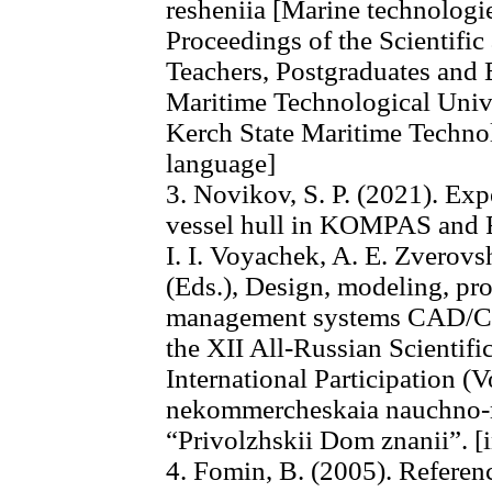
resheniia [Marine technologi
Proceedings of the Scientific
Teachers, Postgraduates and
Maritime Technological Unive
Kerch State Maritime Technol
language]
3. Novikov, S. P. (2021). Exp
vessel hull in KOMPAS and R
I. I. Voyachek, A. E. Zverov
(Eds.), Design, modeling, pr
management systems CAD/
the XII All-Russian Scientifi
International Participation (
nekommercheskaia nauchno-m
“Privolzhskii Dom znanii”. [
4. Fomin, B. (2005). Referen