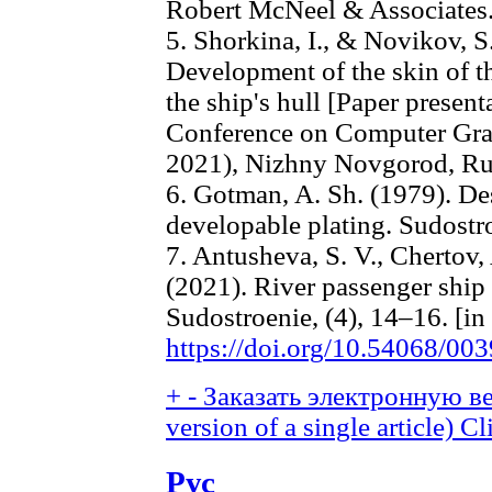
Robert McNeel & Associates.
5. Shorkina, I., & Novikov, 
Development of the skin of th
the ship's hull [Paper present
Conference on Computer Gra
2021), Nizhny Novgorod, Ru
6. Gotman, A. Sh. (1979). Des
developable plating. Sudostr
7. Antusheva, S. V., Chertov,
(2021). River passenger ship 
Sudostroenie, (4), 14–16. [in
https://doi.org/10.54068/0
+
-
Заказать электронную ве
version of a single article)
Cl
Рус