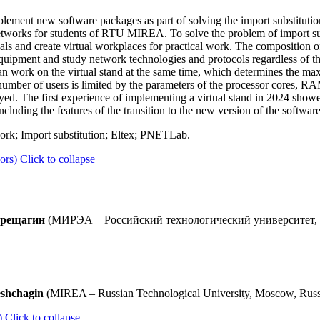
plement new software packages as part of solving the import substitutio
etworks for students of RTU MIREA. To solve the problem of import sub
ials and create virtual workplaces for practical work. The composition of
equipment and study network technologies and protocols regardless of t
an work on the virtual stand at the same time, which determines the ma
number of users is limited by the parameters of the processor cores, RAM
yed. The first experience of implementing a virtual stand in 2024 showed
luding the features of the transition to the new version of the software
ork; Import substitution; Eltex; PNETLab.
ors)
Click to collapse
Верещагин
(МИРЭА – Российский технологический университет, М
eshchagin
(MIREA – Russian Technological University, Moscow, Russ
)
Click to collapse