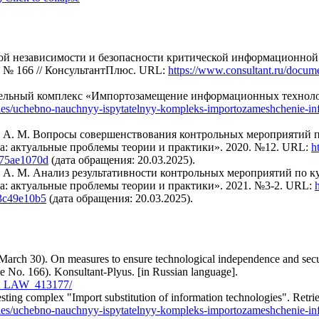
кой независимости и безопасности критической информационно
2 № 166 // КонсультантПлюс. URL:
https://www.consultant.ru/doc
тательный комплекс «Импортозамещение информационных технол
ries/uchebno-nauchnyy-ispytatelnyy-kompleks-importozameshchenie-in
лов А. М. Вопросы совершенствования контрольных мероприятий 
а: актуальные проблемы теории и практики». 2020. №12. URL:
h
b75ae1070d
(дата обращения: 20.03.2025).
лов А. М. Анализ результативности контрольных мероприятий по 
а: актуальные проблемы теории и практики». 2021. №3-2. URL:
93c49e10b5
(дата обращения: 20.03.2025).
 March 30). On measures to ensure technological independence and securi
ee No. 166). Konsultant-Plyus. [in Russian language].
doc_LAW_413177/
 testing complex "Import substitution of information technologies". Retr
ries/uchebno-nauchnyy-ispytatelnyy-kompleks-importozameshchenie-in