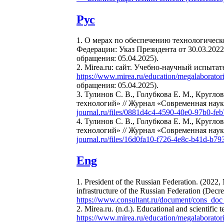
Рус
1. О мерах по обеспечению технологичес
Федерации: Указ Президента от 30.03.202
обращения: 05.04.2025).
2. Mirea.ru: сайт. Учебно-научный испы
https://www.mirea.ru/education/megalaborato
обращения: 05.04.2025).
3. Тулинов С. В., Голубкова Е. М., Круг
технологий» // Журнал «Современная наук
journal.ru/files/0881d4c4-4590-40e0-97b0-fe
4. Тулинов С. В., Голубкова Е. М., Круг
технологий» // Журнал «Современная наук
journal.ru/files/16d0fa10-f726-4e8c-b41d-b7
Eng
1. President of the Russian Federation. (2022,
infrastructure of the Russian Federation (Decr
https://www.consultant.ru/document/cons_
2. Mirea.ru. (n.d.). Educational and scientific
https://www.mirea.ru/education/megalaborato