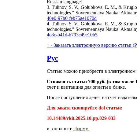
Russian language]
3. Tulinov, S. V., Golubkova, E. M., & Kruglo
technologies." Sovremennaya Nauka: Aktualnye 
40e0-97b0-feb75ae1070d
4. Tulinov, S. V., Golubkova, E. M., & Kruglo
technologies." Sovremennaya Nauka: Aktualnye 
4e8c-b41d-b793c49e10b5
+
-
Заказать электронную версию статьи (Purch
Рус
Статью можно приобрести в электронном 
Стоимость статьи 700 руб. (в том числ
счет и квитанция для оплаты в банке.
После поступления денег на счет издатель
Для заказа скопируйте doi статьи:
10.14489/vkit.2025.10.pp.029-033
и заполните
форму