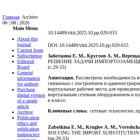
Главная
Archive
06 | 08 | 2026
Main Menu
10.14489/vkit.2025.10.pp.029-033
About this
journal
DOI: 10.14489/vkit.2025.10.pp.029-033
Current Issue
Subscription
Заботкина Е. М., Круглов А. М., Вереща
Editorial
РЕШЕНИЕ ЗАДАЧИ ИМПОРТОЗАМЕЩЕ
Board
(с.29-33)
General
Аннотация.
Рассмотрена необходимость в
information
связанных с построением и администрир
for authors
виртуальные рабочие места для проведени
Purchase
виртуальным сетевым оборудованием и изу
digital version
в классе.
of a single
article
Ключевые слова:
сетевые технологии; пр
Archive
Publication
ethics and
Zabotkina E. M., Kruglov A. M., Vereshcha
publication
SOLVING THE IMPORT SUBSTITUTI
malpractice
(pp.29-33)