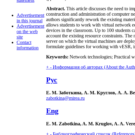
statement
Abstract.
This article discusses the need to im
construction and administration of computer n
Advertisement
authors significantly rework the existing mater
in this journal
allows students to work with virtual network 
Advertisement
devices in the classroom. Up to 100 students c
on the web
account the existing resource constraints. The 
site
server on which the virtual machines are deplo
Contact
formulate guidelines for working with vESR, inc
information
Keywords:
Network technologies; Practical w
+
-
Информация об авторах (About the Auth
Рус
Е. М. Заботкина, А. М. Круглов, А. А. 
zabotkina@mirea.ru
Eng
E. M. Zabotkina, A. M. Kruglov, A. A. Ver
+
-
Библиографический список (References