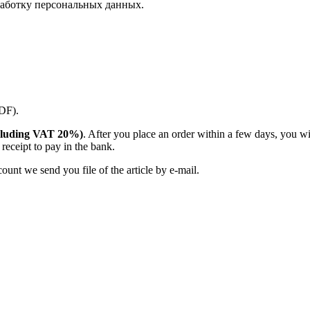
аботку персональных данных.
PDF).
(including VAT 20%)
. After you place an order within a few days, you w
receipt to pay in the bank.
unt we send you file of the article by e-mail.