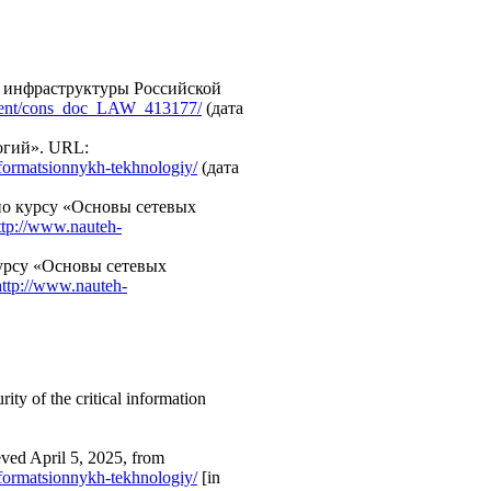
й инфраструктуры Российской
ument/cons_doc_LAW_413177/
(дата
огий». URL:
formatsionnykh-tekhnologiy/
(дата
по курсу «Основы сетевых
ttp://www.nauteh-
курсу «Основы сетевых
http://www.nauteh-
ty of the critical information
ieved April 5, 2025, from
formatsionnykh-tekhnologiy/
[in