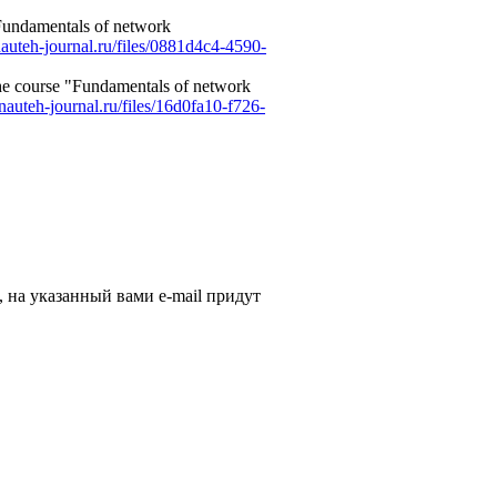
"Fundamentals of network
auteh-journal.ru/files/0881d4c4-4590-
 the course "Fundamentals of network
nauteh-journal.ru/files/16d0fa10-f726-
, на указанный вами e-mail придут