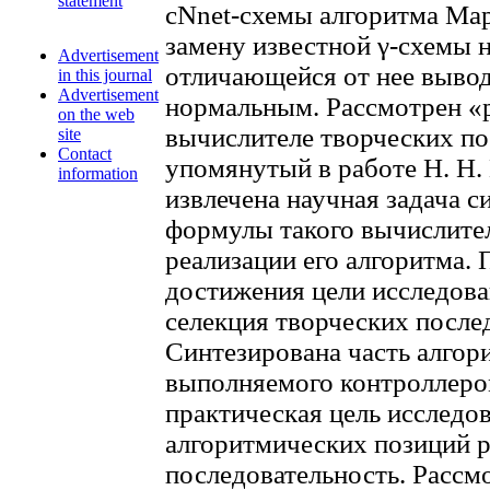
statement
cNnet-схемы алгоритма Мар
замену известной γ-схемы 
Advertisement
отличающейся от нее вывод
in this journal
Advertisement
нормальным. Рассмотрен «р
on the web
вычислителе творческих по
site
Contact
упомянутый в работе Н. Н.
information
извлечена научная задача с
формулы такого вычислител
реализации его алгоритма.
достижения цели исследова
селекция творческих после
Синтезирована часть алгори
выполняемого контроллеро
практическая цель исследов
алгоритмических позиций р
последовательность. Рассмо