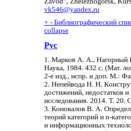
Zavod”, Zheleznogorsk, Kurs
vk546@yandex.ru
+
-
Библиографический спис
collapse
Рус
1. Марков А. А., Нагорный 
Наука, 1984. 432 с. (Мат. л
2-е изд., испр. и доп. М.: Фа
2. Непейвода Н. Н. Констру
достижений, недостатков и у
исследования. 2014. Т. 20. 
3. Коновалов В. А. Опреде
теорий категорий и n-кате
и информационных технологи