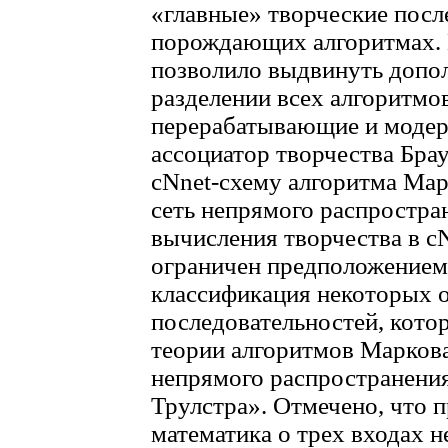
«главные» творческие посл
порождающих алгоритмах. 
позволило выдвинуть допо
разделении всех алгоритмо
перерабатывающие и моде
ассоциатор творчества Бра
cNnet-схему алгоритма Марк
сеть непрямого распростра
вычисления творчества в c
ограничен предположением 
классификация некоторых 
последовательностей, кото
теории алгоритмов Маркова
непрямого распространения
Трулстра». Отмечено, что 
математика о трех входах н