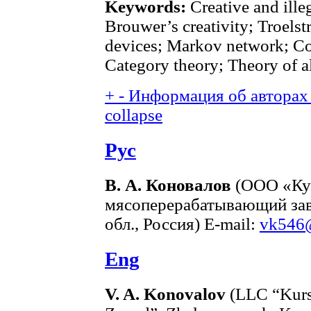
Keywords:
Creative and ille
Brouwer’s creativity; Troelst
devices; Markov network; Co
Category theory; Theory of al
+
-
Информация об авторах 
collapse
Рус
В. А. Коновалов
(ООО «Ку
мясоперерабатывающий зав
обл., Россия) E-mail:
vk546
Eng
V. A. Konovalov
(LLC “Kurs