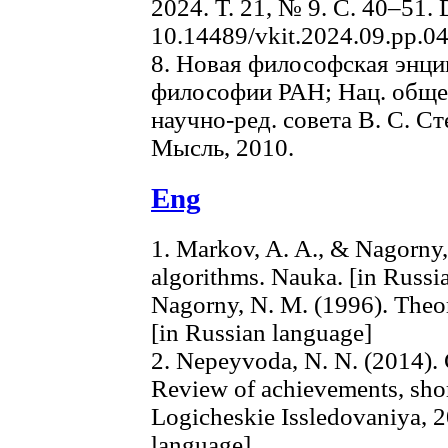
2024. Т. 21, № 9. C. 40–51. 
10.14489/vkit.2024.09.pp.0
8. Новая философская энцик
философии РАН; Нац. общес
научно-ред. совета В. С. Сте
Мысль, 2010.
Eng
1. Markov, A. A., & Nagorny,
algorithms. Nauka. [in Russi
Nagorny, N. M. (1996). Theor
[in Russian language]
2. Nepeyvoda, N. N. (2014). 
Review of achievements, shor
Logicheskie Issledovaniya, 2
language]