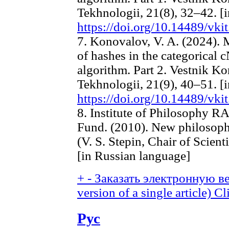
Tekhnologii, 21(8), 32–42. [
https://doi.org/10.14489/vki
7. Konovalov, V. A. (2024). 
of hashes in the categorical
algorithm. Part 2. Vestnik K
Tekhnologii, 21(9), 40–51. [
https://doi.org/10.14489/vki
8. Institute of Philosophy RA
Fund. (2010). New philosoph
(V. S. Stepin, Chair of Scient
[in Russian language]
+
-
Заказать электронную ве
version of a single article)
Cl
Рус