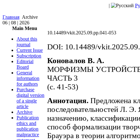
|
Ру
Главная
Archive
06 | 08 | 2026
Main Menu
10.14489/vkit.2025.09.pp.041-053
About this
journal
DOI: 10.14489/vkit.2025.09
Current Issue
Subscription
Коновалов В. А.
Editorial
Board
МОРФИЗМЫ УСТРОЙСТВ 
General
ЧАСТЬ 3
information
for authors
(с. 41-53)
Purchase
digital version
Аннотация.
Предложена кл
of a single
article
последовательностей Л. Э. 
Archive
назначению, классификации
Publication
ethics and
способ формализации твор
publication
Брауэра в теории алгоритм
malpractice