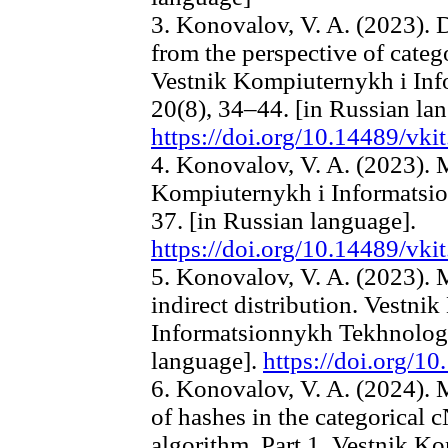
3. Konovalov, V. A. (2023). 
from the perspective of categ
Vestnik Kompiuternykh i Inf
20(8), 34–44. [in Russian la
https://doi.org/10.14489/vki
4. Konovalov, V. A. (2023).
Kompiuternykh i Informatsio
37. [in Russian language].
https://doi.org/10.14489/vki
5. Konovalov, V. A. (2023). 
indirect distribution. Vestni
Informatsionnykh Tekhnologii
language].
https://doi.org/1
6. Konovalov, V. A. (2024). 
of hashes in the categorical
algorithm. Part 1. Vestnik K