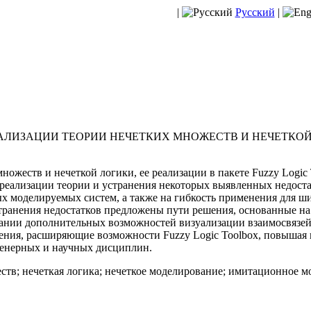
|
Русский
|
ЛИЗАЦИИ ТЕОРИИ НЕЧЕТКИХ МНОЖЕСТВ И НЕЧЕТКОЙ
ожеств и нечеткой логики, ее реализации в пакете Fuzzy Logic 
еализации теории и устранения некоторых выявленных недоста
х моделируемых систем, а также на гибкость применения для ш
странения недостатков предложены пути решения, основанные н
ании дополнительных возможностей визуализации взаимосвязей 
ния, расширяющие возможности Fuzzy Logic Toolbox, повышая ги
женерных и научных дисциплин.
ств; нечеткая логика; нечеткое моделирование; имитационное м