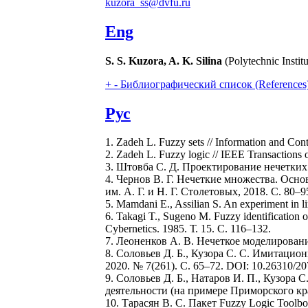
kuzora_ss@dvfu.ru
Eng
S. S. Kuzora, A. K. Silina
(Polytechnic Instit
+
-
Библиографический список (References
Рус
1. Zadeh L. Fuzzy sets // Information and Cont
2. Zadeh L. Fuzzy logic // IEEE Transactions 
3. Штовба С. Д. Проектирование нечетких
4. Чернов В. Г. Нечеткие множества. Осн
им. А. Г. и Н. Г. Столетовых, 2018. С. 80–9
5. Mamdani E., Assilian S. An experiment in lin
6. Takagi T., Sugeno M. Fuzzy identification o
Cybernetics. 1985. Т. 15. С. 116–132.
7. Леоненков А. В. Нечеткое моделировани
8. Соловьев Д. Б., Кузора С. С. Имитаци
2020. № 7(261). С. 65–72. DOI: 10.26310/2
9. Соловьев Д. Б., Натаров И. П., Кузор
деятельности (на примере Приморского края
10. Тарасян В. С. Пакет Fuzzy Logic Toolb