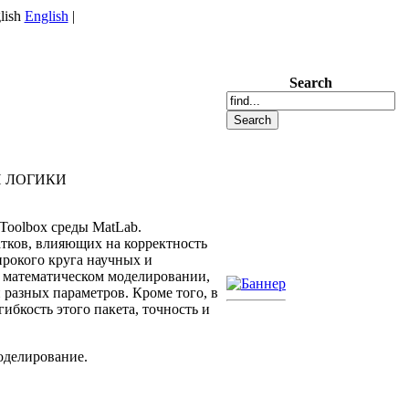
English
|
Search
 ЛОГИКИ
Toolbox среды MatLab.
тков, влияющих на корректность
ирокого круга научных и
а математическом моделировании,
разных параметров. Кроме того, в
бкость этого пакета, точность и
оделирование.