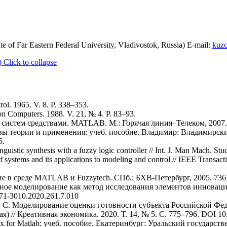
ute of Far Eastern Federal University, Vladivostok, Russia) E-mail:
kuz
)
Click to collapse
rol. 1965. V. 8. P. 338–353.
on Computers. 1988. V. 21, № 4. P. 83–93.
 систем средствами. MATLAB. М.: Горячая линия–Телеком, 2007.
овы теории и применения: учеб. пособие. Владимир: Владимирск
5.
guistic synthesis with a fuzzy logic controller // Int. J. Man Mach. St
f systems and its applications to modeling and control // IEEE Transac
е в среде MATLAB и Fuzzytech. СПб.: БХВ-Петербург, 2005. 736 
онное моделирование как метод исследования элементов инновац
071-3010.2020.261.7.010
а С. С. Моделирование оценки готовности субъекта Российской Ф
) // Креативная экономика. 2020. Т. 14, № 5. С. 775–796. DOI 10
ox for Matlab: учеб. пособие. Екатеринбург: Уральский государс