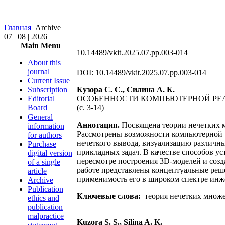
Главная
Archive
07 | 08 | 2026
Main Menu
10.14489/vkit.2025.07.pp.003-014
About this
journal
DOI: 10.14489/vkit.2025.07.pp.003-014
Current Issue
Subscription
Кузора С. С., Силина А. К.
Editorial
ОСОБЕННОСТИ КОМПЬЮТЕРНОЙ РЕА
Board
(с. 3-14)
General
Аннотация.
Посвящена теории нечетких мн
information
Рассмотрены возможности компьютерной р
for authors
нечеткого вывода, визуализацию различны
Purchase
прикладных задач. В качестве способов у
digital version
пересмотре построения 3D-моделей и созд
of a single
работе представлены концептуальные реше
article
применимость его в широком спектре ин
Archive
Publication
Ключевые слова:
теория нечетких множе
ethics and
publication
malpractice
Kuzora S. S., Silina A. K.