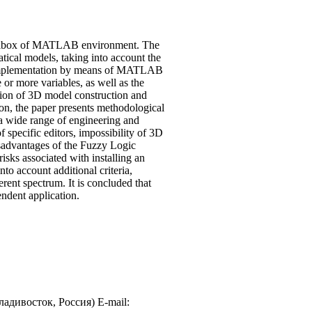
c Toolbox of MATLAB environment. The
atical models, taking into account the
ry implementation by means of MATLAB
 or more variables, as well as the
ision of 3D model construction and
tion, the paper presents methodological
n a wide range of engineering and
of specific editors, impossibility of 3D
disadvantages of the Fuzzy Logic
isks associated with installing an
to account additional criteria,
erent spectrum. It is concluded that
endent application.
дивосток, Россия) E-mail: