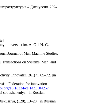
нфраструктуры // Дискуссия. 2024.
ge]
yi universitet im. A. G. i N. G.
ational Journal of Man-Machine Studies,
EEE Transactions on Systems, Man, and
ivity. Innovatsii, 261(7), 65–72. [in
ussian Federation for innovation
/doi.org/10.18334/ce.14.5.104257
ei soobshcheniya. [in Russian
Diskussiya, (128), 13–20. [in Russian