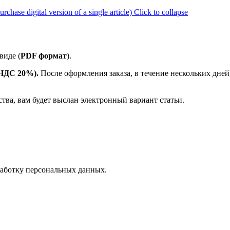
ase digital version of a single article)
Click to collapse
виде (
PDF формат
).
е НДС 20%).
После оформления заказа, в течение нескольких дней
ства, вам будет выслан электронный вариант статьи.
аботку персональных данных.