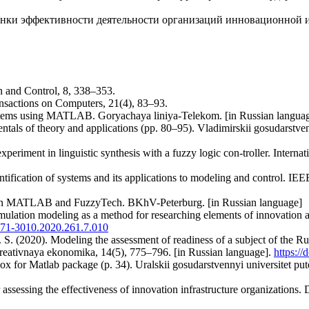
енки эффективности деятельности организаций инновационной и
on and Control, 8, 338–353.
ansactions on Computers, 21(4), 83–93.
ystems using MATLAB. Goryachaya liniya-Telekom. [in Russian langua
tals of theory and applications (pp. 80–95). Vladimirskii gosudarstvenn
periment in linguistic synthesis with a fuzzy logic con-troller. Intern
ntification of systems and its applications to modeling and control. I
 in MATLAB and FuzzyTech. BKhV-Peterburg. [in Russian language]
mulation modeling as a method for researching elements of innovation act
2071-3010.2020.261.7.010
. S. (2020). Modeling the assessment of readiness of a subject of the R
Kreativnaya ekonomika, 14(5), 775–796. [in Russian language].
https:/
x for Matlab package (p. 34). Uralskii gosudarstvennyi universitet put
assessing the effectiveness of innovation infrastructure organizations. 