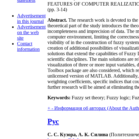
statement
FEATURES OF COMPUTER REALIZATIO
(pp. 3-14)
Advertisement
Abstract.
The research work is devoted to the
in this journal
theoretical part of the study introduces the the
Advertisement
incompleteness and imprecision of data. The 
on the web
computer environment, limiting the correctness o
site
visibility of in the construction of fuzzy sys
Contact
creation of additional possibilities of visualiz
information
solutions that extend the capabilities of Fuzzy
scientific disciplines. The main solutions are re
visualization of three or more input variables,
Toolbox package are also considered, which refe
unlicensed version of MATLAB. Additionally, a 
weighting coefficients, specific indices that c
further research will be aimed at eliminating th
Keywords:
Fuzzy set theory; Fuzzy logic; Fu
+
-
Информация об авторах (About the Auth
Рус
С. С. Кузора, А. К. Силина
(Политехничес