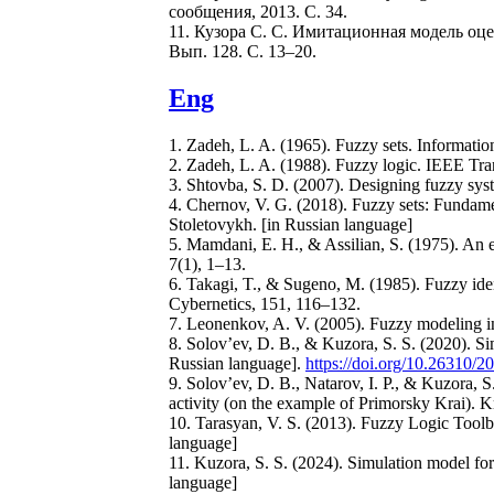
сообщения, 2013. С. 34.
11. Кузора С. С. Имитационная модель оц
Вып. 128. С. 13–20.
Eng
1. Zadeh, L. A. (1965). Fuzzy sets. Informati
2. Zadeh, L. A. (1988). Fuzzy logic. IEEE Tr
3. Shtovba, S. D. (2007). Designing fuzzy s
4. Chernov, V. G. (2018). Fuzzy sets: Fundamen
Stoletovykh. [in Russian language]
5. Mamdani, E. H., & Assilian, S. (1975). An ex
7(1), 1–13.
6. Takagi, T., & Sugeno, M. (1985). Fuzzy ide
Cybernetics, 151, 116–132.
7. Leonenkov, A. V. (2005). Fuzzy modeling
8. Solov’ev, D. B., & Kuzora, S. S. (2020). Si
Russian language].
https://doi.org/10.26310/
9. Solov’ev, D. B., Natarov, I. P., & Kuzora, S
activity (on the example of Primorsky Krai). 
10. Tarasyan, V. S. (2013). Fuzzy Logic Toolbo
language]
11. Kuzora, S. S. (2024). Simulation model for 
language]