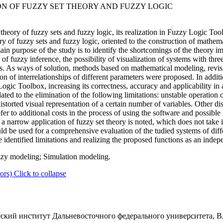
N OF FUZZY SET THEORY AND FUZZY LOGIC
 theory of fuzzy sets and fuzzy logic, its realization in Fuzzy Logi
ory of fuzzy sets and fuzzy logic, oriented to the construction of mathem
main purpose of the study is to identify the shortcomings of the theo
f fuzzy inference, the possibility of visualization of systems with three
tems. As ways of solution, methods based on mathematical modeling, rev
ation of interrelationships of different parameters were proposed. In addi
 Logic Toolbox, increasing its correctness, accuracy and applicability i
lated to the elimination of the following limitations: unstable operation 
 distorted visual representation of a certain number of variables. Other 
r to additional costs in the process of using the software and possible r
narrow application of fuzzy set theory is noted, which does not take in
ould be used for a comprehensive evaluation of the tudied systems of diff
e identified limitations and realizing the proposed functions as an indep
zzy modeling; Simulation modeling.
ors)
Click to collapse
кий институт Дальневосточного федерального университета, Вла