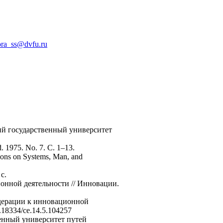
ora_ss@dvfu.ru
ий государственный университет
ud. 1975. No. 7. С. 1–13.
tions on Systems, Man, and
с.
ионной деятельности // Инновации.
едерации к инновационной
.18334/ce.14.5.104257
твенный университет путей