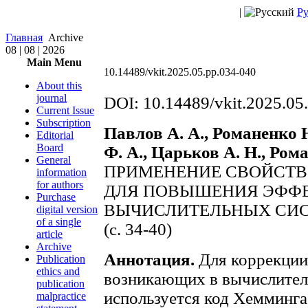
|
Ру
Главная
Archive
08 | 08 | 2026
Main Menu
10.14489/vkit.2025.05.pp.034-040
About this
journal
DOI: 10.14489/vkit.2025.05
Current Issue
Subscription
Павлов А. А., Романенко 
Editorial
Board
Ф. А., Царьков А. Н., Ром
General
ПРИМЕНЕНИЕ СВОЙСТВ
information
for authors
ДЛЯ ПОВЫШЕНИЯ ЭФФ
Purchase
ВЫЧИСЛИТЕЛЬНЫХ СИ
digital version
of a single
(с. 34-40)
article
Archive
Аннотация.
Для коррекции
Publication
ethics and
возникающих в вычислител
publication
используется код Хемминга
malpractice