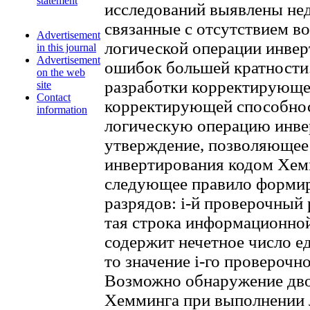
statement
исследований выявлены нед
связанные с отсутствием в
Advertisement
логической операции инвер
in this journal
Advertisement
ошибок большей кратности
on the web
разработки корректирующе
site
Contact
корректирующей способно
information
логическую операцию инве
утверждение, позволяющее
инвертирования кодом Хем
следующее правило форми
разрядов: i-й проверочный 
тая строка информационно
содержит нечетное число ед
то значение i-го проверочно
Возможно обнаружение дв
Хемминга при выполнении 