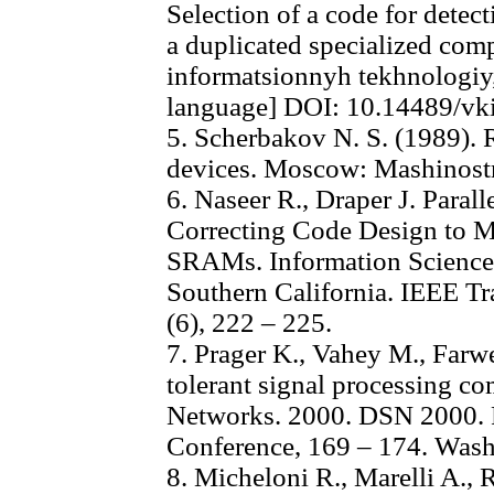
Selection of a code for detec
a duplicated specialized com
informatsionnyh tekhnologiy, 
language] DOI: 10.14489/vki
5. Scherbakov N. S. (1989). Re
devices. Moscow: Mashinostr
6. Naseer R., Draper J. Paral
Correcting Code Design to Mi
SRAMs. Information Sciences 
Southern California. IEEE Tr
(6), 222 – 225.
7. Prager K., Vahey M., Farwel
tolerant signal processing c
Networks. 2000. DSN 2000. P
Conference, 169 – 174. Wash
8. Micheloni R., Marelli A., 