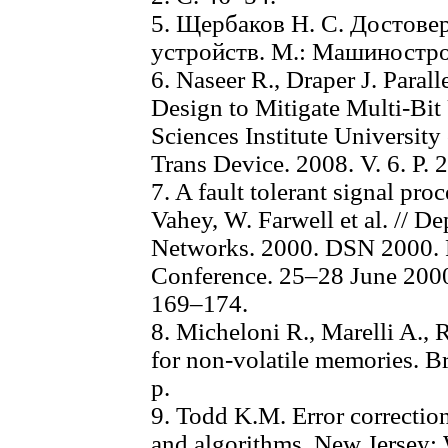
5. Щербаков Н. С. Достов
устройств. М.: Машинострое
6. Naseer R., Draper J. Paral
Design to Mitigate Multi-Bit
Sciences Institute University
Trans Device. 2008. V. 6. P.
7. A fault tolerant signal pro
Vahey, W. Farwell et al. // 
Networks. 2000. DSN 2000. P
Conference. 25–28 June 2000.
169–174.
8. Micheloni R., Marelli A., 
for non-volatile memories. Br
p.
9. Todd K.M. Error correcti
and algorithms. New Jersey: 