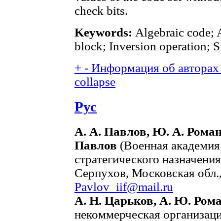
check bits.
Keywords:
Algebraic code; 
block; Inversion operation; Si
+
-
Информация об авторах 
collapse
Рус
А. А. Павлов, Ю. А. Роман
Павлов
(Военная академия
стратегического назначени
Серпухов, Московская обл.,
Pavlov_iif@mail.ru
А. Н. Царьков, А. Ю. Ром
некоммерческая организац