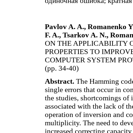
одиночная ошибка; кратная
Pavlov A. A., Romanenko Yu
F. A., Tsarkov A. N., Roma
ON THE APPLICABILITY
PROPERTIES TO IMPROVE
COMPUTER SYSTEM PRO
(pp. 34-40)
Abstract.
The Hamming code i
single errors that occur in co
the studies, shortcomings of i
associated with the lack of the
operation of inversion and cor
multiplicity. The need to dev
increased correcting capacity 