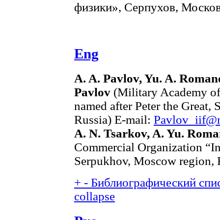
физики», Серпухов, Московс
Eng
A. A. Pavlov, Yu. A. Romane
Pavlov
(Military Academy of 
named after Peter the Great,
Russia) E-mail:
Pavlov_iif@m
A. N. Tsarkov, A. Yu. Rom
Commercial Organization “Ins
Serpukhov, Moscow region, 
+
-
Библиографический спис
collapse