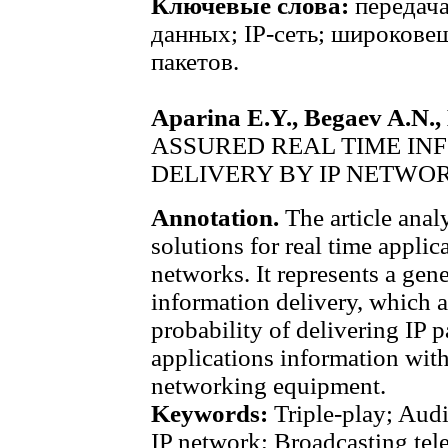
Ключевые слова:
передача
данных; IP-сеть; широкове
пакетов.
Aparina E.Y., Begaev A.N.,
ASSURED REAL TIME IN
DELIVERY BY IP NETWO
Annotation.
The article ana
solutions for real time applic
networks. It represents a ge
information delivery, which 
probability of delivering IP p
applications information wit
networking equipment.
Keywords:
Triple-play; Audi
IP network; Broadcasting tele