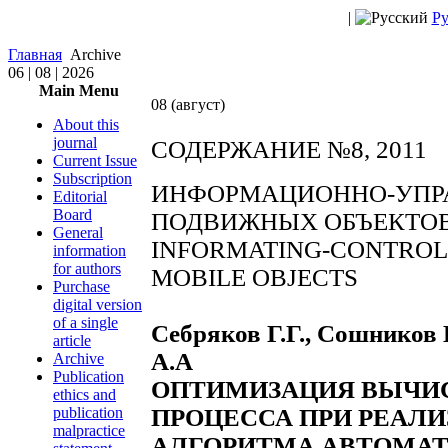
|
Ру
Главная
Archive
06 | 08 | 2026
Main Menu
08 (август)
About this
journal
СОДЕРЖАНИЕ №8, 2011
Current Issue
Subscription
ИНФОРМАЦИОННО-УПР
Editorial
Board
ПОДВИЖНЫХ ОБЪЕКТО
General
INFORMATING-CONTROL
information
for authors
MOBILE OBJECTS
Purchase
digital version
of a single
Себряков Г.Г., Сошников 
article
А.А
Archive
Publication
ОПТИМИЗАЦИЯ ВЫЧИ
ethics and
publication
ПРОЦЕССА ПРИ РЕАЛ
malpractice
АЛГОРИТМА АВТОМА