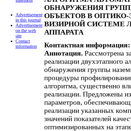
statement
ОБНАРУЖЕНИЯ ГРУП
ОБЪЕКТОВ В ОПТИКО
Advertisement
in this journal
ВИЗИРНОЙ СИСТЕМЕ 
Advertisement
on the web
АППАРАТА
site
Contact
Контактная информация:
information
Аннотация.
Рассмотрена з
реализации двухэтапного а
обнаружения группы назем
процедуры профилировани
алгоритма, существенно вл
реализации. Предложены из
параметров, обеспечиваю
реализации указанных комп
значений показателей каче
оптимизированных на этапе