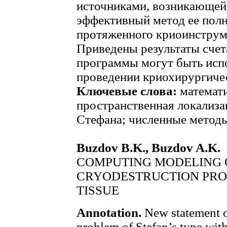
источниками, возникающей
эффективный метод ее полн
протяженного криоинструм
Приведены результаты сче
программы могут быть исп
проведении криохирургиче
Ключевые слова:
математи
пространственная локализац
Стефана; численные метод
Buzdov B.K., Buzdov A.K.
COMPUTING MODELING 
CRYODESTRUCTION PRO
TISSUE
Annotation.
New statement o
problem of Stefan’s type with