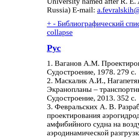
University named after R. E
Russia) E-mail:
a.fevralskih
+
-
Библиографический спис
collapse
Рус
1. Ваганов А.М. Проектиров
Судостроение, 1978. 279 с.
2. Маскалик А.И., Нагапетя
Экранопланы – транспортны
Судостроение, 2013. 352 с.
3. Февральских А. В. Разра
проектирования аэрогидро
амфибийного судна на воз
аэродинамической разгрузк