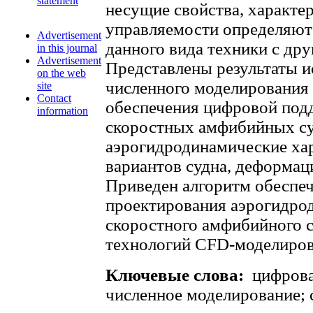
statement
несущие свойства, характе
управляемости определяют
Advertisement
данного вида техники с др
in this journal
Advertisement
Представлены результаты 
on the web
численного моделирования
site
Contact
обеспечения цифровой под
information
скоростных амфибийных су
аэрогидродинамические ха
вариантов судна, деформац
Приведен алгоритм обеспе
проектирования аэрогидро
скоростного амфибийного с
технологий CFD-моделиров
Ключевые слова:
цифрова
численное моделирование; 