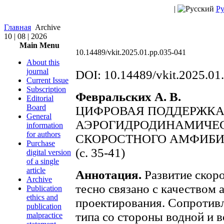
|
Ру
Главная
Archive
10 | 08 | 2026
Main Menu
10.14489/vkit.2025.01.pp.035-041
About this
journal
DOI: 10.14489/vkit.2025.01
Current Issue
Subscription
Февральских А. В.
Editorial
Board
ЦИФРОВАЯ ПОДДЕРЖКА
General
АЭРОГИДРОДИНАМИЧЕ
information
for authors
СКОРОСТНОГО АМФИБИ
Purchase
(c. 35-41)
digital version
of a single
article
Аннотация.
Развитие скор
Archive
тесно связано с качеством
Publication
ethics and
проектирования. Сопротив
publication
типа со стороны водной и в
malpractice