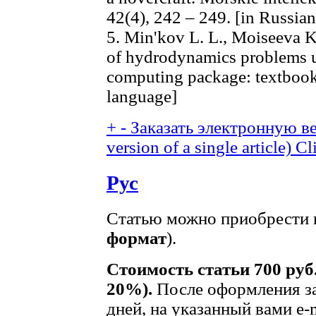
42(4), 242 – 249. [in Russia
5. Min'kov L. L., Moiseeva K
of hydrodynamics problems u
computing package: textbook
language]
+
-
Заказать электронную ве
version of a single article)
Cl
Рус
Статью можно приобрести в
формат
).
Стоимость статьи 700 руб
20%).
После оформления за
дней, на указанный вами e-