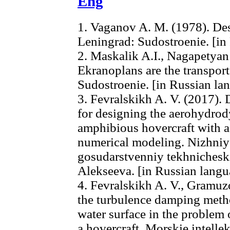
Eng
1. Vaganov A. M. (1978). Des
Leningrad: Sudostroenie. [in
2. Maskalik A.I., Nagapetyan
Ekranoplans are the transport
Sudostroenie. [in Russian la
3. Fevralskikh A. V. (2017)
for designing the aerohydrod
amphibious hovercraft with 
numerical modeling. Nizhni
gosudarstvenniy tekhnicheski
Alekseeva. [in Russian langu
4. Fevralskikh A. V., Gramuz
the turbulence damping metho
water surface in the problem 
a hovercraft. Morskie intellek