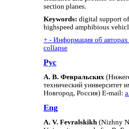
section planes.
Keywords:
digital support o
highspeed amphibious vehicl
+
-
Информация об авторах 
collapse
Рус
А. В. Февральских
(Нижег
технический университет и
Новгород, Россия) E-mail:
a
Eng
A. V. Fevralskikh
(Nizhny N