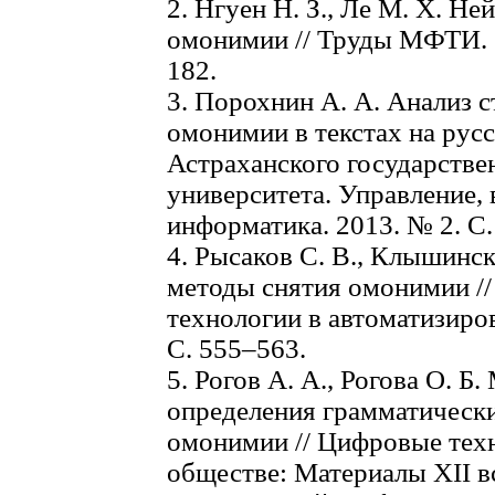
2. Нгуен Н. З., Ле М. Х. Н
омонимии // Труды МФТИ. 20
182.
3. Порохнин А. А. Анализ 
омонимии в текстах на русс
Астраханского государстве
университета. Управление,
информатика. 2013. № 2. С.
4. Рысаков С. В., Клышинск
методы снятия омонимии /
технологии в автоматизиро
С. 555–563.
5. Рогов А. А., Рогова О. Б
определения грамматически
омонимии // Цифровые техн
обществе: Материалы XII в