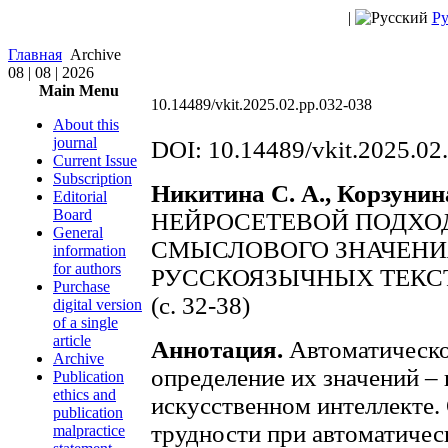
|
Ру
Главная
Archive
08 | 08 | 2026
Main Menu
10.14489/vkit.2025.02.pp.032-038
About this
journal
DOI: 10.14489/vkit.2025.02
Current Issue
Subscription
Никитина С. А., Корзунина
Editorial
Board
НЕЙРОСЕТЕВОЙ ПОДХО
General
СМЫСЛОВОГО ЗНАЧЕНИ
information
for authors
РУССКОЯЗЫЧНЫХ ТЕКС
Purchase
(c. 32-38)
digital version
of a single
article
Аннотация.
Автоматическо
Archive
определение их значений – 
Publication
ethics and
искусственном интеллекте.
publication
трудности при автоматичес
malpractice