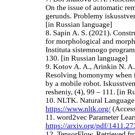
On the issue of automatic r
gerunds. Problemy iskusstven
[in Russian language]
8. Sapin A. S. (2021). Const
for morphological and morphe
Instituta sistemnogo progra
130. [in Russian language]
9. Kotov A. A., Arinkin N. A.
Resolving homonymy when i
by a mobile robot. Iskusstvenn
resheniy, (4), 99 – 111. [in 
10. NLTK. Natural Language 
https://www.nltk.org/
(Access
11. word2vec Parameter Lear
https://arxiv.org/pdf/1411.2
12. TensorFlow. Retrieved f