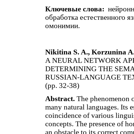
Ключевые слова:
нейронн
обработка естественного яз
омонимии.
Nikitina S. A., Korzunina A
A NEURAL NETWORK AP
DETERMINING THE SEM
RUSSIAN-LANGUAGE TE
(pp. 32-38)
Abstract.
The phenomenon o
many natural languages. Its e
coincidence of various linguis
concepts. The presence of h
an obstacle to its correct co