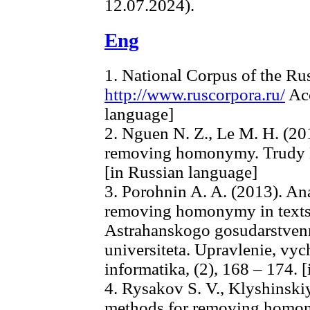
12.07.2024).
Eng
1. National Corpus of the Ru
http://www.ruscorpora.ru/
Acc
language]
2. Nguen N. Z., Le M. H. (20
removing homonymy. Trudy M
[in Russian language]
3. Porohnin A. A. (2013). Ana
removing homonymy in texts 
Astrahanskogo gosudarstven
universiteta. Upravlenie, vych
informatika, (2), 168 – 174. 
4. Rysakov S. V., Klyshinskiy 
methods for removing homo