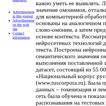
statement
важно уметь ее выявлять.
значение омонимов, отталк
Advertisement
для компьютерной обработк
in this journal
Advertisement
основаны на аналогичном п
on the web
слово-омоним, а затем пред
site
Contact
основе контекста. Рассмат
information
нейросетевых технологий д
текста. Построена нейронна
семантического значения о
выполнения поставленной з
датасет, состоящий из 55 0
«Национальный корпус рус
(www.ruscorpora.ru). Была 
данных – токенизация и ле
сеть была обучена и показ
распознавания на тестовых