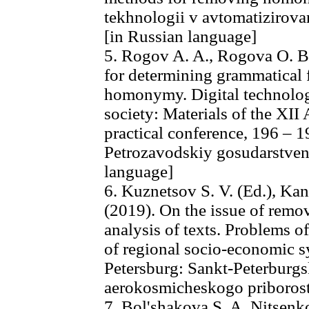
tekhnologii v avtomatizirova
[in Russian language]
5. Rogov A. A., Rogova O. B
for determining grammatical f
homonymy. Digital technologi
society: Materials of the XII 
practical conference, 196 – 
Petrozavodskiy gosudarstvenn
language]
6. Kuznetsov S. V. (Ed.), Ka
(2019). On the issue of re
analysis of texts. Problems o
of regional socio-economic sy
Petersburg: Sankt-Peterburgs
aerokosmicheskogo priborost
7. Bol'shakova S. A. Nitsenko