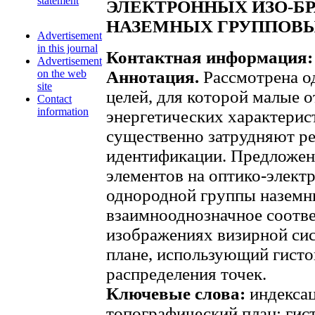
statement
ЭЛЕКТРОННЫХ ИЗО-Б
НАЗЕМНЫХ ГРУППОВЫ
Advertisement
in this journal
Контактная информация
Advertisement
on the web
Аннотация.
Рассмотрена о
site
целей, для которой малые 
Contact
information
энергетических характерис
существенно затрудняют ре
идентификации. Предложен
элементов на оптико-элек
однородной группы наземн
взаимнооднозначное соотве
изображениях визирной си
плане, использующий гист
распределения точек.
Ключевые слова:
индексац
топографический план; гис