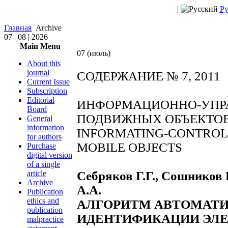
|
Ру
Главная
Archive
07 | 08 | 2026
Main Menu
07 (июль)
About this
journal
СОДЕРЖАНИЕ № 7, 2011
Current Issue
Subscription
Editorial
ИНФОРМАЦИОННО-УПР
Board
ПОДВИЖНЫХ ОБЪЕКТО
General
information
INFORMATING-CONTROL
for authors
MOBILE OBJECTS
Purchase
digital version
of a single
article
Себряков Г.Г., Сошников 
Archive
А.А.
Publication
ethics and
АЛГОРИТМ АВТОМАТ
publication
ИДЕНТИФИКАЦИИ ЭЛЕ
malpractice