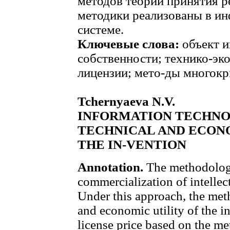
методов теории принятия 
методики реализованы в и
системе.
Ключевые слова:
объект и
собственности; технико-эк
лицензии; мето-ды многокр
Tchernyaeva N.V.
INFORMATION TECHNO
TECHNICAL AND ECON
THE IN-VENTION
Annotation.
The methodologi
commercialization of intellec
Under this approach, the meth
and economic utility of the i
license price based on the me