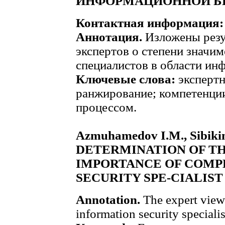
ИНФОРМАЦИОННОЙ Б
Контактная информация
Аннотация.
Изложены резу
экспертов о степени значи
специалистов в области ин
Ключевые слова:
экспертн
ранжирование; компетенци
процессом.
Azmuhamedov I.M., Sibikin
DETERMINATION OF TH
IMPORTANCE OF COMP
SECURITY SPE-CIALIST
Annotation.
The expert views
information security specialis