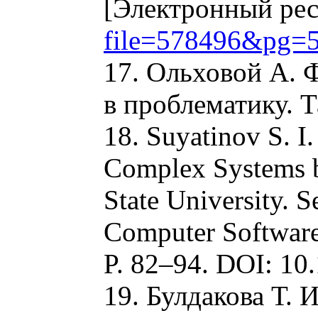
[Электронный ре
file=578496&pg=
17. Ольховой А. 
в проблематику. 
18. Suyatinov S. I
Complex Systems by
State University. 
Computer Software
P. 82–94. DOI: 1
19. Булдакова Т. 