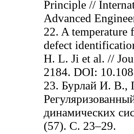
Principle // Inter
Advanced Engineeri
22. A temperature 
defect identificati
H. L. Ji et al. // J
2184. DOI: 10.10
23. Бурлай И. В.,
Регуляризованны
динамических сис
(57). С. 23–29.