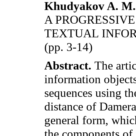
Khudyakov A. M.
A PROGRESSIVE
TEXTUAL INFO
(pp. 3-14)
Abstract.
The artic
information object
sequences using th
distance of Damera
general form, which
the components of 