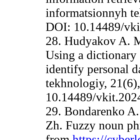
informatsionnyh te
DOI: 10.14489/vki
28. Hudyakov A. M.
Using a dictionary
identify personal 
tekhnologiy, 21(6)
10.14489/vkit.202
29. Bondarenko A. V
Zh. Fuzzy noun phr
from
https://cyber