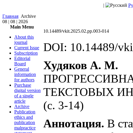
|
Ру
Главная
Archive
08 | 08 | 2026
Main Menu
10.14489/vkit.2025.02.pp.003-014
About this
journal
DOI: 10.14489/vki
Current Issue
Subscription
Editorial
Худяков А. М.
Board
General
information
ПРОГРЕССИВН
for authors
Purchase
ТЕКСТОВЫХ И
digital version
of a single
article
(c. 3-14)
Archive
Publication
ethics and
Аннотация.
В ста
publication
malpractice