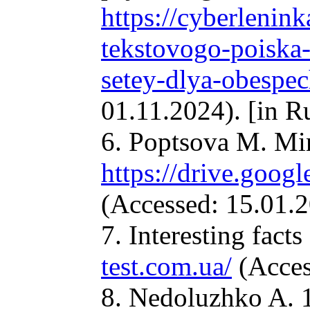
https://cyberlenin
tekstovogo-poiska-
setey-dlya-obespe
01.11.2024). [in R
6. Poptsova M. Min
https://drive.go
(Accessed: 15.01.2
7. Interesting fac
test.com.ua/
(Acces
8. Nedoluzhko A. 1