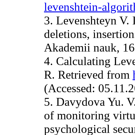
levenshtein-algori
3. Levenshteyn V. I
deletions, insertio
Akademii nauk, 163
4. Calculating Lev
R. Retrieved from
(Accessed: 05.11.2
5. Davydova Yu. V.
of monitoring virt
psychological secur