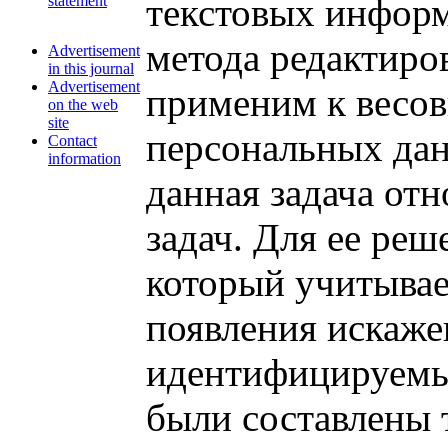
текстовых информ
statement
метода редактиро
Advertisement
in this journal
Advertisement
применим к весов
on the web
site
персональных дан
Contact
information
данная задача от
задач. Для ее ре
который учитыва
появления искаже
идентифицируемы
были составлены 