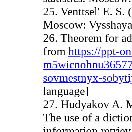
25. Venttsel' E. S.
Moscow: Vysshaya 
26. Theorem for add
from
https://ppt-o
m5wicnohnu3657794
sovmestnyx-sobyti
language]
27. Hudyakov A. M.
The use of a dicti
information retrie