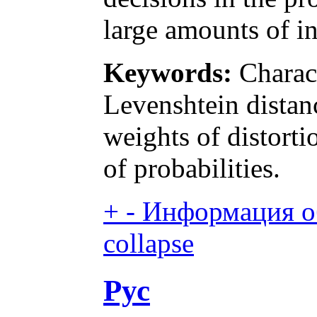
large amounts of i
Keywords:
Charac
Levenshtein distanc
weights of distorti
of probabilities.
+
-
Информация об
collapse
Рус