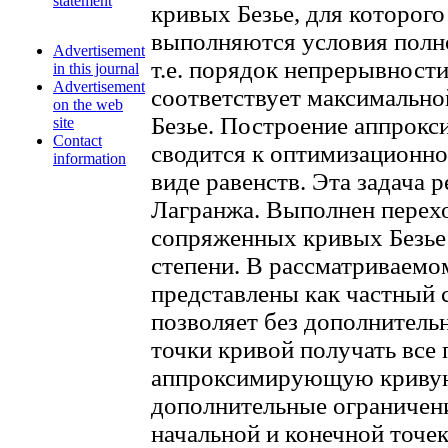
statement
кривых Безье, для которого
выполняются условия полн
Advertisement
т.е. порядок непрерывност
in this journal
Advertisement
соответствует максимально
on the web
Безье. Построение аппрок
site
Contact
сводится к оптимизационно
information
виде равенств. Эта задача
Лагранжа. Выполнен перех
сопряженных кривых Безье 
степени. В рассматриваемо
представлены как частный 
позволяет без дополнитель
точки кривой получать все
аппроксимирующую кривую
дополнительные ограничени
начальной и конечной точе