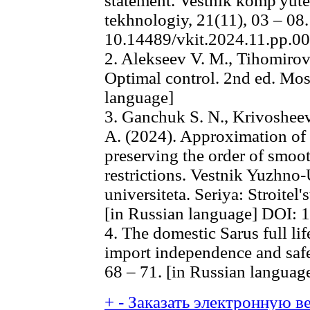
statement. Vestnik komp'yut
tekhnologiy, 21(11), 03 – 08
10.14489/vkit.2024.11.pp.0
2. Alekseev V. M., Tihomirov
Optimal control. 2nd ed. Mo
language]
3. Ganchuk S. N., Krivosheev
A. (2024). Approximation of 
preserving the order of smoo
restrictions. Vestnik Yuzhn
universiteta. Seriya: Stroitel'
[in Russian language] DOI:
4. The domestic Sarus full li
import independence and safe
68 – 71. [in Russian language
+
-
Заказать электронную ве