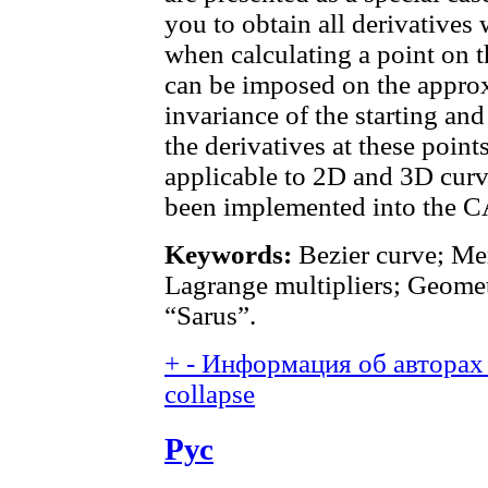
you to obtain all derivatives 
when calculating a point on t
can be imposed on the approx
invariance of the starting an
the derivatives at these poin
applicable to 2D and 3D curv
been implemented into the 
Keywords:
Bezier curve; Mer
Lagrange multipliers; Geome
“Sarus”.
+
-
Информация об авторах 
collapse
Рус