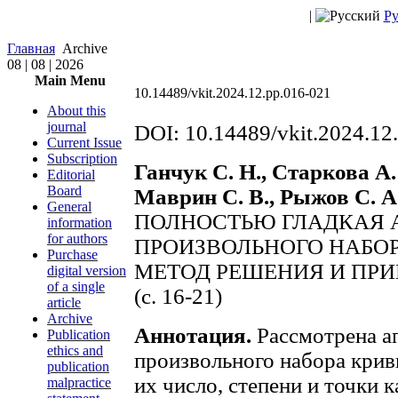
|
Ру
Главная
Archive
08 | 08 | 2026
Main Menu
10.14489/vkit.2024.12.pp.016-021
About this
journal
DOI: 10.14489/vkit.2024.12
Current Issue
Subscription
Ганчук С. Н., Старкова А.
Editorial
Board
Маврин С. В., Рыжов С. А
General
ПОЛНОСТЬЮ ГЛАДКАЯ
information
for authors
ПРОИЗВОЛЬНОГО НАБОРА
Purchase
МЕТОД РЕШЕНИЯ И ПР
digital version
of a single
(c. 16-21)
article
Archive
Аннотация.
Рассмотрена а
Publication
ethics and
произвольного набора крив
publication
их число, степени и точки 
malpractice