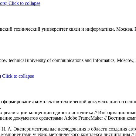
ors)
Click to collapse
ский технический университет связи и информатики, Москва, Ро
ow technical university of communications and Informatics, Moscow, 
)
Click to collapse
а формирования комплектов технической документации на основе
.
ах реализации концепции единого источника // Информационные 
ование документов средствами Adobe FrameMaker // Вестник к
на Н. А. Экспериментальные исследования в области создания а
компонентами учебно-методического комплекса дисциплины // 