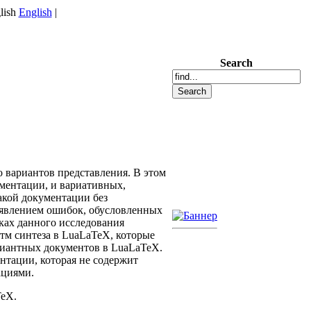
English
|
Search
 вариантов представления. В этом
ументации, и вариативных,
акой документации без
оявлением ошибок, обусловленных
ках данного исследования
тм синтеза в LuaLaTeX, которые
риантных документов в LuaLaTeX.
тации, которая не содержит
ациями.
TeX.