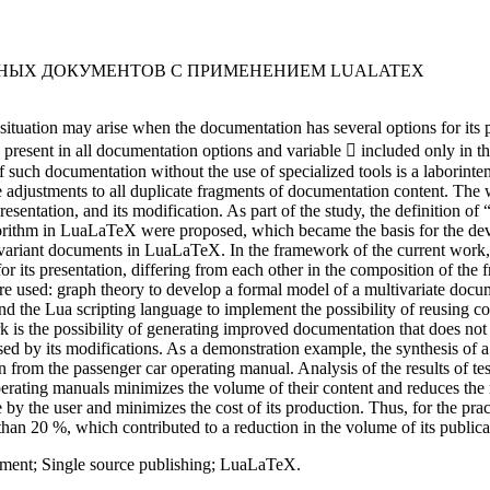
НЫХ ДОКУМЕНТОВ С ПРИМЕНЕНИЕМ LUALATEX
ation may arise when the documentation has several options for its pres
present in all documentation options and variable  included only in t
 such documentation without the use of specialized tools is a laborint
 adjustments to all duplicate fragments of documentation content. The 
resentation, and its modification. As part of the study, the definition o
gorithm in LuaLaTeX were proposed, which became the basis for the de
ivariant documents in LuaLaTeX. In the framework of the current work,
 its presentation, differing from each other in the composition of the f
re used: graph theory to develop a formal model of a multivariate doc
 the Lua scripting language to implement the possibility of reusing co
rk is the possibility of generating improved documentation that does not
sed by its modifications. As a demonstration example, the synthesis of 
 from the passenger car operating manual. Analysis of the results of t
perating manuals minimizes the volume of their content and reduces the
by the user and minimizes the cost of its production. Thus, for the pra
an 20 %, which contributed to a reduction in the volume of its public
ment; Single source publishing; LuaLaTeX.