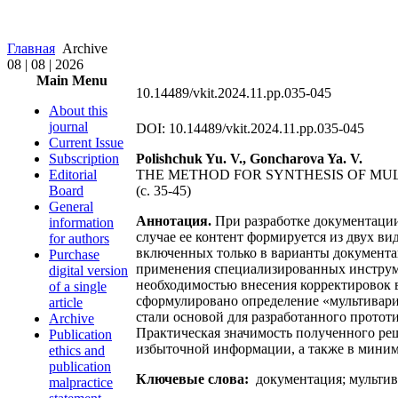
Главная
Archive
08 | 08 | 2026
Main Menu
10.14489/vkit.2024.11.pp.035-045
About this
journal
DOI: 10.14489/vkit.2024.11.pp.035-045
Current Issue
Subscription
Polishchuk Yu. V., Goncharova Ya. V.
Editorial
THE METHOD FOR SYNTHESIS OF MU
Board
(с. 35-45)
General
Аннотация.
При разработке документации 
information
случае ее контент формируется из двух в
for authors
включенных только в варианты документац
Purchase
применения специализированных инструме
digital version
необходимостью внесения корректировок 
of a single
сформулировано определение «мультивари
article
стали основой для разработанного прото
Archive
Практическая значимость полученного ре
Publication
избыточной информации, а также в мини
ethics and
publication
Ключевые слова:
документация; мультив
malpractice