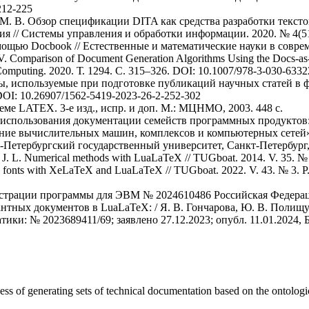
212-225
ев М. В. Обзор спецификации DITA как средства разработки текст
я // Системы управления и обработки информации. 2020. № 4(51)
ощью Docbook // Естественные и математические науки в соврем
V. V. Comparison of Document Generation Algorithms Using the Docs-
nd Computing. 2020. Т. 1294. С. 315–326. DOI: 10.1007/978-3-030-633
ты, используемые при подготовке публикаций научных статей в
 DOI: 10.26907/1562-5419-2023-26-2-252-302
еме LATEX. 3-е изд., испр. и доп. М.: МЦНМО, 2003. 448 с.
 использования документации семейств программных продуктов: 
ие вычислительных машин, комплексов и компьютерных сетей»: 
етербургский государственный университет, Санкт-Петербург, 
a J. L. Numerical methods with LuaLaTeX // TUGboat. 2014. V. 35. № 
 fonts with XeLaTeX and LuaLaTeX // TUGboat. 2022. V. 43. № 3. P.
гистрации программы для ЭВМ № 2024610486 Российская Федера
нтных документов в LuaLaTeX: / Я. В. Гончарова, Ю. В. Полищ
ики: № 2023689411/69; заявлено 27.12.2023; опубл. 11.01.2024, 
cess of generating sets of technical documentation based on the ontolog