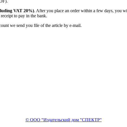
PDF).
(including VAT 20%)
. After you place an order within a few days, you w
receipt to pay in the bank.
unt we send you file of the article by e-mail.
© ООО "Издательский дом "СПЕКТР"