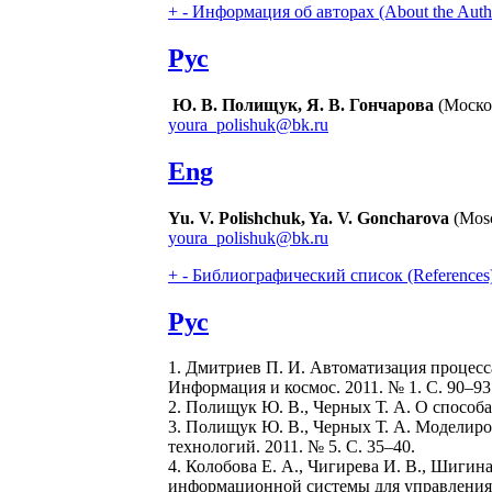
+
-
Информация об авторах (About the Auth
Рус
Ю. В. Полищук, Я. В. Гончарова
(Москов
youra_polishuk@bk.ru
Eng
Yu. V. Polishchuk, Ya. V. Goncharova
(Mosc
youra_polishuk@bk.ru
+
-
Библиографический список (References
Рус
1. Дмитриев П. И. Автоматизация процесс
Информация и космос. 2011. № 1. С. 90–93
2. Полищук Ю. В., Черных Т. А. О способ
3. Полищук Ю. В., Черных Т. А. Моделир
технологий. 2011. № 5. С. 35–40.
4. Колобова Е. А., Чигирева И. В., Шиги
информационной системы для управления 