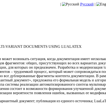
|
Русский
|
LTI-VARIANT DOCUMENTS USING LUALATEX
может возникать ситуация, когда документация имеет несколько
идов фрагментов: общих, присутствующих во всех вариантах док
ии, для которых он предназначен. Разработка и модернизация т
нтов – трудоемкий процесс, который может сопровождаться п
во все дублированные фрагменты контента документации. В рам
антный документ», предложена его формальная модель и алгори
типа системы реализации автоматизированного синтеза мультива
шения состоит в возможности формирования улучшенной докумен
мизации вероятности появления ошибок, вызванных ее модифик
ариантный документ; публикация из единого источника; LuaLa