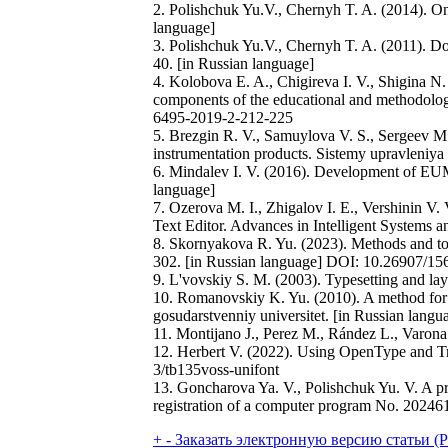
2. Polishchuk Yu.V., Chernyh T. A. (2014). On
language]
3. Polishchuk Yu.V., Chernyh T. A. (2011). D
40. [in Russian language]
4. Kolobova E. A., Chigireva I. V., Shigina N.
components of the educational and methodolog
6495-2019-2-212-225
5. Brezgin R. V., Samuylova V. S., Sergeev M.
instrumentation products. Sistemy upravleniya i
6. Mindalev I. V. (2016). Development of EU
language]
7. Ozerova M. I., Zhigalov I. E., Vershinin 
Text Editor. Advances in Intelligent System
8. Skornyakova R. Yu. (2023). Methods and tool
302. [in Russian language] DOI: 10.26907/1
9. L'vovskiy S. M. (2003). Typesetting and 
10. Romanovskiy K. Yu. (2010). A method for r
gosudarstvenniy universitet. [in Russian langu
11. Montijano J., Perez M., Rández L., Varon
12. Herbert V. (2022). Using OpenType and 
3/tb135voss-unifont
13. Goncharova Ya. V., Polishchuk Yu. V. A pr
registration of a computer program No. 20246
+
-
Заказать электронную версию статьи (Purch