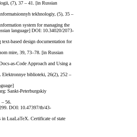
gii, (7), 37 – 41. [in Russian
formatsionnyh tekhnologiy, (5), 35 –
 information system for managing the
Russian language] DOI: 10.34020/2073-
g text-based design documentation for
om mire, 39, 73–78. [in Russian
e Docs-as-Code Approach and Using a
 Elektronnye biblioteki, 26(2), 252 –
nguage]
urg: Sankt-Peterburgskiy
 – 56.
299. DOI: 10.47397/tb/43-
in LuaLaTeX. Certificate of state