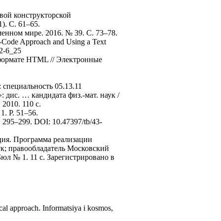
овой конструкторской
. С. 61–65.
енном мире. 2016. № 39. С. 73–78.
as-Code Approach and Using a Text
22-6_25
 формате HTML // Электронные
специальность 05.13.11
дис. … кандидата физ.-мат. наук /
2010. 110 с.
1. P. 51–56.
 295–299. DOI: 10.47397/tb/43-
ция. Программа реализации
ук; правообладатель Московский
Бюл № 1. 11 с. Зарегистрировано в
ical approach. Informatsiya i kosmos,