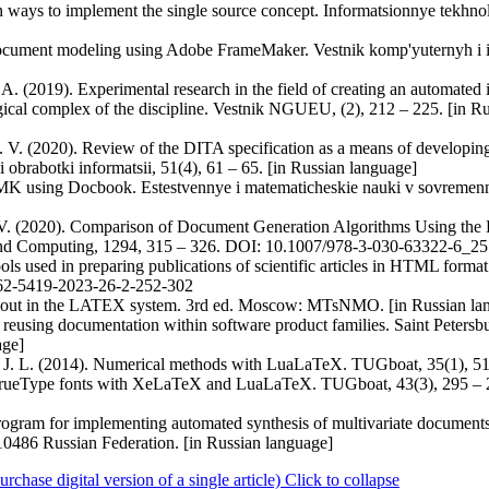
 ways to implement the single source concept. Informatsionnye tekhnolo
ocument modeling using Adobe FrameMaker. Vestnik komp'yuternyh i in
 A. (2019). Experimental research in the field of creating an automated
ical complex of the discipline. Vestnik NGUEU, (2), 212 – 225. [in 
 V. (2020). Review of the DITA specification as a means of developin
 obrabotki informatsii, 51(4), 61 – 65. [in Russian language]
MK using Docbook. Estestvennye i matematicheskie nauki v sovremenn
V. V. (2020). Comparison of Document Generation Algorithms Using th
s and Computing, 1294, 315 – 326. DOI: 10.1007/978-3-030-63322-6_25
s used in preparing publications of scientific articles in HTML format.
562-5419-2023-26-2-252-302
layout in the LATEX system. 3rd ed. Moscow: MTsNMO. [in Russian la
eusing documentation within software product families. Saint Petersb
age]
a J. L. (2014). Numerical methods with LuaLaTeX. TUGboat, 35(1), 51
TrueType fonts with XeLaTeX and LuaLaTeX. TUGboat, 43(3), 295 – 
ogram for implementing automated synthesis of multivariate documents 
10486 Russian Federation. [in Russian language]
ase digital version of a single article)
Click to collapse