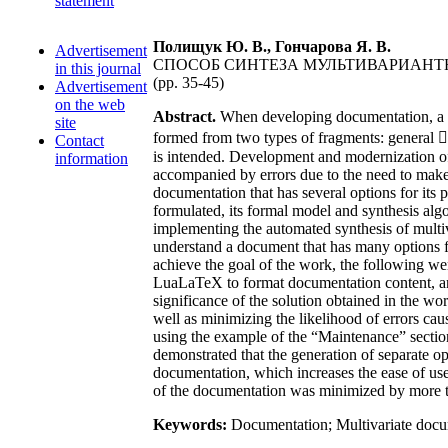
statement
Полищук Ю. В., Гончарова Я. В.
Advertisement
СПОСОБ СИНТЕЗА МУЛЬТИВАРИАНТ
in this journal
(pp. 35-45)
Advertisement
on the web
Abstract.
When developing documentation, a situ
site
formed from two types of fragments: general  
Contact
is intended. Development and modernization of
information
accompanied by errors due to the need to make
documentation that has several options for its p
formulated, its formal model and synthesis al
implementing the automated synthesis of mult
understand a document that has many options for
achieve the goal of the work, the following we
LuaLaTeX to format documentation content, and
significance of the solution obtained in the wo
well as minimizing the likelihood of errors cau
using the example of the “Maintenance” section
demonstrated that the generation of separate o
documentation, which increases the ease of use 
of the documentation was minimized by more th
Keywords:
Documentation; Multivariate docu