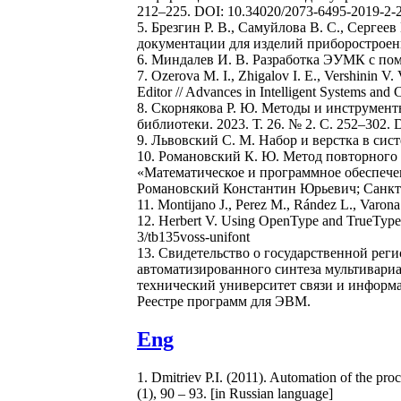
212–225. DOI: 10.34020/2073-6495-2019-2-
5. Брезгин Р. В., Самуйлова В. С., Серге
документации для изделий приборостроени
6. Миндалев И. В. Разработка ЭУМК с пом
7. Ozerova M. I., Zhigalov I. E., Vershinin 
Editor // Advances in Intelligent Systems a
8. Скорнякова Р. Ю. Методы и инструмен
библиотеки. 2023. Т. 26. № 2. С. 252–302.
9. Львовский С. М. Набор и верстка в сист
10. Романовский К. Ю. Метод повторного
«Математическое и программное обеспечен
Романовский Константин Юрьевич; Санкт-П
11. Montijano J., Perez M., Rández L., Varon
12. Herbert V. Using OpenType and TrueType
3/tb135voss-unifont
13. Свидетельство о государственной ре
автоматизированного синтеза мультивариа
технический университет связи и информат
Реестре программ для ЭВМ.
Eng
1. Dmitriev P.I. (2011). Automation of the pro
(1), 90 – 93. [in Russian language]