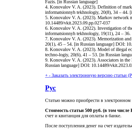
Fazis. [in Russian language]
4. Konovalov V. A. (2023). Definition of marko
informatsionnyh tekhnologiy, 20(8), 34 – 44.
5. Konovalov V. A. (2023). Markov network mo
10.14489/vkit.2023.09.pp.027-037
6. Konovalov V. A. (2022). Investigation of t
informatsionnyh tekhnologiy, 19(11), 24 – 36
7. Konovalov V. A. (2023). Memorization and 
20(1), 45 – 54. [in Russian language] DOI: 1
8. Konovalov V. A. (2023). Model of illegal e
techno-logiy, 20(6), 41 – 53. [in Russian lan
9. Konovalov V. A. (2023). Associators in the
Russian language] DOI: 10.14489/vkit.2023.
+
-
Заказать электронную версию статьи (Purch
Рус
Статью можно приобрести в электронном 
Стоимость статьи 500 руб. (в том числ
счет и квитанция для оплаты в банке.
После поступления денег на счет издатель