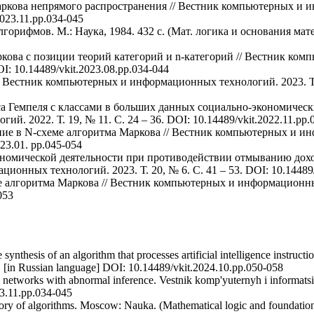
аркова непрямого распространения // Вестник компьютерных и 
2023.11.pp.034-045
орифмов. М.: Наука, 1984. 432 с. (Мат. логика и основания матем
ркова с позиции теорий категорий и n-категорий // Вестник к
OI: 10.14489/vkit.2023.08.pp.034-044
/ Вестник компьютерных и информационных технологий. 2023. Т. 
са Гемпеля с классами в больших данных социально-экономически
 2022. Т. 19, № 11. C. 24 – 36. DOI: 10.14489/vkit.2022.11.pp.
ние в N-схеме алгоритма Маркова // Вестник компьютерных и и
023.01. pp.045-054
кономической деятельности при противодействии отмыванию до
онных технологий. 2023. Т. 20, № 6. C. 41 – 53. DOI: 10.14489/
е алгоритма Маркова // Вестник компьютерных и информационных 
053
ynthesis of an algorithm that processes artificial intelligence instructi
8. [in Russian language] DOI: 10.14489/vkit.2024.10.pp.050-058
networks with abnormal inference. Vestnik komp'yuternyh i informatsi
23.11.pp.034-045
ory of algorithms. Moscow: Nauka. (Mathematical logic and foundatio