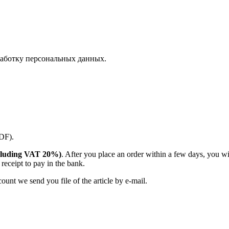
аботку персональных данных.
PDF).
(including VAT 20%)
. After you place an order within a few days, you w
receipt to pay in the bank.
unt we send you file of the article by e-mail.