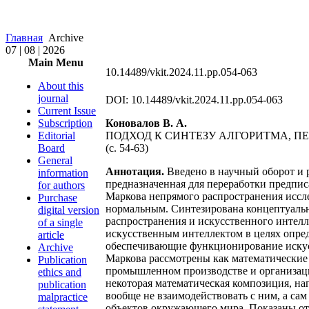
Главная
Archive
07 | 08 | 2026
Main Menu
10.14489/vkit.2024.11.pp.054-063
About this
journal
DOI: 10.14489/vkit.2024.11.pp.054-063
Current Issue
Subscription
Коновалов В. А.
Editorial
ПОДХОД К СИНТЕЗУ АЛГОРИТМА, П
Board
(с. 54-63)
General
Аннотация.
Введено в научный оборот и 
information
предназначенная для переработки предпис
for authors
Маркова непрямого распространения иссл
Purchase
нормальным. Синтезирована концептуальн
digital version
распространения и искусственного интел
of a single
искусственным интеллектом в целях опре
article
обеспечивающие функционирование искусс
Archive
Маркова рассмотрены как математические
Publication
промышленном производстве и организац
ethics and
некоторая математическая композиция, на
publication
вообще не взаимодействовать с ним, а са
malpractice
объектов окружающего мира. Показаны от