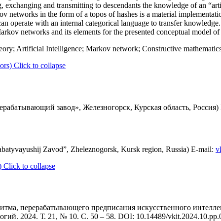
ng, exchanging and transmitting to descendants the knowledge of an “artif
ov networks in the form of a topos of hashes is a material implementation
e can operate with an internal categorical language to transfer knowledge. 
 Markov networks and its elements for the presented conceptual model of
ory; Artificial Intelligence; Markov network; Constructive mathematics
ors)
Click to collapse
абатывающий завод», Железногорск, Курская область, Россия) 
atyvayushij Zavod”, Zheleznogorsk, Kursk region, Russia) E-mail:
v
)
Click to collapse
ритма, перерабатывающего предписания искусственного интеллект
. 2024. Т. 21, № 10. C. 50 – 58. DOI: 10.14489/vkit.2024.10.pp.