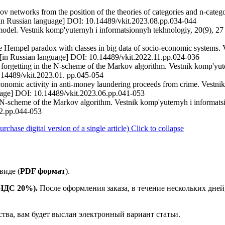
v networks from the position of the theories of categories and n-categ
 [in Russian language] DOI: 10.14489/vkit.2023.08.pp.034-044
del. Vestnik komp'yuternyh i informatsionnyh tekhnologiy, 20(9), 27 
he Hempel paradox with classes in big data of socio-economic systems.
. [in Russian language] DOI: 10.14489/vkit.2022.11.pp.024-036
forgetting in the N-scheme of the Markov algorithm. Vestnik komp'yut
0.14489/vkit.2023.01. pp.045-054
conomic activity in anti-money laundering proceeds from crime. Vestni
guage] DOI: 10.14489/vkit.2023.06.pp.041-053
 N-scheme of the Markov algorithm. Vestnik komp'yuternyh i informatsi
02.pp.044-053
ase digital version of a single article)
Click to collapse
виде (
PDF формат
).
е НДС 20%).
После оформления заказа, в течение нескольких дней
ства, вам будет выслан электронный вариант статьи.