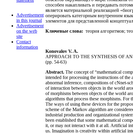
statement
способен накапливать и передавать потом
является материальной реализацией «био
Advertisement
оперировать категорным внутренним язык
in this journal
элементов для представленной концептуал
Advertisement
on the web
Ключевые слова:
теория алгоритмов; тео
site
Contact
information
Konovalov V. A.
APPROACH TO THE SYNTHESIS OF AN 
(pp. 54-63)
Abstract.
The concept of “mathematical composit
intended for processing the instructions of th
abnormal inference, compositions of сNnet-sch
of interaction between objects in the world ar
of morphisms between objects of the world aroun
algorithms that process these morphisms. For the
The ways of using these devices for the propo
scheme of the Markov algorithm are considered
industrial production and organizational system
been established that some mathematical composi
it, or may not interact with it at all. Artifici
us. Imagination is creativity within artificial i