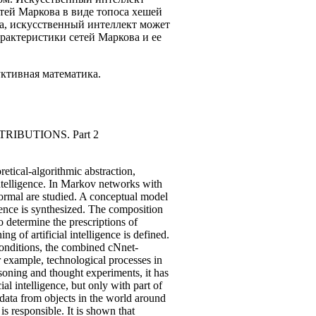
тей Маркова в виде топоса хешей
а, искусственный интеллект может
актеристики сетей Маркова и ее
уктивная математика.
IBUTIONS. Part 2
etical-algorithmic abstraction,
intelligence. In Markov networks with
ormal are studied. A conceptual model
gence is synthesized. The composition
o determine the prescriptions of
g of artificial intelligence is defined.
conditions, the combined сNnet-
 example, technological processes in
asoning and thought experiments, it has
al intelligence, but only with part of
g data from objects in the world around
is responsible. It is shown that