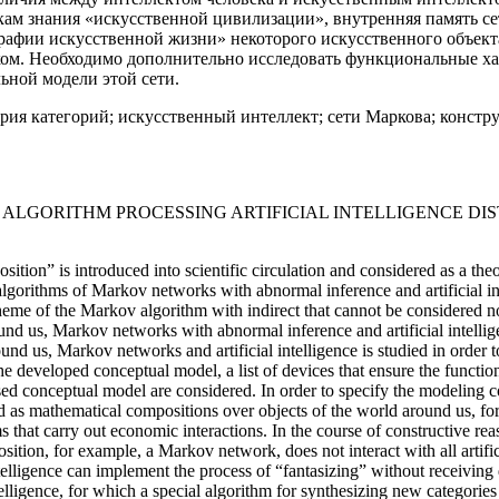
кам знания «искусственной цивилизации», внутренняя память се
графии искусственной жизни» некоторого искусственного объект
ом. Необходимо дополнительно исследовать функциональные хар
ьной модели этой сети.
рия категорий; искусственный интеллект; сети Маркова; констр
ALGORITHM PROCESSING ARTIFICIAL INTELLIGENCE DISTR
ion” is introduced into scientific circulation and considered as a theor
e algorithms of Markov networks with abnormal inference and artificial 
eme of the Markov algorithm with indirect that cannot be considered n
ound us, Markov networks with abnormal inference and artificial intelli
d us, Markov networks and artificial intelligence is studied in order t
 developed conceptual model, a list of devices that ensure the functionin
sed conceptual model are considered. In order to specify the modeling 
 as mathematical compositions over objects of the world around us, for
s that carry out economic interactions. In the course of constructive re
tion, for example, a Markov network, does not interact with all artifici
al intelligence can implement the process of “fantasizing” without receivin
ntelligence, for which a special algorithm for synthesizing new categories 