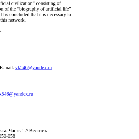
icial civilization” consisting of
 of the “biography of artificial life”
It is concluded that it is necessary to
 this network.
.
E-mail:
vk546@yandex.ru
k546@yandex.ru
а. Часть 1 // Вестник
050-058