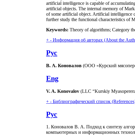
artificial intelligence is capable of accumulati
artificial objects. The internal memory of Mark
of some artificial object. Artificial intelligenc
further study the functional characteristics of
Keywords:
Theory of algorithms; Category the
+
-
Информация об авторах (About the Auth
Рус
В. А. Коновалов
(ООО «Курский мясоперер
Eng
V. A. Konovalov
(LLC “Kurskiy Myasopererab
+
-
Библиографический список (References
Рус
1. Коновалов В. А. Подход к синтезу алго
компьютерных и информационных технологий