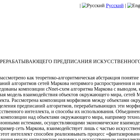
|
Русский
|
ЕРЕРАБАТЫВАЮЩЕГО ПРЕДПИСАНИЯ ИСКУССТВЕННОГО И
рассмотрено как теоретико-алгоритмическая абстракция понятие
аний алгоритмов сетей Маркова непрямого распространения и ис
едованы композиции сNnet-схем алгоритма Маркова с выводом, к
ая модель взаимодействия объектов окружающего мира, сетей 
лекта. Рассмотрена композиция морфизмов между объектами окр
деления предписаний алгоритмов, перерабатывающих эти морфи
твенного интеллекта, и способы их использования. Объединен
 композиции над объектами окружающего мира, например техно
ионными истемами, осуществляющими экономические взаимодейс
пример сеть Маркова, взаимодействует лишь с частью искусстве
м этот интеллект способен реализовывать процесс «фантазирован
личия между интеллектом человека и искусственным интеллект