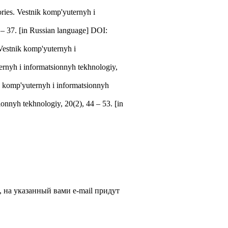
ories. Vestnik komp'yuternyh i
– 37. [in Russian language] DOI:
 Vestnik komp'yuternyh i
ernyh i informatsionnyh tekhnologiy,
k komp'yuternyh i informatsionnyh
onnyh tekhnologiy, 20(2), 44 – 53. [in
, на указанный вами e-mail придут