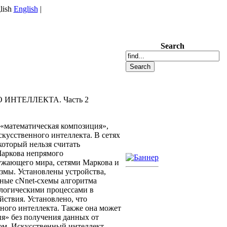
English
|
Search
НТЕЛЛЕКТА. Часть 2
 «математическая композиция»,
кусственного интеллекта. В сетях
оторый нельзя считать
Маркова непрямого
ужающего мира, сетями Маркова и
змы. Установлены устройства,
ные сNnet-схемы алгоритма
логическими процессами в
твия. Установлено, что
нного интеллекта. Также она может
ия» без получения данных от
ом. Искусственный интеллект