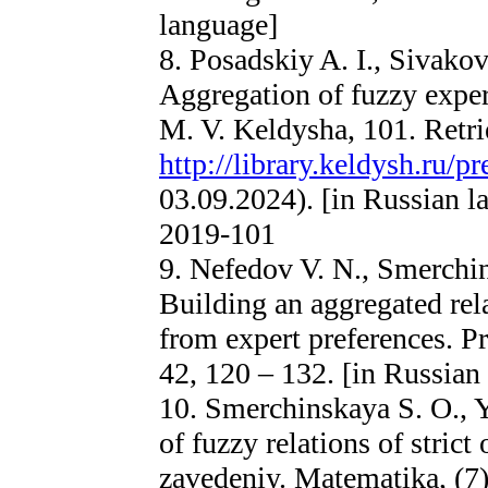
language]
8. Posadskiy A. I., Sivakov
Aggregation of fuzzy expe
M. V. Keldysha, 101. Retr
http://library.keldysh.ru/
03.09.2024). [in Russian 
2019-101
9. Nefedov V. N., Smerchin
Building an aggregated rela
from expert preferences. P
42, 120 – 132. [in Russian
10. Smerchinskaya S. O., Y
of fuzzy relations of stric
zavedeniy. Matematika, (7)