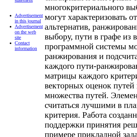
statement
многокритериального выб
могут характеризовать о
Advertisement
in this journal
альтернатив, ранжирован
Advertisement
on the web
выбору, пути в графе из
site
Contact
программной системы мо
information
ранжирования и подсчита
каждого пути-ранжирован
матрицы каждого критер
векторных оценок путей
множества путей. Элемен
считаться лучшими в пла
критерия. Работа созда
поддержки принятия реш
примере прикладной зада