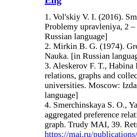
Eng
1. Vol'skiy V. I. (2016). S
Problemy upravleniya, 2 –
Russian language]
2. Mirkin B. G. (1974). G
Nauka. [in Russian langua
3. Aleskerov F. T., Habina 
relations, graphs and colle
universities. Moscow: Izd
language]
4. Smerchinskaya S. O., Ya
aggregated preference rela
graph. Trudy MAI, 39. Ret
https://mai.ru/publicatio