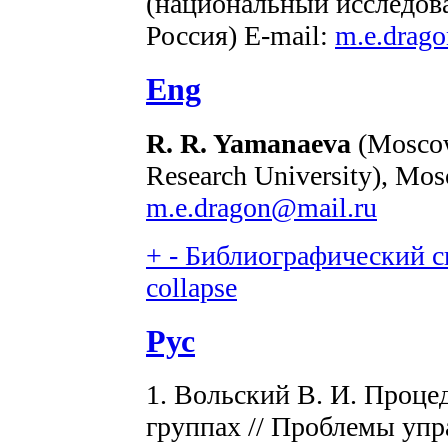
(национальный исследова
Россия) E-mail:
m.e.drag
Eng
R. R. Yamanaeva
(Moscow 
Research University), Mos
m.e.dragon@mail.ru
+
-
Библиографический сп
collapse
Рус
1. Вольский В. И. Проце
группах // Проблемы упр