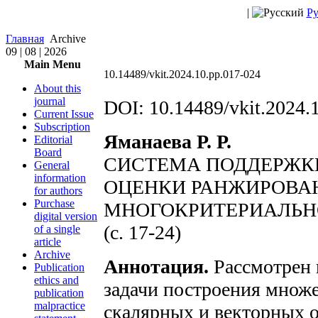
|
Ру
Главная
Archive
09 | 08 | 2026
Main Menu
10.14489/vkit.2024.10.pp.017-024
About this
journal
DOI: 10.14489/vkit.2024.
Current Issue
Subscription
Яманаева Р. Р.
Editorial
Board
СИСТЕМА ПОДДЕРЖК
General
information
ОЦЕНКИ РАНЖИРОВАН
for authors
Purchase
МНОГОКРИТЕРИАЛЬН
digital version
(c. 17-24)
of a single
article
Archive
Аннотация.
Рассмотрен 
Publication
ethics and
задачи построения множ
publication
malpractice
скалярных и векторных о