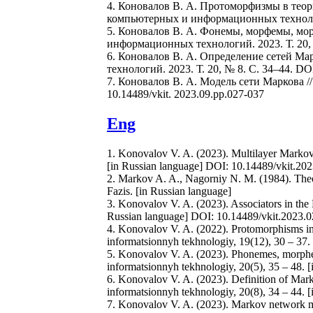
4. Коновалов В. А. Протоморфизмы в тео
компьютерных и информационных технологий
5. Коновалов В. А. Фонемы, морфемы, мо
информационных технологий. 2023. Т. 20, №
6. Коновалов В. А. Определение сетей М
технологий. 2023. Т. 20, № 8. C. 34–44. DOI
7. Коновалов В. А. Модель сети Маркова /
10.14489/vkit. 2023.09.pp.027-037
Eng
1. Konovalov V. A. (2023). Multilayer Markov
[in Russian language] DOI: 10.14489/vkit.20
2. Markov A. A., Nagorniy N. M. (1984). The
Fazis. [in Russian language]
3. Konovalov V. A. (2023). Associators in the
Russian language] DOI: 10.14489/vkit.2023.
4. Konovalov V. A. (2022). Protomorphisms in
informatsionnyh tekhnologiy, 19(12), 30 – 37
5. Konovalov V. A. (2023). Phonemes, morphem
informatsionnyh tekhnologiy, 20(5), 35 – 48.
6. Konovalov V. A. (2023). Definition of Mark
informatsionnyh tekhnologiy, 20(8), 34 – 44.
7. Konovalov V. A. (2023). Markov network mo