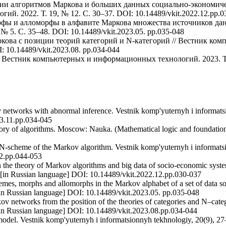
рии алгоритмов Маркова и больших данных социально-экономиче
. 2022. Т. 19, № 12. C. 30–37. DOI: 10.14489/vkit.2022.12.pp.0
рфы и алломорфы в алфавите Маркова множества источников да
 5. C. 35–48. DOI: 10.14489/vkit.2023.05. pp.035-048
аркова с позиции теорий категорий и N-категорий // Вестник к
: 10.14489/vkit.2023.08. pp.034-044
/ Вестник компьютерных и информационных технологий. 2023. Т. 
 networks with abnormal inference. Vestnik komp'yuternyh i informatsi
23.11.pp.034-045
ory of algorithms. Moscow: Nauka. (Mathematical logic and foundatio
 N-scheme of the Markov algorithm. Vestnik komp'yuternyh i informatsi
02.pp.044-053
 the theory of Markov algorithms and big data of socio-economic syst
. [in Russian language] DOI: 10.14489/vkit.2022.12.pp.030-037
es, morphs and allomorphs in the Markov alphabet of a set of data so
 [in Russian language] DOI: 10.14489/vkit.2023.05. pp.035-048
ov networks from the position of the theories of categories and N–cate
 [in Russian language] DOI: 10.14489/vkit.2023.08.pp.034-044
del. Vestnik komp'yuternyh i informatsionnyh tekhnologiy, 20(9), 27