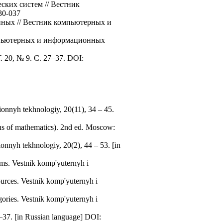
ских систем // Вестник
30-037
нных // Вестник компьютерных и
омпьютерных и информационных
20, № 9. C. 27–37. DOI:
onnyh tekhnologiy, 20(11), 34 – 45.
ns of mathematics). 2nd ed. Moscow:
onnyh tekhnologiy, 20(2), 44 – 53. [in
ems. Vestnik komp'yuternyh i
urces. Vestnik komp'yuternyh i
gories. Vestnik komp'yuternyh i
–37. [in Russian language] DOI: