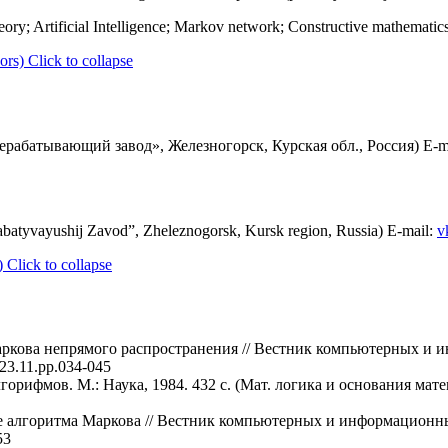
ory; Artificial Intelligence; Markov network; Constructive mathematics
ors)
Click to collapse
абатывающий завод», Железногорск, Курская обл., Россия) E-m
atyvayushij Zavod”, Zheleznogorsk, Kursk region, Russia) E-mail:
v
)
Click to collapse
аркова непрямого распространения // Вестник компьютерных и 
023.11.pp.034-045
орифмов. М.: Наука, 1984. 432 с. (Мат. логика и основания матема
е алгоритма Маркова // Вестник компьютерных и информационных 
53