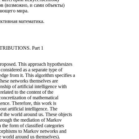
в (возможно, и сами объекты)
жающего мира.
уктивная математика.
IBUTIONS. Part 1
s proposed. This approach hypothesizes
 considered as a separate type of
edge from it. This algorithm specifies a
 These networks themselves are
hip of artificial intelligence with
elated to the content of the
concretization of mathematical
gence. Therefore, this work is
ut artificial intelligence. The
s of the world around us. These objects
t through the mediation of Markov
the form of classified categories
se morphisms to Markov networks and
he world around us themselves).