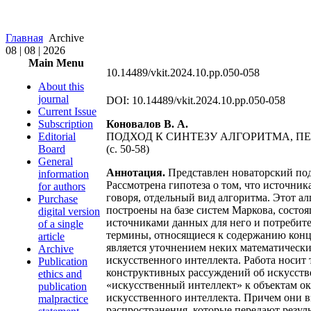
Главная
Archive
08 | 08 | 2026
Main Menu
10.14489/vkit.2024.10.pp.050-058
About this
journal
DOI: 10.14489/vkit.2024.10.pp.050-058
Current Issue
Subscription
Коновалов В. А.
Editorial
ПОДХОД К СИНТЕЗУ АЛГОРИТМА, П
Board
(c. 50-58)
General
Аннотация.
Представлен новаторский под
information
Рассмотрена гипотеза о том, что источни
for authors
говоря, отдельный вид алгоритма. Этот а
Purchase
построены на базе систем Маркова, состо
digital version
источниками данных для него и потребит
of a single
термины, относящиеся к содержанию конц
article
является уточнением неких математически
Archive
искусственного интеллекта. Работа носит 
Publication
конструктивных рассуждений об искусстве
ethics and
«искусственный интеллект» к объектам ок
publication
искусственного интеллекта. Причем они в
malpractice
распространения, которые передают резул