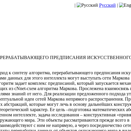
|
Русский
|
ЕРЕРАБАТЫВАЮЩЕГО ПРЕДПИСАНИЯ ИСКУССТВЕННОГО И
ход к синтезу алгоритма, перерабатывающего предписания иску
ками данных для этого интеллекта могут выступать сети Маркова
лгоритм задает комплекс предписаний, который запускается меха
ящих из сNnet-схем алгоритма Маркова. Прослежена взаимосвязь 
елями знаний от него. Для реализации предложенного подхода 
ептуальной идеи сетей Маркова непрямого распространения. Пр
х абстракций, которые могут лечь в основу дальнейших констру
теоретический характер. Ее цель –подготовка математических аб
нном интеллекте, задача исследования – конструктивная «привя
ружающего мира. Эти объекты рассматриваются прежде всего в 
заимодействуют с ним не напрямую, а через посредничество сет
ьтаты переработки данных от объектов окружающего мира в вид