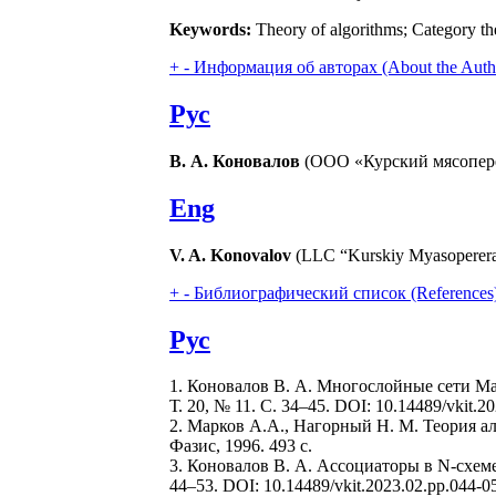
Keywords:
Theory of algorithms; Category the
+
-
Информация об авторах (About the Auth
Рус
В. А. Коновалов
(ООО «Курский мясоперер
Eng
V. A. Konovalov
(LLC “Kurskiy Myasopererab
+
-
Библиографический список (References
Рус
1. Коновалов В. А. Многослойные сети М
Т. 20, № 11. C. 34–45. DOI: 10.14489/vkit.2
2. Марков А.А., Нагорный Н. М. Теория алг
Фазис, 1996. 493 с.
3. Коновалов В. А. Ассоциаторы в N-схем
44–53. DOI: 10.14489/vkit.2023.02.pp.044-0