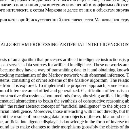
лагает свои знания для внесения изменений в морфизмы объекто
го интеллекта к сетям Маркова и далее от них к объектам окру
рия категорий; искусственный интеллект; сети Маркова; констр
ALGORITHM PROCESSING ARTIFICIAL INTELLIGENCE DISTR
is of an algorithm that processes artificial intelligence instructions i
n serve as data sources for artificial intelligence. These networks are
ce, because they have a way of transmitting data to it and obtaining knowl
 self-cocking mechanism of the Markov network with abnormal inference.
tems, consisting of сNnet-scheme of the Markov algorithm. The relations
 from it is explored. To implement the proposed approach, some terms r
al inference are clarified and generalized. Clarification of terms is a 
 constructive discussions about methods for synthesizing artificial intelli
hematical abstractions to begin the synthesis of constructive reasoning abo
ink” the rather abstract concept of “artificial intelligence” to the object
ificial intelligence. Moreover, those interacting with it not directly, bu
t the results of processing data from objects of the world around us in 
time, artificial intelligence displays its knowledge in the form of inver
around us to make changes to their morphisms (possibly the objects of t