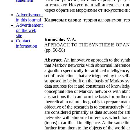
statement
интеллекту. Искусственный интеллект при
через обратные морфизмы от искусственно
Advertisement
in this journal
Ключевые слова:
теория алгоритмов; тео
Advertisement
on the web
site
Konovalov V. A.
Contact
APPROACH TO THE SYNTHESIS OF AN 
information
(pp. 50-58)
Abstract.
An innovative approach to the synthes
that Markov networks with abnormal inference ca
algorithm specifically for artificial intelligen
set of instructions that are triggered by the
supposed to be built on the basis of Markov sys
data sources for it and consumers of knowledge
conceptual idea of Markov networks with abnorm
abstractions that can form the basis for further
theoretical in nature. Its goal is to prepare mat
objective of the research is to constructively “l
are considered primarily as data sources for art
networks with abnormal inference, which transmi
(topos) to artificial intelligence. At the same 
further from them to the objects of the world 