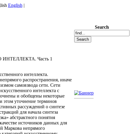
English
|
Search
НТЕЛЛЕКТА. Часть 1
сственного интеллекта.
 непрямого распространения, иначе
низмом самовзвода сети. Сети
искусственного интеллекта с
уточнены и обобщены некоторые
и этом уточнение терминов
ктивных рассуждений о синтезе
стракций для начала синтеза
зка» абстрактного понятия
качестве источников данных для
ей Маркова непрямого
е категорий искусственному