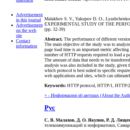
statement
Advertisement
Malakhov S. V., Yakupov D. O., Lyashchenko 
in this journal
EXPERIMENTAL STUDY OF THE PERF
Advertisement
(pp. 32-39)
on the web
site
Abstract.
The performance of different versi
Contact
The main objective of the study was to analyze 
information
page load time is an important metric affecting
number of HTTP requests required to load a pa
The amount of data that needs to be transferred
analysis was also included in the study, given
which protocol is best suited to specific requi
web applications and sites, which can ultimat
Keywords:
HTTP protocol, HTTP/1, HTTP/2, 
+
-
Информация об авторах (About the Auth
Рус
С. В. Малахов, Д. О. Якупов, Р. Д. Ляще
телекоммуникаций и информатики, Самара,