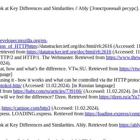
k at Key Differences and Similarities // Ably [Электронный ресурс
developer.mozilla.org/en-
ion_of_HTTPhttps
://datatracker.ietf.org/doc/html/rfc2616 (Accessed: 1
etrieved from
https://datatracker.ietf.org/doc/html/rfc2616
(Accessed: 11
n HTTP/2 and HTTP/1. The Webmaster. Retrieved from
https://www.the
024).
t, how and what’s the difference. VTw.SU. Retrieved from
https://vt
guage]
f using it - how it works and what can be controlled via the HTTP prot
tokol-http/
(Accessed: 11.02.2024). [in Russian language]
ed from
https://habr.com/ru/articles/739166/
(Accessed: 11.02.2024). [in
ill we feel the difference? Dzen. Retrieved from
https://dzen.ru/a
m
https://caniuse.com/http3
(Accessed: 11.02.2024).
press. LOADING.express. Retrieved from
https://loading.express/com
at Key Differences and Similarities. Ably. Retrieved from
https://abl