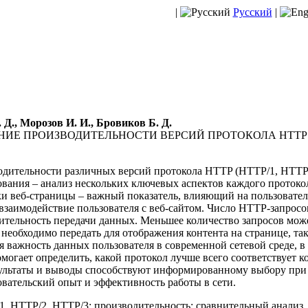
|
Русский
|
 Д., Морозов И. И., Бровиков Б. Д.
ИЕ ПРОИЗВОДИТЕЛЬНОСТИ ВЕРСИЙ ПРОТОКОЛА HTTP
дительности различных версий протокола HTTP (HTTP/1, HTTP/
ования – анализ нескольких ключевых аспектов каждого протоко
ки веб-страницы – важный показатель, влияющий на пользовател
взаимодействие пользователя с веб-сайтом. Число HTTP-запросо
дительность передачи данных. Меньшее количество запросов мо
 необходимо передать для отображения контента на странице, та
 важность данных пользователя в современной сетевой среде, в
омогает определить, какой протокол лучше всего соответствует 
ультаты и выводы способствуют информированному выбору при 
овательский опыт и эффективность работы в сети.
, HTTP/2, HTTP/3; производительность; сравнительный анализ.