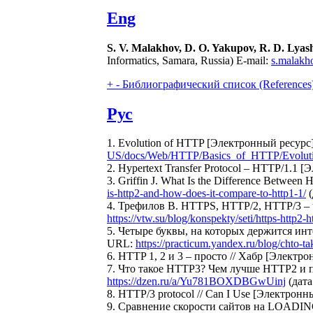
Eng
S. V. Malakhov, D. O. Yakupov, R. D. Lyash
Informatics, Samara, Russia) E-mail:
s.malakh
+
-
Библиографический список (References
Рус
1. Evolution of HTTP [Электронный ресурс
US/docs/Web/HTTP/Basics_of_HTTP/Evolut
2. Hypertext Transfer Protocol – HTTP/1.1
3. Griffin J. What Is the Difference Betwe
is-http2-and-how-does-it-compare-to-http1-1/
(
4. Трефилов В. HTTPS, HTTP/2, HTTP/3 – ч
https://vtw.su/blog/konspekty/seti/https-http2-h
5. Четыре буквы, на которых держится инт
URL:
https://practicum.yandex.ru/blog/chto-ta
6. HTTP 1, 2 и 3 – просто // Хабр [Электр
7. Что такое HTTP3? Чем лучше HTTP2 и п
https://dzen.ru/a/Yu781BOXDBGwUinj
(дата
8. HTTP/3 protocol // Can I Use [Электрон
9. Сравнение скорости сайтов на LOADIN