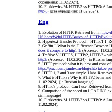
обращения: 11.02.2024).
10. Fietkiewicz M. HTTP/2 vs HTTP/3: A Loo
http-3
(дата обращения: 11.02.2024).
Eng
1. Evolution of HTTP. Retrieved from
https://
US/docs/Web/HTTP/Basics_of_HTTP/Evolut
2. Hypertext Transfer Protocol – HTTP/1.1. R
3. Griffin J. What Is the Difference Betwee
does-it-compare-to-http1-1/
(Accessed: 11.02.2
4. Trefilov V. HTTPS, HTTP/2, HTTP/3 – wha
http3/
(Accessed: 11.02.2024). [in Russian lan
5. HTTP protocol: what it is, pros and cons o
https://practicum.yandex.ru/blog/chto-takoe-pro
6. HTTP 1, 2 and 3 are simple. Habr. Retriev
7. What is HTTP3? Why is HTTP2 better and w
11.02.2024). [in Russian language]
8. HTTP/3 protocol. Can I use. Retrieved fro
9. Comparison of site speed on LOADING.ex
sian language]
10. Fietkiewicz M. HTTP/2 vs HTTP/3: A Look 
11.02.2024).