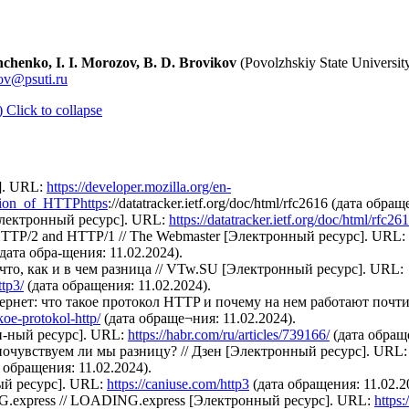
chenko, I. I. Morozov, B. D. Brovikov
(Povolzhskiy State Universit
ov@psuti.ru
)
Click to collapse
]. URL:
https://developer.mozilla.org/en-
ion_of_HTTPhttps
://datatracker.ietf.org/doc/html/rfc2616 (дата обра
 [Электронный ресурс]. URL:
https://datatracker.ietf.org/doc/html/rfc26
en HTTP/2 and HTTP/1 // The Webmaster [Электронный ресурс]. URL:
дата обра-щения: 11.02.2024).
то, как и в чем разница // VTw.SU [Электронный ресурс]. URL:
ttp3/
(дата обращения: 11.02.2024).
ернет: что такое протокол HTTP и почему на нем работают почти
koe-protokol-http/
(дата обраще¬ния: 11.02.2024).
он-ный ресурс]. URL:
https://habr.com/ru/articles/739166/
(дата обраще
очувствуем ли мы разницу? // Дзен [Электронный ресурс]. URL:
 обращения: 11.02.2024).
ный ресурс]. URL:
https://caniuse.com/http3
(дата обращения: 11.02.2
G.express // LOADING.express [Электронный ресурс]. URL:
https