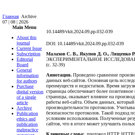
Главная
Archive
07 | 08 | 2026
Main Menu
10.14489/vkit.2024.09.pp.032-039
About this
journal
DOI: 10.14489/vkit.2024.09.pp.032-039
Current Issue
Subscription
Малахов С. В., Якупов Д. О., Лященко Р.
Editorial
ЭКСПЕРИМЕНТАЛЬНОЕ ИССЛЕДОВАН
Board
(c. 32-39)
General
Аннотация.
Проведено сравнение произво
information
данных веб-сайтов. Основная цель исслед
for authors
преимуществ и недостатков. Время загруз
Purchase
страницы обеспечивает более позитивное 
digital version
страницы, оказывает влияние на произво
of a single
работы веб-сайта. Объем данных, который
article
производительности протоколов. Учитывая
Archive
безопасности протоколов. Такой подход п
Publication
условиям использования. Полученные рез
ethics and
сайтов, что в итоге может улучшить польз
publication
malpractice
Ключевые слова:
протокол HTTP, HTTP/1