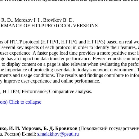
R. D., Morozov I. I., Brovikov B. D.
ORMANCE OF HTTP PROTOCOL VERSIONS
ons of HTTP protocol (HTTP/1, HTTP/2 and HTTP/3) based on real web
several key aspects of each protocol in order to identify their feature
 user experience. A faster page load time provides a more positive user 
ge has an impact on data transfer performance. Fewer requests can imp
 to display content on a page is also relevant when evaluating the perfo
 the importance of protecting user data in today's network environment.
rements and usage conditions. The results and findings contribute to in
ely improve user experience and online performance.
HTTP/3; Performance; Comparative analysis.
ors)
Click to collapse
нко, И. И. Морозов, Б. Д. Бровиков
(Поволжский государствен
 Россия) E-mail:
s.malakhov@psuti.ru