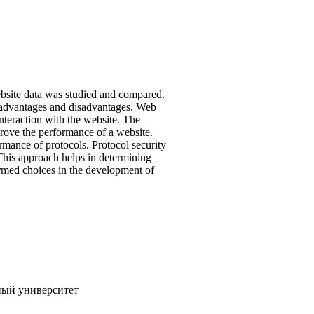
site data was studied and compared.
s, advantages and disadvantages. Web
interaction with the website. The
rove the performance of a website.
rmance of protocols. Protocol security
 This approach helps in determining
formed choices in the development of
ный университет