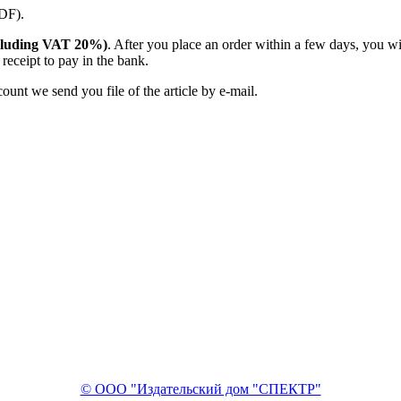
PDF).
(including VAT 20%)
. After you place an order within a few days, you w
receipt to pay in the bank.
unt we send you file of the article by e-mail.
© ООО "Издательский дом "СПЕКТР"