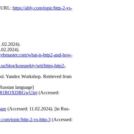
]. URL:
https://ably.com/topic/http-2-vs-
1.02.2024).
.02.2024).
webmaster.com/what-is-http2-and-how-
w.su/blog/konspekty/seti/https-http2-
ocol. Yandex Workshop. Retrieved from
 Russian language]
/Yu781BOXDBGwUinj
(Accessed:
pare
(Accessed: 11.02.2024). [in Rus-
y.com/topic/http-2-vs-http-3
(Accessed: