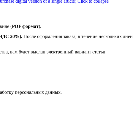
ase digital version of a single article)
Click to collapse
виде (
PDF формат
).
е НДС 20%).
После оформления заказа, в течение нескольких дней
ства, вам будет выслан электронный вариант статьи.
аботку персональных данных.