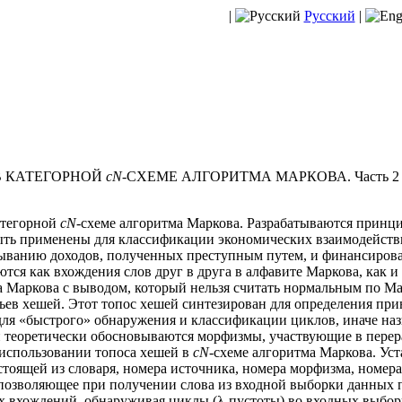
|
Русский
|
В КАТЕГОРНОЙ
cN
-СХЕМЕ АЛГОРИТМА МАРКОВА. Часть 2
атегорной
cN
-схеме алгоритма Маркова. Разрабатываются принц
ыть применены для классификации экономических взаимодейств
ыванию доходов, полученных преступным путем, и финансиров
тся как вхождения слов друг в друга в алфавите Маркова, как и
а Маркова с выводом, который нельзя считать нормальным по Ма
ев хешей. Этот топос хешей синтезирован для определения при
для «быстрого» обнаружения и классификации циклов, иначе на
и теоретически обосновываются морфизмы, участвующие в перер
использовании топоса хешей в
cN
-схеме алгоритма Маркова. Ус
тоящей из словаря, номера источника, номера морфизма, номер
позволяющее при получении слова из входной выборки данных п
х вхождений, обнаруживая циклы (λ-пустоты) во входных выбор