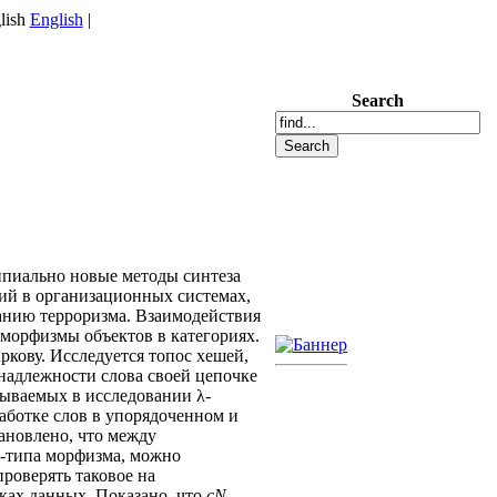
English
|
Search
ипиально новые методы синтеза
ий в организационных системах,
анию терроризма. Взаимодействия
 морфизмы объектов в категориях.
ркову. Исследуется топос хешей,
надлежности слова своей цепочке
зываемых в исследовании λ-
аботке слов в упорядоченном и
тановлено, что между
а-типа морфизма, можно
роверять таковое на
ках данных. Показано, что
cN
-