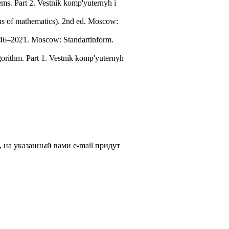
ems. Part 2. Vestnik komp'yuternyh i
ns of mathematics). 2nd ed. Moscow:
546–2021. Moscow: Standartinform.
orithm. Part 1. Vestnik komp'yuternyh
, на указанный вами e-mail придут