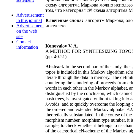
statement
схему алгоритма Маркова можно использо
том, что категорная
cN
-схема алгоритма М
Advertisement
in this journal
Ключевые слова:
алгоритм Маркова; бло
Advertisement
интеллект.
on the web
site
Contact
Konovalov V. A.
information
A METHOD FOR SYNTHESIZING TOPOS
(pp. 40-51)
Abstract.
In the second part of the study, the 
topos is included in this Markov algorithm sch
iterate through the data in memory. The definiti
countering the laundering of proceeds from crim
words in each other in the Markov alphabet, a
distinguished by the conclusion, which cannot
hash trees, is investigated without taking into a
λ-voids, and to quickly overcome the looping 
the ordered and extended Markov alphabet
A
2
theoretically substantiated. In the course of t
morphism number, morphism type number, it is 
sample, to check whether it belongs to its chai
of the categorical cN-scheme of the Markov algori