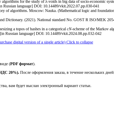
algorithms for the study of λ-voids in big data of socio-economic syst
 [in Russian language] DOI: 10.14489/vkit.2022.07.pp.030-041
ory of algorithms. Moscow: Nauka. (Mathematical logic and foundatio
w and Dictionary. (2021). National standard No. GOST R ISO/MEK 20
esizing a topos of hashes in a categorical
cN
-scheme of the Markov alg
. [in Russian language] DOI: 10.14489/vkit.2024.08.pp.032-042
ase digital version of a single article)
Click to collapse
виде (
PDF формат
).
е НДС 20%).
После оформления заказа, в течение нескольких дней
ства, вам будет выслан электронный вариант статьи.