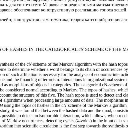
вать для синтеза сети Маркова с определенными математическим
аркова обеспечивает конструктивную реализацию топоса хешей.
кчейн; конструктивная математика; теория категорий; теория ал
 OF HASHES IN THE CATEGORICAL
cN
-SCHEME OF THE MA
synthesis of the
cN
-scheme of the Markov algorithm with the hash topos 
eme to determine whether a word belongs to its chain of occurrences by 
on of such affiliation is necessary for the analysis of economic interact
e and the financing of terrorism. Interactions in organizational system
nd as morphisms of objects in categories. The categorical cN-scheme of
 be considered normal according to Markov. The topos of hashes, which 
ccount the structure of this five. The hash topos is used to detect and cla
of algorithms when processing large amounts of data. The morphisms in
M
using the topos of hashes in the
cN
-scheme of the Markov algorithm a
he study, it was found that between the hashed data and the quad, consist
possible to detect an isomorphic interaction, which allows, when recei
n of Markov occurrences, detecting cycles (λ-voids) in the input data sam
thm into scientific circulation is the first step towards the synthesis of 