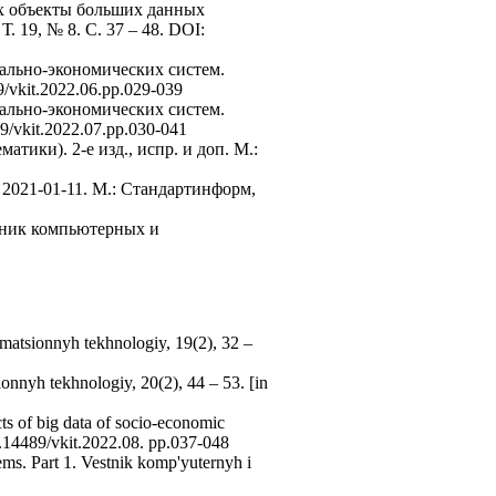
их объекты больших данных
 19, № 8. C. 37 – 48. DOI:
иально-экономических систем.
/vkit.2022.06.pp.029-039
иально-экономических систем.
/vkit.2022.07.pp.030-041
атики). 2-е изд., испр. и доп. М.:
2021-01-11. М.: Стандартинформ,
стник компьютерных и
rmatsionnyh tekhnologiy, 19(2), 32 –
onnyh tekhnologiy, 20(2), 44 – 53. [in
s of big data of socio-economic
0.14489/vkit.2022.08. pp.037-048
ems. Part 1. Vestnik komp'yuternyh i