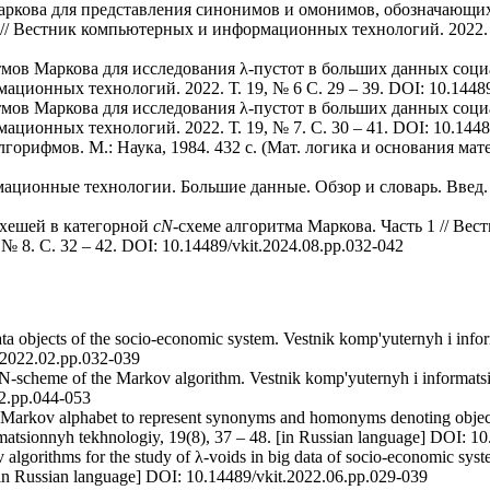
Маркова для представления синонимов и омонимов, обозначающ
// Вестник компьютерных и информационных технологий. 2022. Т.
тмов Маркова для исследования λ-пустот в больших данных соц
ционных технологий. 2022. Т. 19, № 6 C. 29 – 39. DOI: 10.14489
тмов Маркова для исследования λ-пустот в больших данных соц
ционных технологий. 2022. Т. 19, № 7. C. 30 – 41. DOI: 10.14489
орифмов. М.: Наука, 1984. 432 с. (Мат. логика и основания матем
ионные технологии. Большие данные. Обзор и словарь. Введ. 
 хешей в категорной
cN
-схеме алгоритма Маркова. Часть 1 // Ве
 8. C. 32 – 42. DOI: 10.14489/vkit.2024.08.pp.032-042
ata objects of the socio-economic system. Vestnik komp'yuternyh i info
t.2022.02.pp.032-039
 N-scheme of the Markov algorithm. Vestnik komp'yuternyh i informatsi
02.pp.044-053
 Markov alphabet to represent synonyms and homonyms denoting object
rmatsionnyh tekhnologiy, 19(8), 37 – 48. [in Russian language] DOI: 1
algorithms for the study of λ-voids in big data of socio-economic syst
 [in Russian language] DOI: 10.14489/vkit.2022.06.pp.029-039