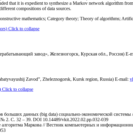
ded that it is expedient to synthesize a Markov network algorithm from
different compositions of data sources.
tructive mathematics; Category theory; Theory of algorithms; Artifici
ors)
Click to collapse
абатывающий завод», Железногорск, Курская обл., Россия) E-m
atyvayushij Zavod”, Zheleznogorsk, Kursk region, Russia) E-mail:
v
)
Click to collapse
ов больших данных (big data) социально-экономической системы
 2. C. 32 – 39. DOI 10.14489/vkit.2022.02.pp.032-039
е алгоритма Маркова // Вестник компьютерных и информационных 
053