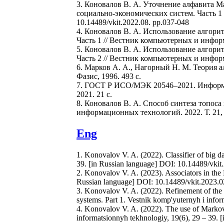
3. Коновалов В. А. Уточнение алфавита 
социально-экономических систем. Часть 1 
10.14489/vkit.2022.08. pp.037-048
4. Коновалов В. А. Использование алгори
Часть 1 // Вестник компьютерных и информа
5. Коновалов В. А. Использование алгори
Часть 2 // Вестник компьютерных и информа
6. Марков А. А., Нагорный Н. М. Теория алг
Фазис, 1996. 493 с.
7. ГОСТ Р ИСО/МЭК 20546–2021. Информац
2021. 21 с.
8. Коновалов В. А. Способ синтеза топоса
информационных технологий. 2022. Т. 21, №
Eng
1. Konovalov V. A. (2022). Сlassifier of big d
39. [in Russian language] DOI: 10.14489/vki
2. Konovalov V. A. (2023). Associators in the
Russian language] DOI: 10.14489/vkit.2023.
3. Konovalov V. A. (2022). Refinement of the
systems. Part 1. Vestnik komp'yuternyh i info
4. Konovalov V. A. (2022). The use of Markov 
informatsionnyh tekhnologiy, 19(6), 29 – 39.