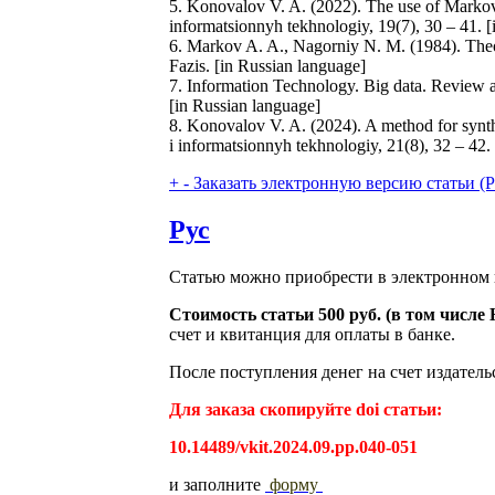
5. Konovalov V. A. (2022). The use of Markov 
informatsionnyh tekhnologiy, 19(7), 30 – 41.
6. Markov A. A., Nagorniy N. M. (1984). The
Fazis. [in Russian language]
7. Information Technology. Big data. Revie
[in Russian language]
8. Konovalov V. A. (2024). A method for synth
i informatsionnyh tekhnologiy, 21(8), 32 – 42
+
-
Заказать электронную версию статьи (Purch
Рус
Статью можно приобрести в электронном 
Стоимость статьи 500 руб. (в том числ
счет и квитанция для оплаты в банке.
После поступления денег на счет издатель
Для заказа скопируйте doi статьи:
10.14489/vkit.2024.09.pp.040-051
и заполните
форму