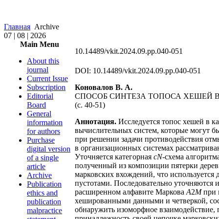
Главная
Archive
07 | 08 | 2026
Main Menu
10.14489/vkit.2024.09.pp.040-051
About this
journal
DOI: 10.14489/vkit.2024.09.pp.040-051
Current Issue
Subscription
Коновалов В. А.
Editorial
СПОСОБ СИНТЕЗА ТОПОСА ХЕШЕЙ 
Board
(c. 40-51)
General
Аннотация.
Исследуется топос хешей в к
information
вычислительных систем, которые могут б
for authors
при решении задачи противодействия отм
Purchase
в организационных системах рассматриваю
digital version
Уточняется категорная
cN
-схема алгоритм
of a single
полученный из композиции пятерки деревь
article
марковских вхождений, что используется 
Archive
пустотами. Последовательно уточняются 
Publication
расширенном алфавите Маркова
A
2
M
при 
ethics and
хешированными данными и четверкой, сос
publication
обнаружить изоморфное взаимодействие, 
malpractice
принадлежность своей цепочке марковски