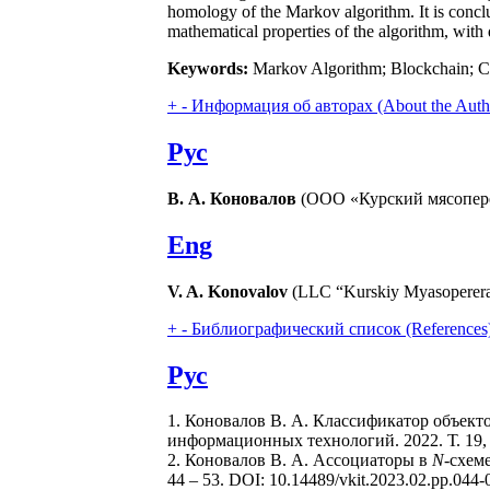
homology of the Markov algorithm. It is conclu
mathematical properties of the algorithm, with 
Keywords:
Markov Algorithm; Blockchain; Cons
+
-
Информация об авторах (About the Auth
Рус
В. А. Коновалов
(ООО «Курский мясоперер
Eng
V. A. Konovalov
(LLC “Kurskiy Myasopererab
+
-
Библиографический список (References
Рус
1. Коновалов В. А. Классификатор объект
информационных технологий. 2022. Т. 19, №
2. Коновалов В. А. Ассоциаторы в
N
-схем
44 – 53. DOI: 10.14489/vkit.2023.02.pp.044-