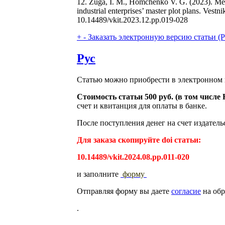
12. Zuga, I. M., Homchenko V. G. (2023). Meth
industrial enterprises’ master plot plans. Ves
10.14489/vkit.2023.12.рр.019-028
+
-
Заказать электронную версию статьи (Purch
Рус
Статью можно приобрести в электронном 
Стоимость статьи 500 руб. (в том числ
счет и квитанция для оплаты в банке.
После поступления денег на счет издатель
Для заказа скопируйте doi статьи:
10.14489/vkit.2024.08.pp.011-020
и заполните
форму
Отправляя форму вы даете
согласие
на обр
.