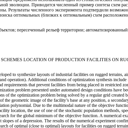
ой эволюции. Приводится численный пример синтеза схем рас
ины. Результаты численного эксперимента подтвердили возможн
 поиска оптимальных (близких к оптимальным) схем расположен
ъектов; пересеченный рельеф территории; автоматизированный
 SCHEMES LOCATION OF PRODUCTION FACILITIES ON R
ed to synthesize layouts of industrial facilities on rugged terrains, a
 and operation). Additional conditions of optimization synthesis includ
nd requirements that prevent facilities from being placed in restricted zo
optimization problem presented under automated design conditions have bee
ions of the optimization problem being solved by a regular grid created
r of the geometric image of the facility’s base at any position, a seconda
ation polynomial. Due to the multimodal nature of the objective functio
acility location, the use of one of the stochastic population methods, sp
 search for the global minimum of the objective function. A numerical exa
nt slopes of a depression. The results of the numerical experiment confir
ch of optimal (close to optimal) layouts for facilities on rugged terrain