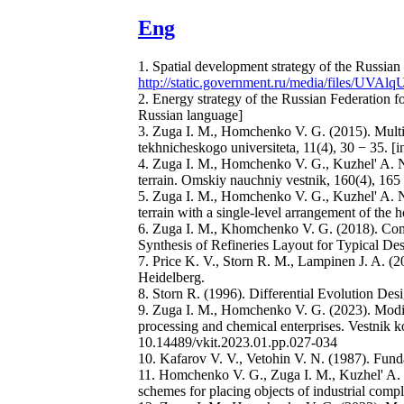
Eng
1. Spatial development strategy of the Russian
http://static.government.ru/media/files/UV
2. Energy strategy of the Russian Federation f
Russian language]
3. Zuga I. M., Homchenko V. G. (2015). Multic
tekhnicheskogo universiteta, 11(4), 30 − 35. [
4. Zuga I. M., Homchenko V. G., Kuzhel' A. N.
terrain. Omskiy nauchniy vestnik, 160(4), 165
5. Zuga I. M., Homchenko V. G., Kuzhel' A. N.
terrain with a single-level arrangement of the
6. Zuga I. M., Khomchenko V. G. (2018). Comp
Synthesis of Refineries Layout for Typical 
7. Price K. V., Storn R. M., Lampinen J. A. (2
Heidelberg.
8. Storn R. (1996). Differential Evolution De
9. Zuga I. M., Homchenko V. G. (2023). Modified
processing and chemical enterprises. Vestnik 
10.14489/vkit.2023.01.pp.027-034
10. Kafarov V. V., Vetohin V. N. (1987). Fun
11. Homchenko V. G., Zuga I. M., Kuzhel' A. N
schemes for placing objects of industrial comp