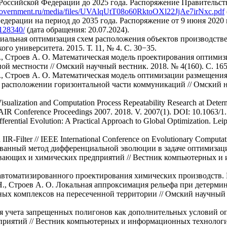
 Российской Федерации до 2025 года. Распоряжение Правительст
ic.government.ru/media/files/UVAlqUtT08o60RktoOXl22JjAe7irNxc.pdf
едерации на период до 2035 года. Распоряжение от 9 июня 2020 
/128340/
(дата обращения: 20.07.2024).
ериальная оптимизация схем расположения объектов производств
о университета. 2015. Т. 11, № 4. С. 30−35.
. Н., Строев А. О. Математическая модель проектирования оптим
й местности // Омский научный вестник. 2018. № 4(160). С. 16
 Н., Строев А. О. Математическая модель оптимизации размещен
расположении горизонтальной части коммуникаций // Омский на
ualization and Computation Process Repeatability Research at Determ
// AIR Conference Proceedings 2007. 2018. V. 2007(1). DOI: 10.1063/
fferential Evolution: A Practical Approach to Global Optimization. Leip
n IIR-Filter // IEEE International Conference on Evolutionary Computa
рованный метод дифференциальной эволюции в задаче оптимизац
ывающих и химических предприятий // Вестник компьютерных и
автоматизированного проектирования химических производств. М.
А. Н., Строев А. О. Локальная аппроксимация рельефа при детер
ых комплексов на пересеченной территории // Омский научный в
гия учета запрещенных полигонов как дополнительных условий о
иятий // Вестник компьютерных и информационных технологий. 