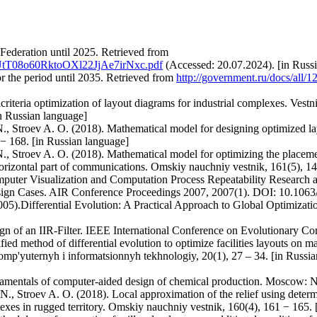
 Federation until 2025. Retrieved from
AlqUtT08o60RktoOXl22JjAe7irNxc.pdf
(Accessed: 20.07.2024). [in Russ
or the period until 2035. Retrieved from
http://government.ru/docs/all/1
riteria optimization of layout diagrams for industrial complexes. Ve
in Russian language]
, Stroev A. O. (2018). Mathematical model for designing optimized layo
 − 168. [in Russian language]
, Stroev A. O. (2018). Mathematical model for optimizing the placemen
 horizontal part of communications. Omskiy nauchniy vestnik, 161(5), 1
uter Visualization and Computation Process Repeatability Research a
Design Cases. AIR Conference Proceedings 2007, 2007(1). DOI: 10.106
005).Differential Evolution: A Practical Approach to Global Optimizati
sign of an IIR-Filter. IEEE International Conference on Evolutionary C
 method of differential evolution to optimize facilities layouts on mas
komp'yuternyh i informatsionnyh tekhnologiy, 20(1), 27 – 34. [in Russi
damentals of computer-aided design of chemical production. Moscow: N
., Stroev A. O. (2018). Local approximation of the relief using determ
lexes in rugged territory. Omskiy nauchniy vestnik, 160(4), 161 − 165.