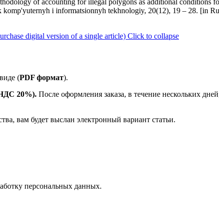
odology of accounting for illegal polygons as additional conditions fo
tnik komp'yuternyh i informatsionnyh tekhnologiy, 20(12), 19 – 28. [in 
ase digital version of a single article)
Click to collapse
виде (
PDF формат
).
е НДС 20%).
После оформления заказа, в течение нескольких дней
ства, вам будет выслан электронный вариант статьи.
аботку персональных данных.