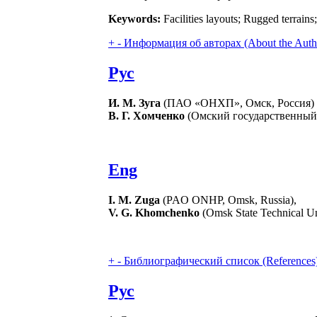
Keywords:
Facilities layouts; Rugged terrains
+
-
Информация об авторах (About the Auth
Рус
И. М. Зуга
(ПАО «ОНХП», Омск, Россия)
В. Г. Хомченко
(Омский государственный 
Eng
I. M. Zuga
(PAO ONHP, Omsk, Russia),
V. G. Khomchenko
(Omsk State Technical Un
+
-
Библиографический список (References
Рус