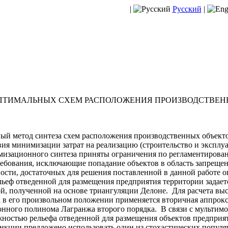
|
Русский
|
ПТИМАЛЬНЫХ СХЕМ РАСПОЛОЖЕНИЯ ПРОИЗВОДСТВЕН
ый метод синтеза схем расположения производственных объекто
ия минимизации затрат на реализацию (строительство и эксплу
имизационного синтеза приняты ограничения по регламентиро
требования, исключающие попадание объектов в область запрещ
ости, достаточных для решения поставленной в данной работе 
ьеф отведенной для размещения предприятия территории задает
й, полученной на основе триангуляции Делоне. Для расчета вы
та в его произвольном положении применяется вторичная аппрок
нного полинома Лагранжа второго порядка. В связи с мультим
ностью рельефа отведенной для размещения объектов предприят
нкции предложено использовать один из стохастических попул