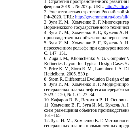
1. Стратегия пространственного развития
февраля 2019 г. № 207-р. URL:
http://stat
2. Энергетическая стратегия Российской Ф
РФ-2020. URL:
http://government.ru/docs/all
3. Зуга И. М., Хомченко В. Г. Многокрит
Воронежского государственного техническог
4. Зуга И. М., Хомченко В. Г., Кужель А
производственных объектов на пересеченно
5. Зуга И. М., Хомченко В. Г., Кужель А.
пересеченном рельефе при одноуровневом 
С. 147−151.
6. Zuga I. M., Khomchenko V. G. Computer Vis
Refineries Layout for Typical Design Cases 
7. Price K. V., Storn R. M., Lampinen J. A. Di
Heidelberg, 2005. 539 p.
8. Storn R. Differential Evolution Design of a
9. Зуга И. М., Хомченко В. Г. Модифици
генеральных планах нефтегазоперерабат
2023. Т. 20, № 1. С. 27–34.
10. Кафаров В. В., Ветохин В. Н. Основы 
11. Хомченко В. Г., Зуга И. М., Кужель 
схем размещения объектов производственн
161−165.
12. Зуга И. М., Хомченко В. Г. Методоло
генеральных планов промышленных предпр