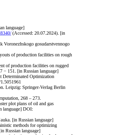
ian language]
28340/
(Accessed: 20.07.2024). [in
stnik Voronezhskogo gosudarstvennogo
uts of production facilities on rough
t of production facilities on rugged
47 − 151. [in Russian language]
t Determinated Optimization
3/1.5051961
on. Leipzig: Springer-Verlag Berlin
omputation, 268 – 273.
ter plot plans of oil and gas
an language] DOI:
auka. [in Russian language]
inistic methods for optimizing
 [in Russian language]