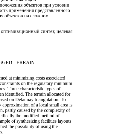
положения объектов при условии
ость применения представленного
ия объектов на сложном
 оптимизационный синтез; целевая
UGGED TERRAIN
imed at minimizing costs associated
e constraints on the regulatory minimum
nes. Three characteristic types of
n identified. The terrain allocated for
 based on Delaunay triangulation. To
ry approximation of a local small area is
n, partly caused by the complexity of
ecifically the modified method of
mple of synthesizing facilities layouts
med the possibility of using the
s.