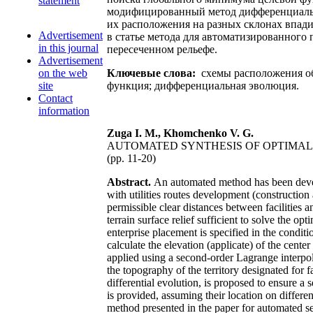
statement
модифицированный метод дифференциальн
их расположения на разных склонах впад
Advertisement
в статье метода для автоматизированного
in this journal
пересеченном рельефе.
Advertisement
on the web
Ключевые слова:
схемы расположения об
site
функция; дифференциальная эволюция.
Contact
information
Zuga I. M., Khomchenko V. G.
AUTOMATED SYNTHESIS OF OPTIMAL
(pp. 11-20)
Abstract.
An automated method has been develop
with utilities routes development (construction
permissible clear distances between facilities a
terrain surface relief sufficient to solve the 
enterprise placement is specified in the condit
calculate the elevation (applicate) of the cente
applied using a second-order Lagrange interpol
the topography of the territory designated for f
differential evolution, is proposed to ensure a
is provided, assuming their location on differe
method presented in the paper for automated sear