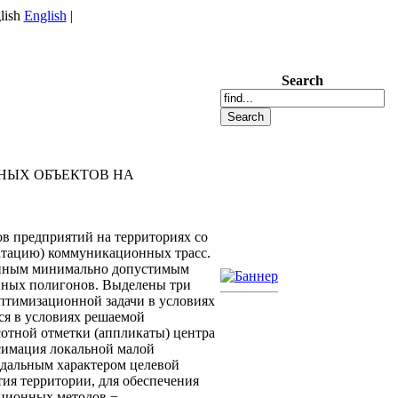
English
|
Search
НЫХ ОБЪЕКТОВ НА
в предприятий на территориях со
атацию) коммуникационных трасс.
ванным минимально допустимым
енных полигонов. Выделены три
оптимизационной задачи в условиях
ся в условиях решаемой
сотной отметки (аппликаты) центра
симация локальной малой
одальным характером целевой
ия территории, для обеспечения
яционных методов −