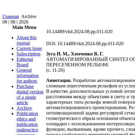
Главная
Archive
08 | 08 | 2026
Main Menu
10.14489/vkit.2024.08.pp.011-020
About this
journal
DOI: 10.14489/vkit.2024.08.pp.011-020
Current Issue
Subscription
Зуга И. М., Хомченко В. Г.
Editorial
АВТОМАТИЗИРОВАННЫЙ СИНТЕЗ О
Board
ПЕРЕСЕЧЕННОМ РЕЛЬЕФЕ
General
(с. 11-20)
information
Аннотация.
Разработан автоматизированн
for authors
сложным пересеченным рельефом из услов
Purchase
В качестве дополнительных условий опт
digital version
расстояниям между объектами в свету и 
of a single
характерных типа рельефа земной поверхн
article
автоматизированного проектирования. Рел
Archive
оптимизационной задачи регулярной сетко
Publication
геометрического образа основания объек
ethics and
площадки с использованием интерполяцио
publication
функции, вызванным, кроме прочего, слож
malpractice
поиска глобального минимума целевой фу