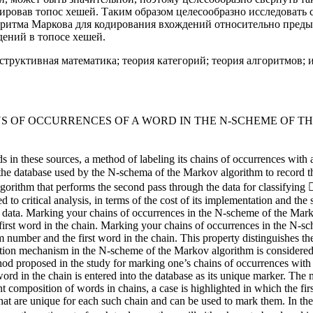
ровав топос хешей. Таким образом целесообразно исследовать с
ритма Маркова для кодирования вхождений относительно преды
ений в топосе хешей.
труктивная математика; теория категорий; теория алгоритмов; 
NS OF OCCURRENCES OF A WORD IN THE N-SCHEME OF 
ds in these sources, a method of labeling its chains of occurrences with 
he database used by the N-schema of the Markov algorithm to record th
algorithm that performs the second pass through the data for classifying
ed to critical analysis, in terms of the cost of its implementation and th
he data. Marking your chains of occurrences in the N-scheme of the Ma
rst word in the chain. Marking your chains of occurrences in the N-s
number and the first word in the chain. This property distinguishes 
tion mechanism in the N-scheme of the Markov algorithm is considered 
hod proposed in the study for marking one’s chains of occurrences with
t word in the chain is entered into the database as its unique marker. The
nt composition of words in chains, a case is highlighted in which the fir
at are unique for each such chain and can be used to mark them. In the 