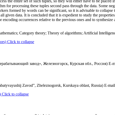
ocess the entire set of such tuples, so they will either have to be placed i
thm for processing these tuples second pass through the data. Some neg
rkers formed by words can be significant, so it is advisable to collapse
ll given data. It is concluded that it is expedient to study the propertie
 encoding occurrences relative to the previous ones and to synthesize
hematics; Category theory; Theory of algorithms; Artificial Intelligen
ors)
Click to collapse
абатывающий завод», Железногорск, Курская обл., Россия) E-m
atyvayushij Zavod”, Zheleznogorsk, Kurskaya oblast, Russia) E-mai
)
Click to collapse