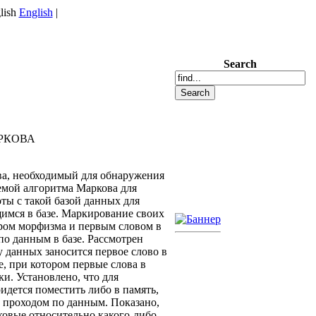
English
|
Search
РКОВА
ва, необходимый для обнаружения
емой алгоритма Маркова для
ты с такой базой данных для
имся в базе. Маркирование своих
ром морфизма и первым словом в
по данным в базе. Рассмотрен
 данных заносится первое слово в
, при котором первые слова в
и. Установлено, что для
идется поместить либо в память,
м проходом по данным. Показано,
ковые относительно какого-либо