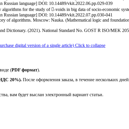
 [in Russian language] DOI: 10.14489/vkit.2022.06.pp.029-039
algorithms for the study of -voids in big data of socio-economic syst
 [in Russian language] DOI: 10.14489/vkit.2022.07.pp.030-041
ory of algorithms. Moscow: Nauka. (Mathematical logic and foundatio
w and Dictionary. (2021). National Standard No. GOST R ISO/MEK 20
ase digital version of a single article)
Click to collapse
виде (
PDF формат
).
е НДС 20%).
После оформления заказа, в течение нескольких дней
ства, вам будет выслан электронный вариант статьи.