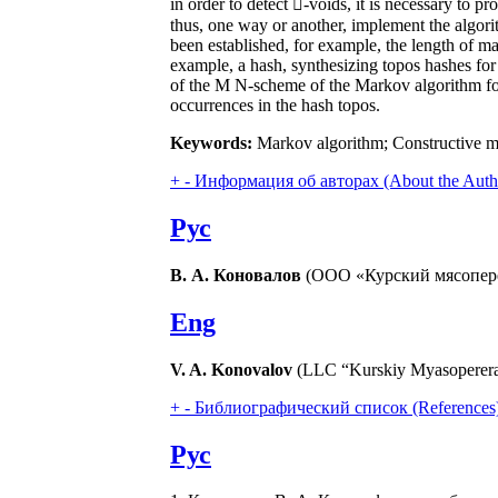
in order to detect -voids, it is necessary to pr
thus, one way or another, implement the algori
been established, for example, the length of ma
example, a hash, synthesizing topos hashes for a
of the M N-scheme of the Markov algorithm for
occurrences in the hash topos.
Keywords:
Markov algorithm; Constructive mat
+
-
Информация об авторах (About the Auth
Рус
В. А. Коновалов
(ООО «Курский мясоперер
Eng
V. A. Konovalov
(LLC “Kurskiy Myasopererab
+
-
Библиографический список (References
Рус