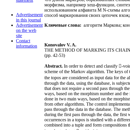
statement
морфизма, например хеш-функции, синтези
использованием алфавита M N-схемы алго
Advertisement
способ маркирования своих цепочек вхожд
in this journal
Advertisement
Ключевые слова:
алгоритм Маркова; конс
on the web
site
Contact
Konovalov V. A.
information
THE METHOD OF MARKING ITS CHAI
(pp. 42-53)
Abstract.
In order to detect and classify -voi
scheme of the Markov algorithm. The keys of t
the topos are considered as input data for the 
through the data, using the database, is subject
that does not require a second pass through t
ways, based on the morphism number and the fi
done in two main ways, based on the morphism 
from other algorithms. The control implementa
pass through the data in the database. The met
during the first pass through the data, the firs
occurrences in a topos is studied with a differe
combined into a tuple and form compositions th