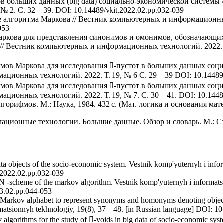
ов больших данных (big data) социально-экономической системы
 2. C. 32 – 39. DOI: 10.14489/vkit.2022.02.pp.032-039
е алгоритма Маркова // Вестник компьютерных и информационных 
053
Маркова для представления синонимов и омонимов, обозначающ
// Вестник компьютерных и информационных технологий. 2022. Т.
тмов Маркова для исследования -пустот в больших данных соц
ционных технологий. 2022. Т. 19, № 6 C. 29 – 39 DOI: 10.14489/
тмов Маркова для исследования -пустот в больших данных соц
ционных технологий. 2022. Т. 19, № 7. C. 30 – 41. DOI: 10.14489
орифмов. М.: Наука, 1984. 432 с. (Мат. логика и основания матем
ионные технологии. Большие данные. Обзор и словарь. М.: Ста
ata objects of the socio-economic system. Vestnik komp'yuternyh i info
t.2022.02.pp.032-039
 N -scheme of the markov algorithm. Vestnik komp'yuternyh i informats
23.02.pp.044-053
 Markov alphabet to represent synonyms and homonyms denoting object
rmatsionnyh tekhnologiy, 19(8), 37 – 48. [in Russian language] DOI: 1
algorithms for the study of -voids in big data of socio-economic syst