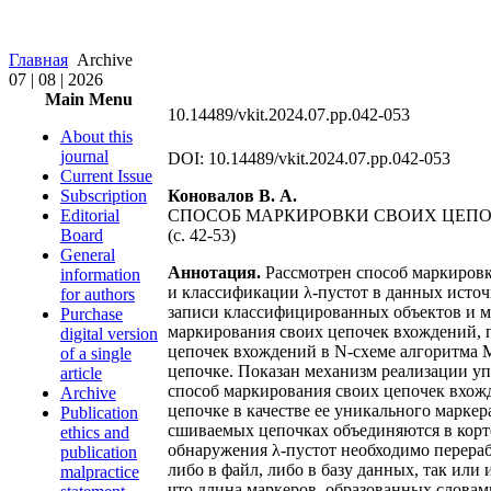
Главная
Archive
07 | 08 | 2026
Main Menu
10.14489/vkit.2024.07.pp.042-053
About this
journal
DOI: 10.14489/vkit.2024.07.pp.042-053
Current Issue
Subscription
Коновалов В. А.
Editorial
СПОСОБ МАРКИРОВКИ СВОИХ ЦЕПО
Board
(c. 42-53)
General
Аннотация.
Рассмотрен способ маркировк
information
и классификации λ-пустот в данных исто
for authors
записи классифицированных объектов и мо
Purchase
маркирования своих цепочек вхождений, 
digital version
цепочек вхождений в N-схеме алгоритма 
of a single
цепочке. Показан механизм реализации уп
article
способ маркирования своих цепочек вхожд
Archive
цепочке в качестве ее уникального марке
Publication
сшиваемых цепочках объединяются в корте
ethics and
обнаружения λ-пустот необходимо перераб
publication
либо в файл, либо в базу данных, так ил
malpractice
что длина маркеров, образованных словам