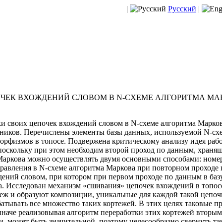
|
Русский
|
ЧЕК ВХОЖДЕНИЙ СЛОВОМ В N-СХЕМЕ АЛГОРИТМА МА
и своих цепочек вхождений словом в N-схеме алгоритма Марко
чников. Перечислены элементы базы данных, используемой N-сх
рфизмов в топосе. Подвержена критическому анализу идея рабо
поскольку при этом необходим второй проход по данным, хранящ
Маркова можно осуществлять двумя основными способами: номе
равления в N-схеме алгоритма Маркова при повторном проходе 
ений словом, при котором при первом проходе по данным в базу
ра. Исследован механизм «сшивания» цепочек вхождений в топосе
ж и образуют композиции, уникальные для каждой такой цепочк
атывать все множество таких кортежей. В этих целях таковые пр
и иначе реализовывая алгоритм переработки этих кортежей вторы
и, может быть значительной, поэтому целесообразно свернуть та