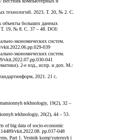
 // Вестник компьютерных и
технологий. 2023. Т. 20, № 2. C.
их объекты больших данных
 19, № 8. C. 37 – 48. DOI:
иально-экономических систем.
vkit.2022.06.pp.029-039
иально-экономических систем.
/vkit.2022.07.pp.030-041
атики). 2-е изд., испр. и доп. М.:
ндартинформ, 2021. 21 с.
rmatsionnyh tekhnologiy, 19(2), 32 –
ionnyh tekhnologiy, 20(2), 44 – 53.
s of big data of socio-economic
0.14489/vkit.2022.08. pp.037-048
ems. Part 1. Vestnik komp'yuternyh i