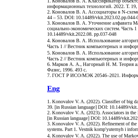
1. Коновалов В. А. Классификатор объект
информационных технологий. 2022. Т. 19, №
2. Коновалов В. А. Ассоциаторы в N-схем
44 – 53. DOI: 10.14489/vkit.2023.02.pp.044-
3. Коновалов В. А. Уточнение алфавита 
социально-экономических систем. Часть 1 
10.14489/vkit.2022.08. pp.037-048
4. Коновалов В. А. Использование алгори
Часть 1 // Вестник компьютерных и информа
5. Коновалов В. А. Использование алгори
Часть 2 // Вестник компьютерных и информа
6. Марков А. А., Нагорный Н. М. Теория алг
Фазис, 1996. 493 с.
7. ГОСТ Р ИСО/МЭК 20546–2021. Информац
Eng
1. Konovalov V. A. (2022). Сlassifier of big d
39. [in Russian language] DOI: 10.14489/vki
2. Konovalov V. A. (2023). Associators in the
[in Russian language] DOI: 10.14489/vkit.20
3. Konovalov V. A. (2022). Refinement of the
systems. Part 1. Vestnik komp'yuternyh i info
4. Konovalov V. A. (2022). The use of Markov 