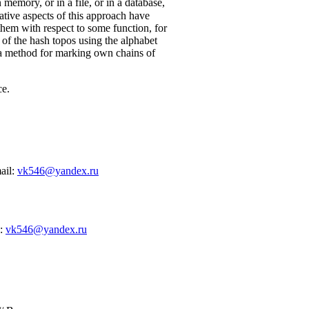
n memory, or in a file, or in a database,
ative aspects of this approach have
 them with respect to some function, for
s of the hash topos using the alphabet
 a method for marking own chains of
ce.
ail:
vk546@yandex.ru
l:
vk546@yandex.ru