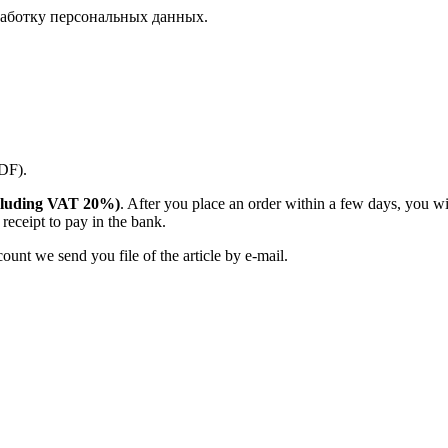
аботку персональных данных.
PDF).
(including VAT 20%)
. After you place an order within a few days, you w
receipt to pay in the bank.
unt we send you file of the article by e-mail.