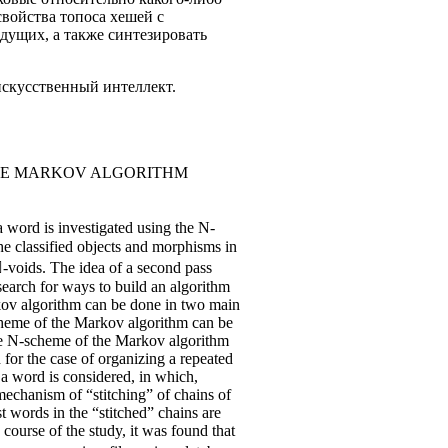
войства топоса хешей с
дущих, а также синтезировать
искусственный интеллект.
THE MARKOV ALGORITHM
a word is investigated using the N-
e classified objects and morphisms in
 -voids. The idea of a second pass
e search for ways to build an algorithm
rkov algorithm can be done in two main
cheme of the Markov algorithm can be
the N-scheme of the Markov algorithm
for the case of organizing a repeated
 a word is considered, in which,
 mechanism of “stitching” of chains of
st words in the “stitched” chains are
course of the study, it was found that