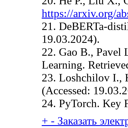
20. He P., Liu X.,
https://arxiv.org/
21. DeBERTa-disti
19.03.2024).
22. Gao B., Pavel 
Learning. Retriev
23. Loshchilov I.,
(Accessed: 19.03.2
24. PyTorch. Key F
+
-
Заказать электр