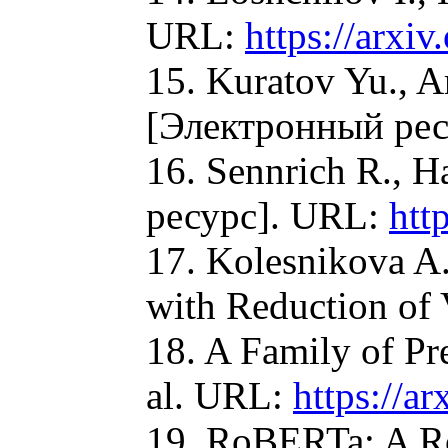
URL:
https://arxi
15. Kuratov Yu., A
[Электронный ре
16. Sennrich R., 
ресурс]. URL:
htt
17. Kolesnikova A
with Reduction of
18. A Family of Pr
al. URL:
https://a
19. RoBERTa: A Ro