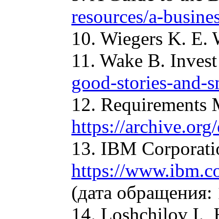
resources/a-busine
10. Wiegers K. E. 
11. Wake B. Inves
good-stories-and-s
12. Requirements 
https://archive.or
13. IBM Corporati
https://www.ibm.c
(дата обращения: 
14. Loshchilov I.,