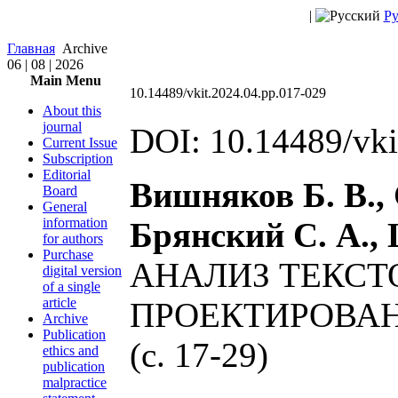
|
Ру
Главная
Archive
06 | 08 | 2026
Main Menu
10.14489/vkit.2024.04.pp.017-029
About this
journal
DOI: 10.14489/vki
Current Issue
Subscription
Editorial
Вишняков Б. В., 
Board
General
information
Брянский С. А., 
for authors
Purchase
АНАЛИЗ ТЕКСТ
digital version
of a single
article
ПРОЕКТИРОВА
Archive
Publication
(c. 17-29)
ethics and
publication
malpractice