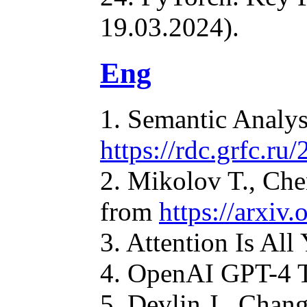
19.03.2024).
Eng
1. Semantic Analys
https://rdc.grfc.ru
2. Mikolov T., Che
from
https://arxiv
3. Attention Is Al
4. OpenAI GPT-4 T
5. Devlin J., Chan