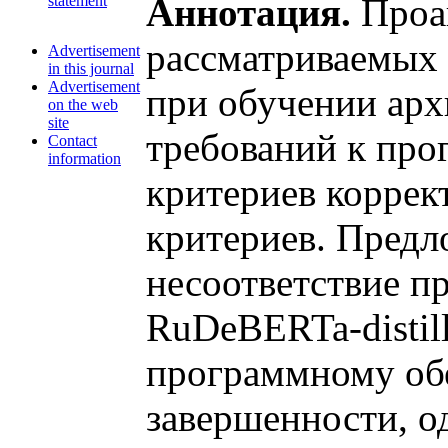
Аннотация.
Проан
statement
рассматриваемых 
Advertisement
in this journal
Advertisement
при обучении арх
on the web
site
требований к про
Contact
information
критериев коррек
критериев. Предл
несоответствие п
RuDeBERTa-distil
программному об
завершенности, о