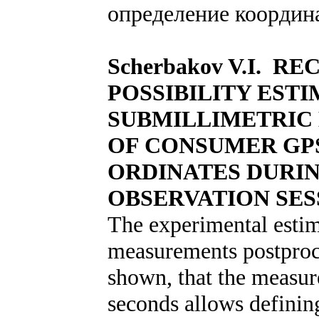
определение координа
Scherbakov V.I. R
POSSIBILITY ESTI
SUBMILLIMETRIC 
OF CONSUMER GP
ORDINATES DURI
OBSERVATION SES
The experimental estim
measurements postproces
shown, that the measur
seconds allows defining