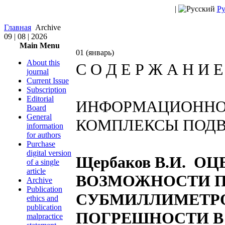
|
Ру
Главная
Archive
09 | 08 | 2026
Main Menu
01 (январь)
About this
С О Д Е Р Ж А Н И
journal
Current Issue
Subscription
Editorial
ИНФОРМАЦИОННО
Board
General
КОМПЛЕКСЫ ПОД
information
for authors
Purchase
digital version
Щербаков В.И. О
of a single
article
ВОЗМОЖНОСТИ 
Archive
Publication
СУБМИЛЛИМЕТР
ethics and
publication
ПОГРЕШНОСТИ В
malpractice