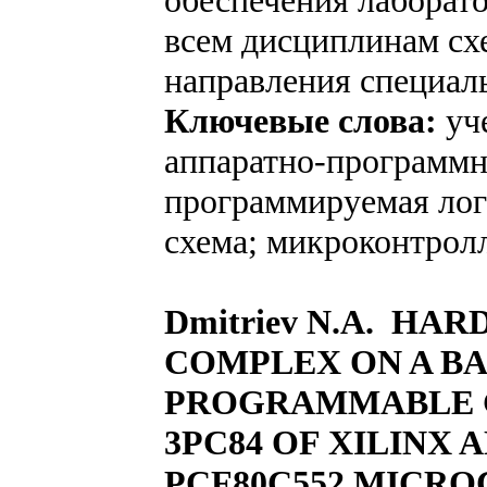
обеспечения лаборат
всем дисциплинам сх
направления специаль
Ключевые слова:
уч
аппаратно-программн
программируемая лог
схема; микроконтрол
Dmitriev N.A. H
COMPLEX ON A BAS
PROGRAMMABLE G
3PC84 OF XILINX 
PCF80С552 MICR