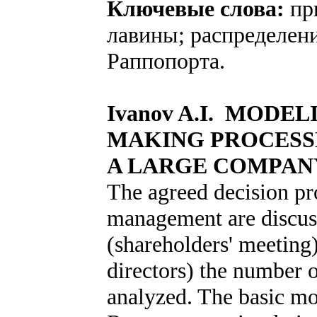
Ключевые слова:
пр
лавины; распределен
Раппопорта.
Ivanov A.I. MODEL
MAKING PROCESS
A LARGE COMPAN
The agreed decision p
management are discus
(shareholders' meeting
directors) the number o
analyzed. The basic m