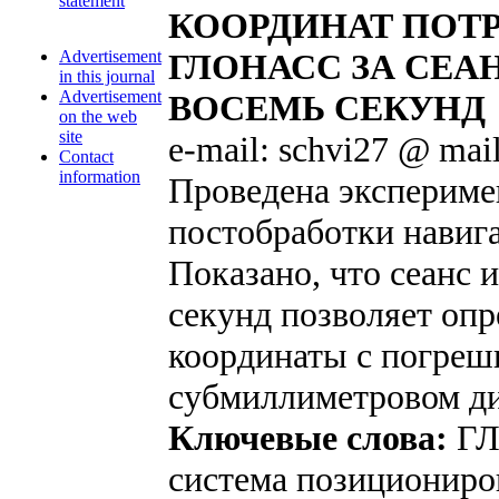
statement
КООРДИНАТ ПОТР
Advertisement
ГЛОНАСС ЗА СЕА
in this journal
Advertisement
ВОСЕМЬ СЕКУНД
on the web
site
e-mail: schvi27 @ mail
Contact
information
Проведена экспериме
постобработки навиг
Показано, что сеанс 
секунд позволяет оп
координаты с погреш
субмиллиметровом ди
Ключевые слова:
ГЛ
система позициониро