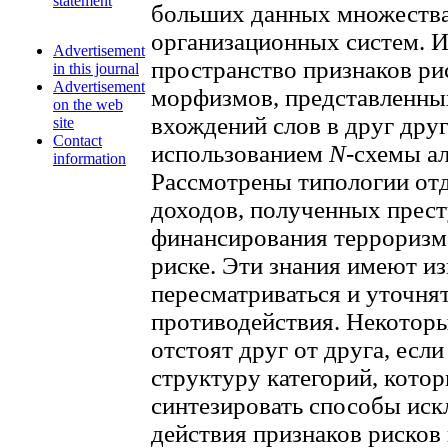
statement
больших данных множества
организационных систем. И
Advertisement
пространство признаков рис
in this journal
Advertisement
морфизмов, представленны
on the web
вхождений слов в друг друг
site
Contact
использованием
N
-схемы а
information
Рассмотрены типологии от
доходов, полученных прест
финансирования терроризма
риске. Эти знания имеют 
пересматриваться и уточнят
противодействия. Некоторы
отстоят друг от друга, если
структуру категорий, кото
синтезировать способы иск
действия признаков рисков