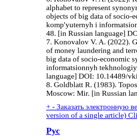
alphabet to represent syno
objects of big data of socio-
komp'yuternyh i informatsion
48. [in Russian language] D
7. Konovalov V. A. (2022). 
of money laundering and terr
big data of socio-economic s
informatsionnyh tekhnologiy,
language] DOI: 10.14489/vk
8. Goldblatt R. (1983). Topos
Moscow: Mir. [in Russian la
+
-
Заказать электронную ве
version of a single article)
Cl
Рус