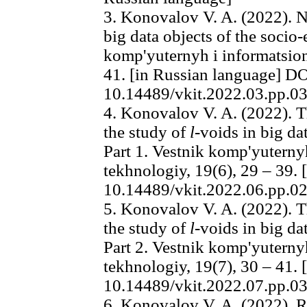
3. Konovalov V. A. (2022). Nu
big data objects of the socio
komp'yuternyh i informatsion
41. [in Russian language] D
10.14489/vkit.2022.03.pp.0
4. Konovalov V. A. (2022). T
the study of
l
-voids in big d
Part 1. Vestnik komp'yuterny
tekhnologiy, 19(6), 29 – 39.
10.14489/vkit.2022.06.pp.0
5. Konovalov V. A. (2022). T
the study of
l
-voids in big d
Part 2. Vestnik komp'yuterny
tekhnologiy, 19(7), 30 – 41.
10.14489/vkit.2022.07.pp.0
6. Konovalov V. A. (2022). 