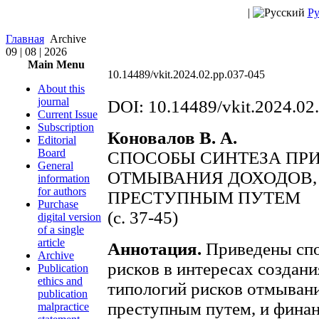
|
Ру
Главная
Archive
09 | 08 | 2026
Main Menu
10.14489/vkit.2024.02.рр.037-045
About this
journal
DOI: 10.14489/vkit.2024.02
Current Issue
Subscription
Коновалов В. А.
Editorial
Board
СПОСОБЫ СИНТЕЗА ПР
General
ОТМЫВАНИЯ ДОХОДОВ,
information
for authors
ПРЕСТУПНЫМ ПУТЕМ
Purchase
(с. 37-45)
digital version
of a single
article
Аннотация.
Приведены спо
Archive
рисков в интересах создан
Publication
ethics and
типологий рисков отмыван
publication
преступным путем, и финан
malpractice