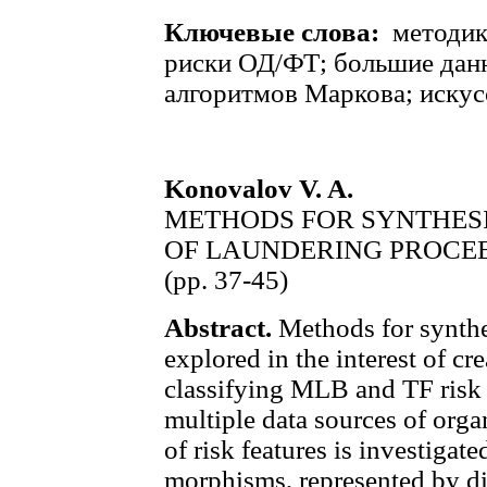
Ключевые слова:
методик
риски ОД/ФТ; большие данн
алгоритмов Маркова; искус
Konovalov V. A.
METHODS FOR SYNTHESIZ
OF LAUNDERING PROCE
(рр. 37-45)
Abstract.
Methods for synthes
explored in the interest of c
classifying MLB and TF risk 
multiple data sources of org
of risk features is investigat
morphisms, represented by d