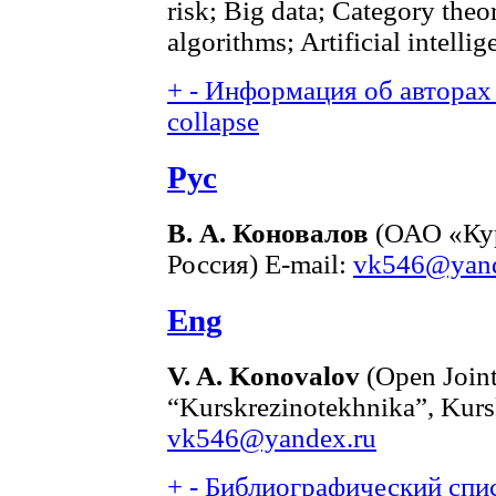
risk; Big data; Category the
algorithms; Artificial intellig
+
-
Информация об авторах 
collapse
Рус
В. А. Коновалов
(ОАО «Кур
Россия) E-mail:
vk546@yand
Eng
V. A. Konovalov
(Open Join
“Kurskrezinotekhnika”, Kurs
vk546@yandex.ru
+
-
Библиографический спис