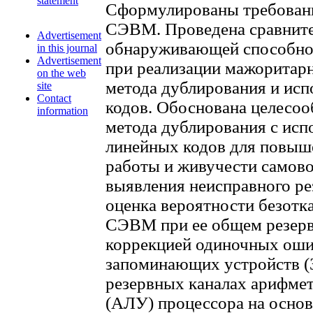
statement
Сформулированы требовани
СЭВМ. Проведена сравните
Advertisement
обнаруживающей способнос
in this journal
Advertisement
при реализации мажоритарн
on the web
метода дублирования и ис
site
Contact
кодов. Обоснована целесоо
information
метода дублирования с исп
линейных кодов для повыш
работы и живучести самов
выявления неисправного ре
оценка вероятности безотк
СЭВМ при ее общем резерв
коррекцией одиночных оши
запоминающих устройств (
резервных каналах арифмет
(АЛУ) процессора на основе