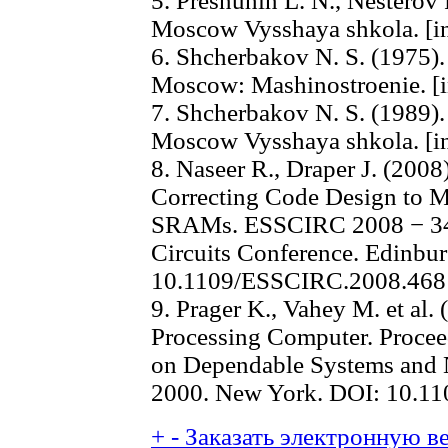
5. Presnuhin L. N., Nesterov 
Moscow Vysshaya shkola. [in
6. Shcherbakov N. S. (1975). 
Moscow: Mashinostroenie. [i
7. Shcherbakov N. S. (1989). R
Moscow Vysshaya shkola. [in
8. Naseer R., Draper J. (2008
Correcting Code Design to Mi
SRAMs. ESSCIRC 2008 − 34t
Circuits Conference. Edinbu
10.1109/ESSCIRC.2008.46
9. Prager K., Vahey M. et al. 
Processing Computer. Procee
on Dependable Systems and 
2000. New York. DOI: 10.1
+
-
Заказать электронную ве