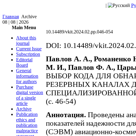
|
Ру
Главная
Archive
08 | 08 | 2026
Main Menu
10.14489/vkit.2024.02.рр.046-054
About this
journal
DOI: 10.14489/vkit.2024.02
Current Issue
Subscription
Павлов А. А., Романенко Ю
Editorial
Board
М. И., Павлов Ф. А., Царь
General
ВЫБОР КОДА ДЛЯ ОБН
information
for authors
РЕЗЕРВНЫХ КАНАЛАХ 
Purchase
СПЕЦИАЛИЗИРОВАННО
digital version
of a single
(с. 46-54)
article
Archive
Аннотация.
Проведены ана
Publication
ethics and
показателей надежности д
publication
(СЭВМ) авиационно-космич
malpractice