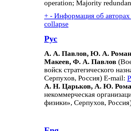
operation; Majority redunda
+
-
Информация об авторах 
collapse
Рус
А. А. Павлов, Ю. А. Роман
Макеев, Ф. А. Павлов
(Вое
войск стратегического наз
Серпухов, Россия) E-mail:
P
А. Н. Царьков, А. Ю. Ром
некоммерческая организац
физики», Серпухов, Россия
Eng