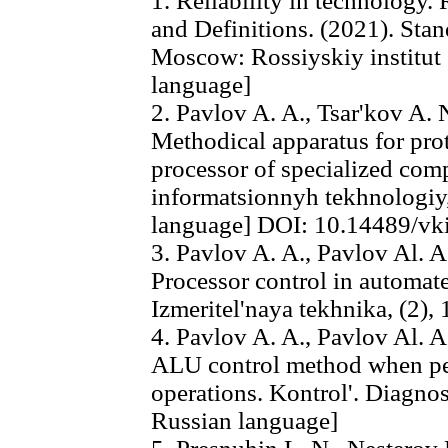
1. Reliability in technology. 
and Definitions. (2021). St
Moscow: Rossiyskiy institut s
language]
2. Pavlov A. A., Tsar'kov A. N.
Methodical apparatus for prot
processor of specialized com
informatsionnyh tekhnologiy, 
language] DOI: 10.14489/vk
3. Pavlov A. A., Pavlov Al. A.
Processor control in automa
Izmeritel'naya tekhnika, (2),
4. Pavlov A. A., Pavlov Al. A.
ALU control method when per
operations. Kontrol'. Diagnos
Russian language]