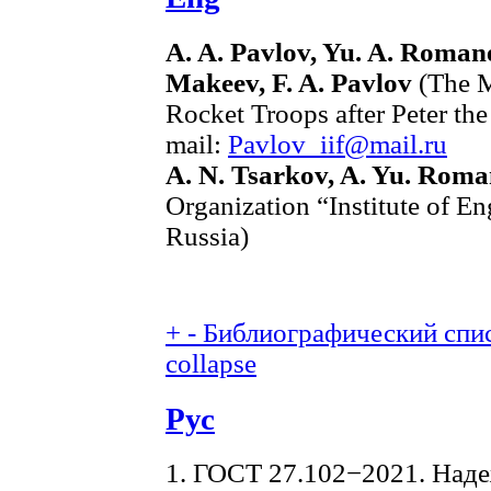
A. A. Pavlov, Yu. A. Romane
Makeev, F. A. Pavlov
(The M
Rocket Troops after Peter the
mail:
Pavlov_iif@mail.ru
A. N. Tsarkov, A. Yu. Rom
Organization “Institute of E
Russia)
+
-
Библиографический спис
collapse
Рус
1. ГОСТ 27.102−2021. Наде