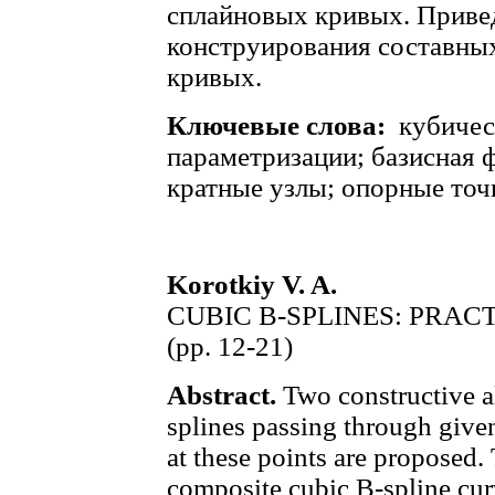
сплайновых кривых. Приве
конструирования составны
кривых.
Ключевые слова:
кубичес
параметризации; базисная 
кратные узлы; опорные точ
Korotkiy V. A.
CUBIC B-SPLINES: PRAC
(рр. 12-21)
Abstract.
Two constructive a
splines passing through given
at these points are proposed. 
composite cubic B-spline cur