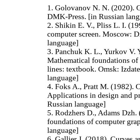
1. Golovanov N. N. (2020).
DMK-Press. [in Russian lang
2. Shikin E. V., Pliss L. I. (
computer screen. Moscow: Di
language]
3. Panchuk K. L., Yurkov V. 
Mathematical foundations of
lines: textbook. Omsk: Izda
language]
4. Foks A., Pratt M. (1982).
Applications in design and p
Russian language]
5. Rodzhers D., Adams Dzh. 
foundations of computer gra
language]
6. Gallier J. (2018). Curves 