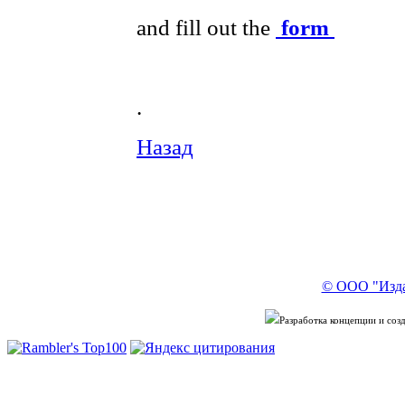
and fill out the
form
.
Назад
© ООО "Изда
Разработка концепции и со