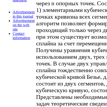
statement
через n опорных точек. Сос
1) элементарными кубичес
Advertisement
точках кривизна всех сегм
in this journal
Advertisement
алгоритм позволяет формир
on the web
проходящий только через дв
site
Contact
при этом существует возм
information
сплайна за счет перемещен
Получены уравнения кубиче
использованием двух, трех
точек. В случае двух упра
сплайна тождественно совп
кубической кривой Безье, 
состоит из двух сегментов,
кубическую кривую, состоя
Представлены необходимые
задач теоретические сведен