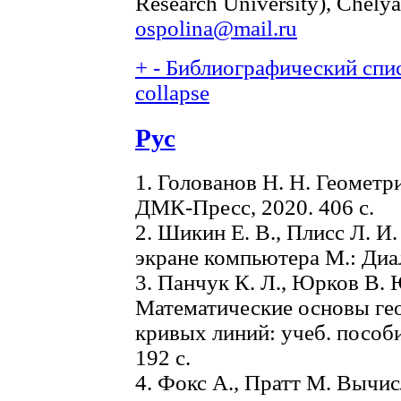
Research University), Chelya
ospolina@mail.ru
+
-
Библиографический спис
collapse
Рус
1. Голованов Н. Н. Геомет
ДМК-Пресс, 2020. 406 с.
2. Шикин Е. В., Плисс Л. И
экране компьютера М.: Диа
3. Панчук К. Л., Юрков В. 
Математические основы ге
кривых линий: учеб. пособ
192 с.
4. Фокс А., Пратт М. Вычис