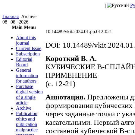
|
Ру
Главная
Archive
08 | 08 | 2026
Main Menu
10.14489/vkit.2024.01.рр.012-021
About this
journal
DOI: 10.14489/vkit.2024.01
Current Issue
Subscription
Короткий В. А.
Editorial
Board
КУБИЧЕСКИЕ В-СПЛАЙН
General
ПРИМЕНЕНИЕ
information
for authors
(с. 12-21)
Purchase
digital version
Аннотация.
Предложены дв
of a single
article
формирования кубических 
Archive
через заданные точки с ука
Publication
ethics and
касательными. Первый алго
publication
составной кубической В-с
malpractice