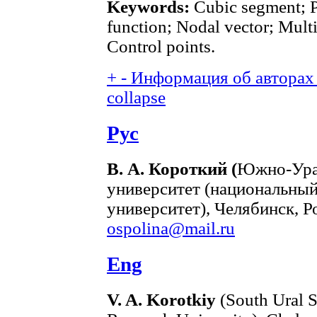
Keywords:
Cubic segment; Pa
function; Nodal vector; Mult
Control points.
+
-
Информация об авторах 
collapse
Рус
В. А. Короткий (
Южно-Ура
университет (национальный
университет), Челябинск, Ро
ospolina@mail.ru
Eng
V. A. Korotkiy
(South Ural S