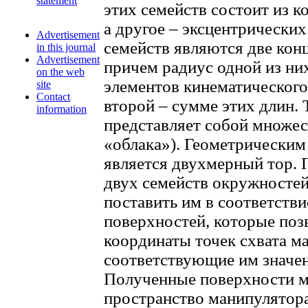
statement
этих семейств состоит из 
а другое – эксцентрических
Advertisement
семейств являются две кон
in this journal
Advertisement
причем радиус одной из ни
on the web
элементов кинематического
site
Contact
второй – сумме этих длин. 
information
представляет собой множес
«облака»). Геометрическим
является двухмерный тор.
двух семейств окружностей
поставить им в соответств
поверхностей, которые поз
координаты точек схвата ма
соответствующие им значе
Полученные поверхности м
пространство манипулятор