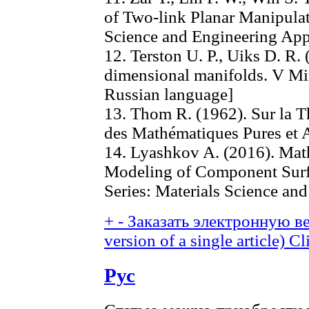
of Two-link Planar Manipulato
Science and Engineering Appl
12. Terston U. P., Uiks D. R.
dimensional manifolds. V Mire
Russian language]
13. Thom R. (1962). Sur la T
des Mathématiques Pures et A
14. Lyashkov A. (2016). Ma
Modeling of Component Surf
Series: Materials Science an
+
-
Заказать электронную ве
version of a single article)
Cl
Рус