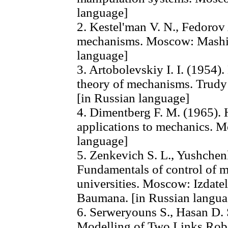
language]
2. Kestel'man V. N., Fedorov 
mechanisms. Moscow: Mashin
language]
3. Artobolevskiy I. I. (1954)
theory of mechanisms. Trudy p
[in Russian language]
4. Dimentberg F. M. (1965). H
applications to mechanics. 
language]
5. Zenkevich S. L., Yushchen
Fundamentals of control of m
universities. Moscow: Izdate
Baumana. [in Russian langua
6. Serweryouns S., Hasan D.
Modelling of Two Links Robo