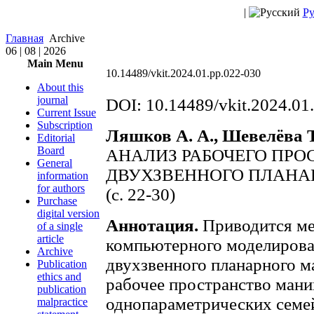
|
Ру
Главная
Archive
06 | 08 | 2026
Main Menu
10.14489/vkit.2024.01.рр.022-030
About this
journal
DOI: 10.14489/vkit.2024.01
Current Issue
Subscription
Ляшков А. А., Шевелёва Т
Editorial
Board
АНАЛИЗ РАБОЧЕГО ПРО
General
ДВУХЗВЕННОГО ПЛАНА
information
for authors
(с. 22-30)
Purchase
digital version
Аннотация.
Приводится ме
of a single
article
компьютерного моделирова
Archive
двухзвенного планарного м
Publication
ethics and
рабочее пространство мани
publication
однопараметрических семе
malpractice