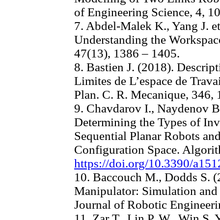
of Engineering Science, 4, 1
7. Abdel-Malek K., Yang J. et
Understanding the Workspac
47(13), 1386 ‒ 1405.
8. Bastien J. (2018). Descri
Limites de L’espace de Trava
Plan. C. R. Mecanique, 346, 
9. Chavdarov I., Naydenov B.
Determining the Types of Inv
Sequential Planar Robots and
Configuration Space. Algorit
https://doi.org/10.3390/a15
10. Baccouch M., Dodds S. 
Manipulator: Simulation and 
Journal of Robotic Engineeri
11. Zar T., Lin P. W., Win S.