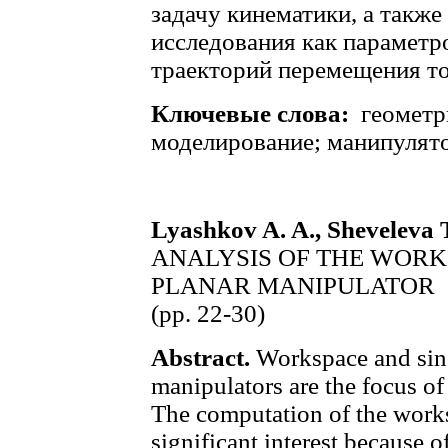
задачу кинематики, а такж
исследования как параметро
траекторий перемещения то
Ключевые слова:
геометр
моделирование; манипулято
Lyashkov A. A., Sheveleva T
ANALYSIS OF THE WORK
PLANAR MANIPULATOR
(рр. 22-30)
Abstract.
Workspace and singu
manipulators are the focus of
The computation of the works
significant interest because 