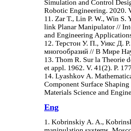
Simulation and Control Design
Robotic Engineering. 2020. V
11. Zar T., Lin P. W., Win S.
link Planar Manipulator // In
and Engineering Applications
12. Терстон У. П., Уикс Д.
многообразий // В Мире Нау
13. Thom R. Sur la Theorie de
et appl. 1962. V. 41(2). Р. 1
14. Lyashkov A. Mathematic
Component Surface Shaping /
Materials Science and Engine
Eng
1. Kobrinskiy A. A., Kobrins
manipulation systems. Mosco