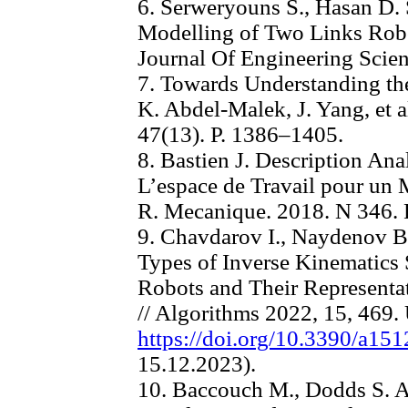
6. Serweryouns S., Hasan D.
Modelling of Two Links Robo
Journal Of Engineering Scien
7. Towards Understanding t
K. Abdel-Malek, J. Yang, et a
47(13). P. 1386‒1405.
8. Bastien J. Description An
L’espace de Travail pour un M
R. Mecanique. 2018. N 346. 
9. Chavdarov I., Naydenov B
Types of Inverse Kinematics 
Robots and Their Representat
// Algorithms 2022, 15, 469.
https://doi.org/10.3390/a15
15.12.2023).
10. Baccouch M., Dodds S. 