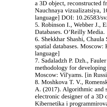
a 3D object, reconstructed f
Nauchnaya vizualizatsiya, 10
language] DOI: 10.26583/sv
5. Robinson I., Webber J., 
Databases. O’Reilly Media.
6. Shekkhar Shashi, Chaula
spatial databases. Moscow
language]
7. Sadaladzh P. Dzh., Faul
methodology for developing 
Moscow: Vil'yams. [in Russ
8. Moshkova T. V., Romenski
A. (2017). Algorithmic and 
electronic designer of a 3D 
Kibernetika i programmirova