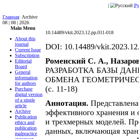
|
Ру
Главная
Archive
08 | 08 | 2026
Main Menu
10.14489/vkit.2023.12.рр.011-018
About this
journal
DOI: 10.14489/vkit.2023.12
Current Issue
Subscription
Роменский С. А., Назаров
Editorial
Board
РАЗРАБОТКА БАЗЫ ДА
General
information
ОБМЕНА ГЕОМЕТРИЧЕ
for authors
(с. 11-18)
Purchase
digital version
of a single
Аннотация.
Представлена 
article
эффективного хранения и 
Archive
Publication
и трехмерных моделей. Пр
ethics and
publication
данных, включающая хран
malpractice