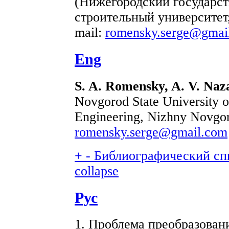
(Нижегородский государст
строительный университет
mail:
romensky.serge@gmai
Eng
S. A. Romensky, A. V. Naza
Novgorod State University o
Engineering, Nizhny Novgor
romensky.serge@gmail.com
+
-
Библиографический спи
collapse
Рус
1. Проблема преобразован