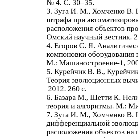
№ 4. С. 30–35.
3. Зуга И. М., Хомченко В.
штрафа при автоматизиров
расположения объектов про
Омский научный вестник. 20
4. Егоров С. Я. Аналитиче
компоновки оборудования 
М.: Машиностроение-1, 2007
5. Курейчик В. В., Курейчик
Теория эволюционных выч
2012. 260 с.
6. Базара М., Шетти К. Не
теория и алгоритмы. М.: Ми
7. Зуга И. М., Хомченко В
дифференциальной эволюци
расположения объектов на 