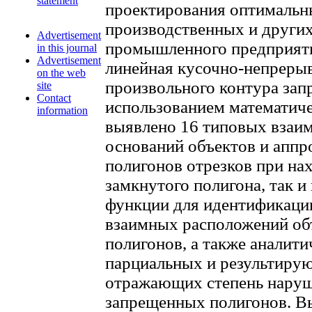
statement
проектирования оптимальн
производственных и других
Advertisement
промышленного предприяти
in this journal
Advertisement
линейная кусочно-непреры
on the web
произвольного контура зап
site
Contact
использованием математиче
information
выявлено 16 типовых взаи
оснований объектов и апп
полигонов отрезков при на
замкнутого полигона, так и
функции для идентификаци
взаимных расположений об
полигонов, а также аналит
парциальных и результиру
отражающих степень наруш
запрещенных полигонов. В