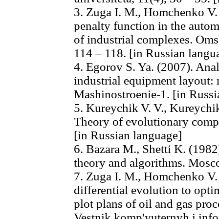
3. Zuga I. M., Homchenko V. 
penalty function in the auto
of industrial complexes. Oms
114 – 118. [in Russian langu
4. Egorov S. Ya. (2007). Ana
industrial equipment layout
Mashinostroenie-1. [in Russi
5. Kureychik V. V., Kureychik
Theory of evolutionary com
[in Russian language]
6. Bazara M., Shetti K. (198
theory and algorithms. Mosco
7. Zuga I. M., Homchenko V.
differential evolution to opti
plot plans of oil and gas pro
Vestnik komp'yuternyh i info