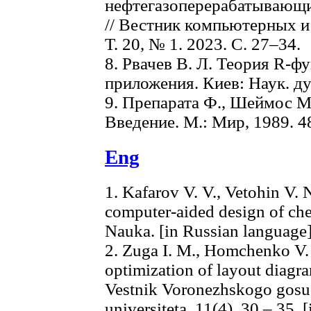
нефтегазоперерабатывающи
// Вестник компьютерных 
Т. 20, № 1. 2023. С. 27–34.
8. Рвачев В. Л. Теория R-ф
приложения. Киев: Наук. ду
9. Препарата Ф., Шеймос М
Введение. М.: Мир, 1989. 48
Eng
1. Kafarov V. V., Vetohin V.
computer-aided design of ch
Nauka. [in Russian language
2. Zuga I. M., Homchenko V. 
optimization of layout diagra
Vestnik Voronezhskogo gosu
universiteta, 11(4), 30 – 35.