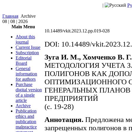
|
Ру
Главная
Archive
08 | 08 | 2026
Main Menu
10.14489/vkit.2023.12.рр.019-028
About this
journal
DOI: 10.14489/vkit.2023.12
Current Issue
Subscription
Зуга И. М., Хомченко В. Г.
Editorial
Board
МЕТОДОЛОГИЯ УЧЕТА 
General
ПОЛИГОНОВ КАК ДОПО
information
for authors
ОПТИМИЗАЦИОННОГО С
Purchase
ГЕНЕРАЛЬНЫХ ПЛАНО
digital version
of a single
ПРЕДПРИЯТИЙ
article
(с. 19-28)
Archive
Publication
ethics and
Аннотация.
Предложена ме
publication
запрещенных полигонов в п
malpractice