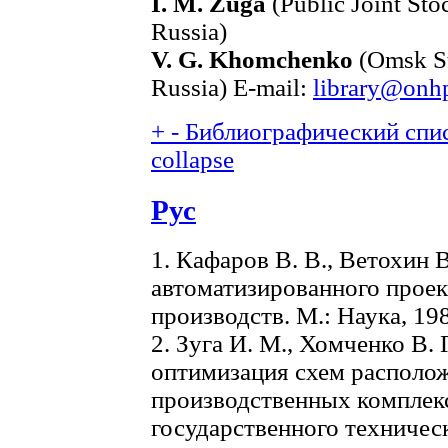
I. M. Zuga
(Public Joint S
Russia)
V. G. Khomchenko
(Omsk St
Russia) E-mail:
library@onh
+
-
Библиографический спис
collapse
Рус
1. Кафаров В. В., Ветохин 
автоматизированного прое
производств. М.: Наука, 198
2. Зуга И. М., Хомченко В.
оптимизация схем располо
производственных комплекс
государственного техническ