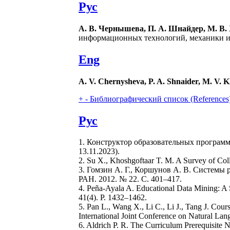
Рус
А. В. Чернышева, П. А. Шнайдер, М. В. 
информационных технологий, механики и о
Eng
A. V. Chernysheva, P. A. Shnaider, M. V. K
+
-
Библиографический список (References
Рус
1. Конструктор образовательных програм
13.11.2023).
2. Su X., Khoshgoftaar T. M. A Survey of Colla
3. Гомзин А. Г., Коршунов А. В. Системы
РАН. 2012. № 22. С. 401–417.
4. Peña-Ayala A. Educational Data Mining: A 
41(4). P. 1432–1462.
5. Pan L., Wang X., Li C., Li J., Tang J. Co
International Joint Conference on Natural Lan
6. Aldrich P. R. The Curriculum Prerequisite