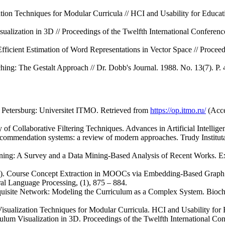
zation Techniques for Modular Curricula // HCI and Usability for Educa
ualization in 3D // Proceedings of the Twelfth International Confere
Efficient Estimation of Word Representations in Vector Space // Proce
ching: The Gestalt Approach // Dr. Dobb's Journal. 1988. No. 13(7). P.
t Petersburg: Universitet ITMO. Retrieved from
https://op.itmo.ru/
(Acce
f Collaborative Filtering Techniques. Advances in Artificial Intelligen
commendation systems: a review of modern approaches. Trudy Institu
ning: A Survey and a Data Mining-Based Analysis of Recent Works. Ex
017). Course Concept Extraction in MOOCs via Embedding-Based Graph 
ral Language Processing, (1), 875 – 884.
equisite Network: Modeling the Curriculum as a Complex System. Bioc
 Visualization Techniques for Modular Curricula. HCI and Usability fo
ulum Visualization in 3D. Proceedings of the Twelfth International C