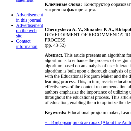
statement
Ключевые слова:
Конструктор образоват
матричная факторизация.
Advertisement
in this journal
Advertisement
Chernysheva A. V., Shnaider P. A., Khlopot
on the web
DEVELOPMENT OF RECOMMENDATION 
site
PROCESS
Contact
(рр. 43-52)
information
Abstract.
This article presents an algorithm f
algorithm is to enhance the process of designin
algorithm based on an analysis of user intera
algorithm is built upon a thorough analysis of 
with the Educational Program Maker and the disc
learning process. This, in turn, assists educat
effectiveness of the content recommendation a
authors emphasize the importance of utilizing 
throughout the educational process. This articl
of education, enabling them to optimize the d
Keywords:
Educational program maker; Learni
+
-
Информация об авторах (About the Auth