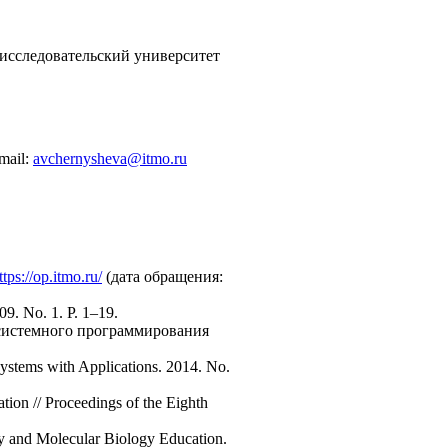
исследовательский университет
mail:
avchernysheva@itmo.ru
ttps://op.itmo.ru/
(дата обращения:
09. No. 1. P. 1–19.
 системного программирования
ystems with Applications. 2014. No.
ion // Proceedings of the Eighth
ry and Molecular Biology Education.