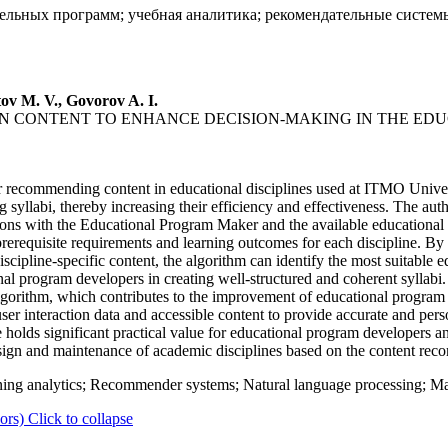
ельных программ; учебная аналитика; рекомендательные системы
ov M. V., Govorov A. I.
CONTENT TO ENHANCE DECISION-MAKING IN THE EDUC
or recommending content in educational disciplines used at ITMO Univer
g syllabi, thereby increasing their efficiency and effectiveness. The au
ctions with the Educational Program Maker and the available educationa
prerequisite requirements and learning outcomes for each discipline. By 
ipline-specific content, the algorithm can identify the most suitable ed
ional program developers in creating well-structured and coherent syllabi
lgorithm, which contributes to the improvement of educational progra
user interaction data and accessible content to provide accurate and pe
e holds significant practical value for educational program developers an
esign and maintenance of academic disciplines based on the content re
ng analytics; Recommender systems; Natural language processing; Matr
ors)
Click to collapse