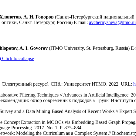
Хлопотов, А. И. Говоров
(Санкт-Петербургский национальный 
птики, Санкт-Петербург, Россия) E-mail:
avchernysheva@itmo.ru
hlopotov, A. I. Govorov
(ITMO University, St. Petersburg, Russia) E-
)
Click to collapse
м [Электронный ресурс]. СПб.: Университет ИТМО, 2022. URL:
h
borative Filtering Techniques // Advances in Artificial Intelligence. 20
 рекомендаций: обзор современных подходов // Труды Института
Survey and a Data Mining-Based Analysis of Recent Works // Expert S
urse Concept Extraction in MOOCs via Embedding-Based Graph Propagat
guage Processing. 2017. No. 1. P. 875–884.
 Network: Modeling the Curriculum as a Complex System // Biochemist