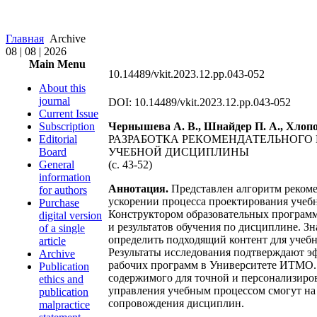
Главная
Archive
08 | 08 | 2026
Main Menu
10.14489/vkit.2023.12.рр.043-052
About this
journal
DOI: 10.14489/vkit.2023.12.рр.043-052
Current Issue
Subscription
Чернышева А. В., Шнайдер П. А., Хлопот
Editorial
РАЗРАБОТКА РЕКОМЕНДАТЕЛЬНОГО
Board
УЧЕБНОЙ ДИСЦИПЛИНЫ
General
(с. 43-52)
information
Аннотация.
Представлен алгоритм рекоме
for authors
ускорении процесса проектирования учебн
Purchase
Конструктором образовательных программ
digital version
и результатов обучения по дисциплине. 
of a single
определить подходящий контент для учебн
article
Результаты исследования подтверждают э
Archive
рабочих программ в Университете ИТМО. 
Publication
содержимого для точной и персонализиров
ethics and
управления учебным процессом смогут на
publication
сопровождения дисциплин.
malpractice