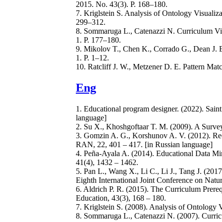
2015. No. 43(3). P. 168–180.
7. Kriglstein S. Analysis of Ontology Visuali
299–312.
8. Sommaruga L., Catenazzi N. Curriculum Vis
1. P. 177–180.
9. Mikolov T., Chen K., Corrado G., Dean J. 
1. P. 1–12.
10. Ratcliff J. W., Metzener D. E. Pattern Mat
Eng
1. Educational program designer. (2022). Sain
language]
2. Su X., Khoshgoftaar T. M. (2009). A Survey o
3. Gomzin A. G., Korshunov A. V. (2012). Re
RAN, 22, 401 – 417. [in Russian language]
4. Peña-Ayala A. (2014). Educational Data Mi
41(4), 1432 – 1462.
5. Pan L., Wang X., Li C., Li J., Tang J. (2
Eighth International Joint Conference on Natu
6. Aldrich P. R. (2015). The Curriculum Prer
Education, 43(3), 168 – 180.
7. Kriglstein S. (2008). Analysis of Ontology
8. Sommaruga L., Catenazzi N. (2007). Curric