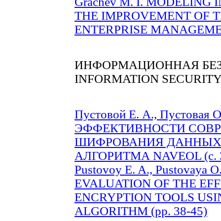
Grachev M. I. MODELING
THE IMPROVEMENT OF T
ENTERPRISE MANAGEMENT
ИНФОРМАЦИОННАЯ БЕ
INFORMATION SECURIT
Пустовой Е. А., Пустовая 
ЭФФЕКТИВНОСТИ СОВР
ШИФРОВАНИЯ ДАННЫХ
АЛГОРИТМА NAVEOL (c. 3
Pustovoy E. A., Pustovaya O.
EVALUATION OF THE EF
ENCRYPTION TOOLS USI
ALGORITHM (рр. 38-45)