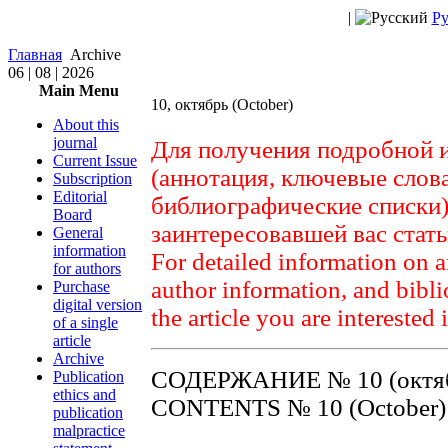
|
Ру
Главная
Archive
06 | 08 | 2026
Main Menu
10, октябрь (October)
About this
journal
Для получения подробной 
Current Issue
(аннотация, ключевые слов
Subscription
Editorial
библиографические списки)
Board
заинтересовавшей вас стат
General
information
For detailed information on a
for authors
author information, and biblio
Purchase
digital version
the article you are interested 
of a single
article
Archive
СОДЕРЖАНИЕ № 10 (октяб
Publication
ethics and
CONTENTS № 10 (October)
publication
malpractice