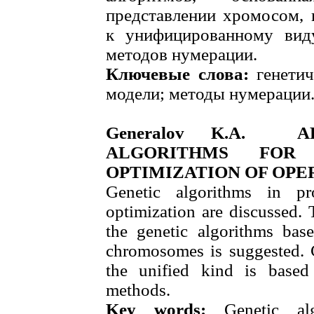
представлении хромосом, 
к унифицированному вид
методов нумерации.
Ключевые слова:
генетич
модели; методы нумерации
Generalov K.A. A
ALGORITHMS FOR
OPTIMIZATION OF OP
Genetic algorithms in p
optimization are discussed.
the genetic algorithms base
chromosomes is suggested. 
the unified kind is based
methods.
Key words:
Genetic al