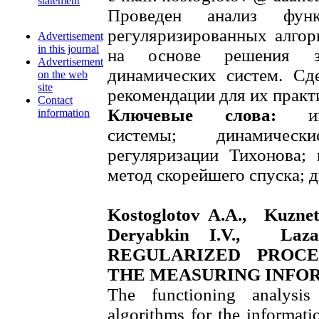
statement
Проведен анализ функ
регуляризированных алго
Advertisement
in this journal
на основе решения з
Advertisement
динамических систем. С
on the web
site
рекомендации для их практ
Contact
Ключевые слова:
инфо
information
системы; динамическ
регуляризации Тихонова;
метод скорейшего спуска; д
Kostoglotov A.A., Kuznet
Deryabkin I.V., Laz
REGULARIZED PROCE
THE MEASURING INFO
The functioning analysis 
algorithms for the informati