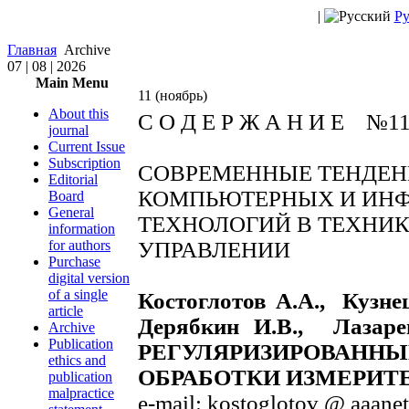
|
Ру
Главная
Archive
07 | 08 | 2026
Main Menu
11 (ноябрь)
About this
С О Д Е Р Ж А Н И Е №1
journal
Current Issue
Subscription
СОВРЕМЕННЫЕ ТЕНДЕН
Editorial
КОМПЬЮТЕРНЫХ И ИН
Board
General
ТЕХНОЛОГИЙ В ТЕХНИК
information
for authors
УПРАВЛЕНИИ
Purchase
digital version
of a single
Костоглотов А.А., Кузне
article
Дерябкин И.В., Лаза
Archive
Publication
РЕГУЛЯРИЗИРОВ
ethics and
ОБРАБОТКИ ИЗМЕРИТ
publication
malpractice
e-mail: kostoglotov @ aaanet