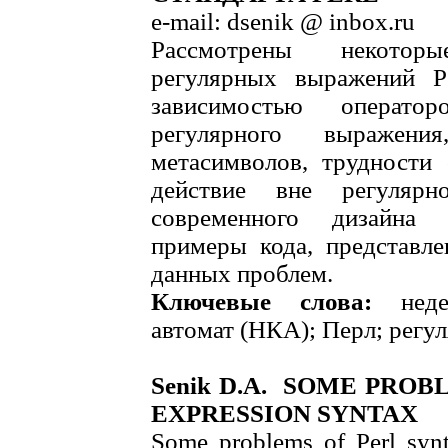
e-mail: dsenik @ inbox.ru
Рассмотрены некотор
регулярных выражений P
зависимостью операто
регулярного выражени
метасимволов, трудности
действие вне регулярн
современного дизайна 
примеры кода, представл
данных проблем.
Ключевые слова:
нед
автомат (НКА); Перл; регу
Senik D.A. SOME PRO
EXPRESSION SYNTAX
Some problems of Perl synt