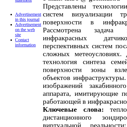
statement
Представлены технологи
систем визуализации т
Advertisement
in this journal
поверхности в инфракр
Advertisement
Рассмотрена задача 
on the web
site
инфракрасных датчи
Contact
перспективных систем пос
information
сложных метеоусловиях.
технология синтеза семе
поверхности зоны взл
объектов инфраструктуры.
изображений закабинного
аппарата, имитирующие п
работающей в инфракрасно
Ключевые слова:
теплов
дистанционного зондир
виртуальной реальности