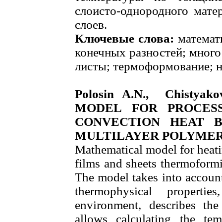
слоисто-однородного мате
слоев.
Ключевые слова:
математи
конечных разностей; мног
листы; термоформование; н
Polosin A.N., Chisty
MODEL FOR PROCESS
CONVECTION HEAT 
MULTILAYER POLYMER
Mathematical model for heati
films and sheets thermoform
The model takes into account
thermophysical properti
environment, describes th
allows calculating the tem