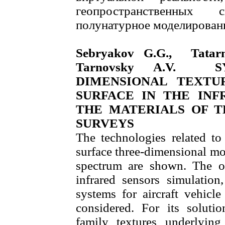
геопространственных
полунатурное моделирован
Sebryakov G.G., Tatarn
Tarnovsky A.V. S
DIMENSIONAL TEXTU
SURFACE IN THE INF
THE MATERIALS OF T
SURVEYS
The technologies related to
surface three-dimensional mod
spectrum are shown. The ob
infrared sensors simulatio
systems for aircraft vehicle
considered. For its soluti
family textures underlyin