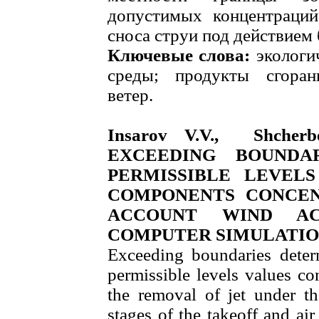
допустимых концентраци
сноса струи под действием 
Ключевые слова:
экологи
среды; продукты сгоран
ветер.
Insarov V.V., Shche
EXCEEDING BOUNDA
PERMISSIBLE LEVELS
COMPONENTS CONCEN
ACCOUNT WIND AC
COMPUTER SIMULATIO
Exceeding boundaries dete
permissible levels values co
the removal of jet under th
stages of the takeoff and ai