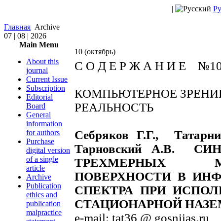
|
Ру
Главная
Archive
07 | 08 | 2026
Main Menu
10 (октябрь)
About this
С О Д Е Р Ж А Н И Е №1
journal
Current Issue
Subscription
КОМПЬЮТЕРНОЕ ЗРЕНИЕ
Editorial
РЕАЛЬНОСТЬ
Board
General
information
for authors
Себряков Г.Г., Татарн
Purchase
Тарновский А.В. СИ
digital version
of a single
ТРЕХМЕРНЫХ 
article
ПОВЕРХНОСТИ В ИНФ
Archive
Publication
СПЕКТРА ПРИ ИСПОЛ
ethics and
СТАЦИОНАРНОЙ НАЗ
publication
malpractice
e-mail: tat36 @ gosniias.ru