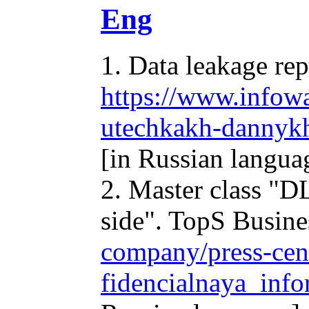
Eng
1. Data leakage rep
https://www.infowat
utechkakh-dannykh
[in Russian langua
2. Master class "D
side". TopS Busines
company/press-cen
fidencialnaya_inf