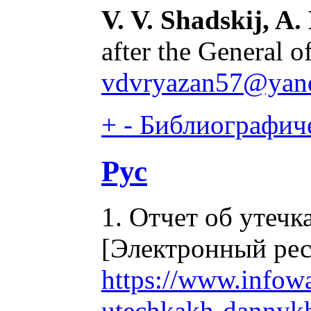
V. V. Shadskij, A.
after the General 
vdvryazan57@yan
+
-
Библиографиче
Рус
1. Отчет об утечк
[Электронный рес
https://www.infowat
utechkakh-dannykh