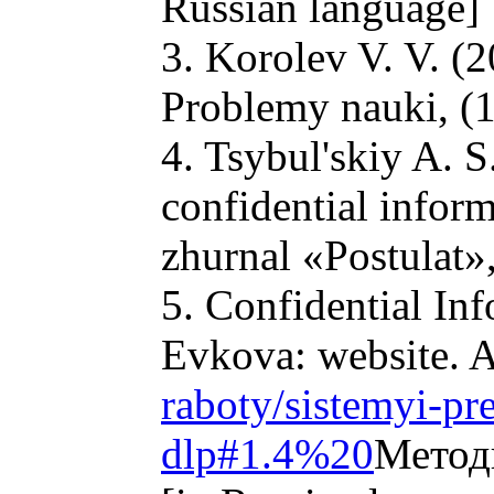
Russian language]
3. Korolev V. V. (
Problemy nauki, (1
4. Tsybul'skiy A. S
confidential infor
zhurnal «Postulat»,
5. Confidential In
Evkova: website. A
raboty/sistemyi-pr
dlp#1.4%20
Метод