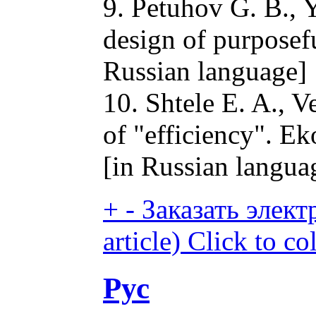
9. Petuhov G. B., 
design of purposef
Russian language]
10. Shtele E. A., 
of "efficiency". Ek
[in Russian langua
+
-
Заказать элект
article)
Click to co
Рус