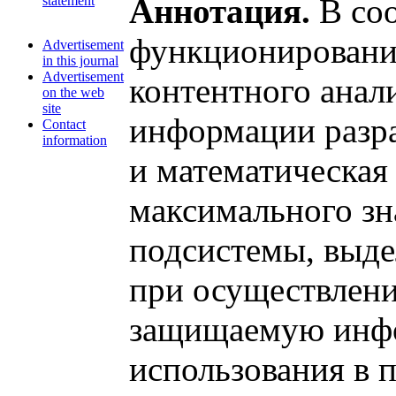
Аннотация.
В соо
statement
функционировани
Advertisement
in this journal
Advertisement
контентного анал
on the web
site
информации разра
Contact
information
и математическая
максимального зн
подсистемы, выде
при осуществлени
защищаемую инфо
использования в 