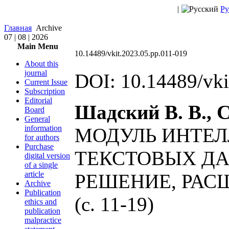
|
Ру
Главная
Archive
07 | 08 | 2026
Main Menu
10.14489/vkit.2023.05.pp.011-019
About this
journal
DOI: 10.14489/vki
Current Issue
Subscription
Editorial
Шадский В. В., С
Board
General
information
МОДУЛЬ ИНТЕЛ
for authors
Purchase
ТЕКСТОВЫХ Д
digital version
of a single
article
РЕШЕНИЕ, РА
Archive
Publication
(c. 11-19)
ethics and
publication
malpractice