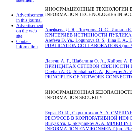
statement
ИНФОРМАЦИОННЫЕ ТЕХНОЛОГИИ В
INFORMATION TECHNOLOGIES IN SO
Advertisement
in this journal
Advertisement
Арефьева Д. Я., Логунова О. С., Ил
on the web
КРИТЕРИЕВ ИСТИННОСТИ ПУБЛИКАЦ
site
Arefeva D. Ya., Logunova O. S., Ilina
Contact
PUBLICATION COLLABORATIONS (pp. 9
information
Давтян А. Г., Шабалина О. А., Ха
ПРИНЦИПАХ СЕТЕВОЙ СВЯЗНОСТИ И
Davtian A. G., Shabalina O. A., Kh
PRINCIPLES OF NETWORK CONNECTIVI
ИНФОРМАЦИОННАЯ БЕЗОПАСНОСТ
INFORMATION SECURITY
Буряк Ю. И., Скрынников А. А.
РЕСУРСОВ В КОРПОРАТИВНОЙ ИНФОР
Buryak Yu. I., Skrynnikov A. A. M
INFORMATION ENVIRONMENT (pp. 29-3