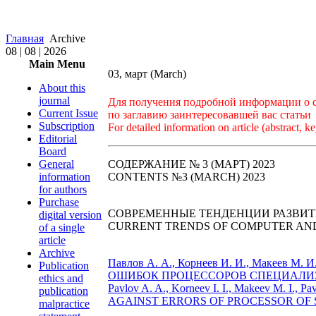
Главная
Archive
08 | 08 | 2026
Main Menu
03, март (March)
About this
journal
Для получения подробной информации о ст
Current Issue
по заглавию заинтересовавшей вас статьи
Subscription
For detailed information on article (abstract, ke
Editorial
Board
General
СОДЕРЖАНИЕ № 3 (МАРТ) 2023
information
CONTENTS №3 (MARCH) 2023
for authors
Purchase
СОВРЕМЕННЫЕ ТЕНДЕНЦИИ РАЗВИ
digital version
CURRENT TRENDS OF COMPUTER AN
of a single
article
Archive
Павлов А. А., Корнеев И. И., Макеев 
Publication
ОШИБОК ПРОЦЕССОРОВ СПЕЦИАЛИЗИ
ethics and
Pavlov A. A., Korneev I. I., Makeev M. 
publication
AGAINST ERRORS OF PROCESSOR OF S
malpractice