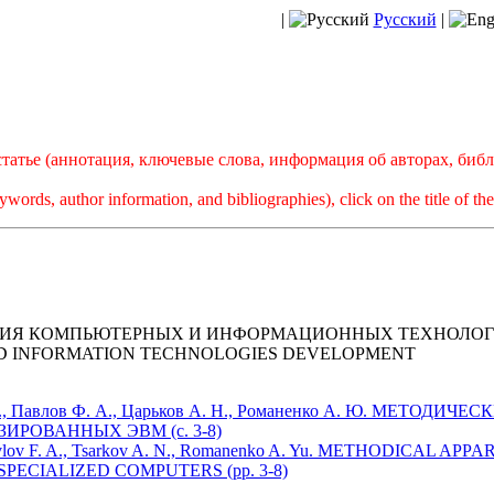
|
Русский
|
атье (аннотация, ключевые слова, информация об авторах, биб
ywords, author information, and bibliographies), click on the title of the 
ТИЯ КОМПЬЮТЕРНЫХ И ИНФОРМАЦИОННЫХ ТЕХНОЛО
D INFORMATION TECHNOLOGIES DEVELOPMENT
М. И., Павлов Ф. А., Царьков А. Н., Романенко А. Ю. МЕТО
РОВАННЫХ ЭВМ (с. 3-8)
I., Pavlov F. A., Tsarkov A. N., Romanenko A. Yu. METHODICAL
PECIALIZED COMPUTERS (pp. 3-8)