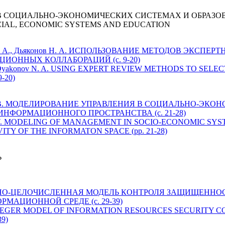
 СОЦИАЛЬНО-ЭКОНОМИЧЕСКИХ СИСТЕМАХ И ОБРАЗО
CIAL, ECONOMIC SYSTEMS AND EDUCATION
ьина Е. А., Дьяконов Н. А. ИСПОЛЬЗОВАНИЕ МЕТОДОВ ЭКС
ИОННЫХ КОЛЛАБОРАЦИЙ (с. 9-20)
 E. A., Dyakonov N. A. USING EXPERT REVIEW METHODS TO SE
-20)
йров А. В. МОДЕЛИРОВАНИЕ УПРАВЛЕНИЯ В СОЦИАЛЬНО-
НФОРМАЦИОННОГО ПРОСТРАНСТВА (с. 21-28)
ayrov A. V. MODELING OF MANAGEMENT IN SOCIO-ECONOMIC S
TY OF THE INFORMATON SPACE (pp. 21-28)
Ь
 СМЕШАНО-ЦЕЛОЧИСЛЕННАЯ МОДЕЛЬ КОНТРОЛЯ ЗАЩИЩЕ
МАЦИОННОЙ СРЕДЕ (с. 29-39)
IXED-INTEGER MODEL OF INFORMATION RESOURCES SECURITY
9)