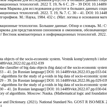
ационных технологий. 2022 Т. 19, № 6 C. 29 – 39 DOI: 10.14489/v
тмов Маркова для исследования
g
-пустот в больших данных соци
ционных технологий. 2022. Т. 19, № 7. C. 30 – 41. DOI: 10.14489
орифмов. М.: Наука, 1984. 432 с. (Мат. логика и основания матем
ионные технологии. Большие данные. Обзор и словарь. М.: Ста
Маркова для представления синонимов и омонимов, обозначающ
// Вестник компьютерных и информационных технологий. 2022. Т.
ata objects of the socio-economic system. Vestnik komp'yuternyh i infor
4489/vkit.2022.02.pp.032-039
e classifier of big data objects (big data) of the socio-economic syste
. 33 – 41. [in Russian language] DOI: 10.14489/vkit.2022.03.pp.033-04
algorithms for the study of
g
-voids in big data of socio-economic syst
. 29 – 39. [in Russian language] DOI: 10.14489/vkit.2022.06.pp.029-03
algorithms for the study of
g
-voids in big data of socio-economic syst
. 30 – 41. [in Russian language] DOI: 10.14489/vkit.2022.07.pp.030-04
ory of algorithms. Moscow: Nauka. (Mathematical logic and foundatio
iew and Dictionary. (2021). National Standard No. GOST R ISO/MEK 
e]