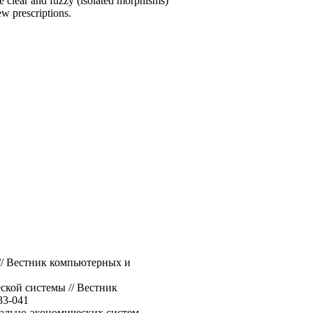
re clear and fuzzy (isolated morphisms)
ew prescriptions.
 // Вестник компьютерных и
ской системы // Вестник
33-041
ально-экономических систем.