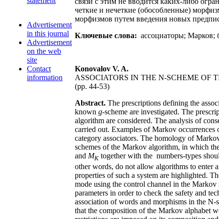
statement
связи с этим не вводится каких-либо огра
четкие и нечеткие (обособленные) морфи
морфизмов путем введения новых предпи
Advertisement
in this journal
Ключевые слова:
ассоциаторы; Марков; 
Advertisement
on the web
site
Contact
Konovalov V. A.
information
ASSOCIATORS IN THE N-SCHEME OF
(pp. 44-53)
Abstract.
The prescriptions defining the asso
known
g
-scheme are investigated. The prescr
algorithm are considered. The analysis of cons
carried out. Examples of Markov occurrences of
category associators. The homology of Markov 
schemes of the Markov algorithm, in which the 
and
M
together with the numbers-types should 
K
other words, do not allow algorithms to enter an
properties of such a system are highlighted. T
mode using the control channel in the Markov sy
parameters in order to check the safety and tech
association of words and morphisms in the N-sc
that the composition of the Markov alphabet wo