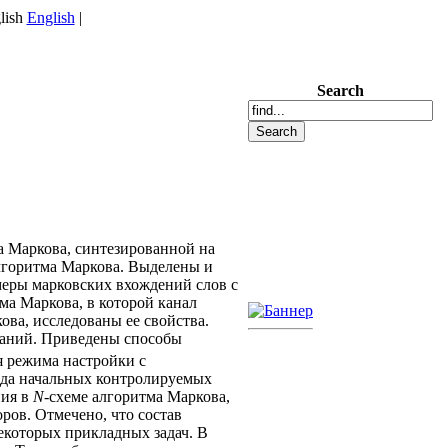
English
|
Search
а Маркова, синтезированной на
лгоритма Маркова. Выделены и
меры марковских вхождений слов с
ма Маркова, в которой канал
ова, исследованы ее свойства.
ваний. Приведены способы
я режима настройки с
ода начальных контролируемых
ния в
N
-схеме алгоритма Маркова,
ров. Отмечено, что состав
екоторых прикладных задач. В