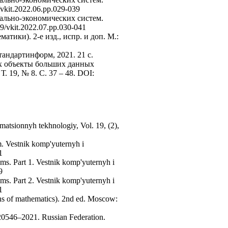
kit.2022.06.pp.029-039
ально-экономических систем.
/vkit.2022.07.pp.030-041
атики). 2-е изд., испр. и доп. М.:
ндартинформ, 2021. 21 с.
их объекты больших данных
 19, № 8. C. 37 – 48. DOI:
matsionnyh tekhnologiy, Vol. 19, (2),
m. Vestnik komp'yuternyh i
1
ems. Part 1. Vestnik komp'yuternyh i
9
ems. Part 2. Vestnik komp'yuternyh i
1
ns of mathematics). 2nd ed. Moscow:
20546–2021. Russian Federation.