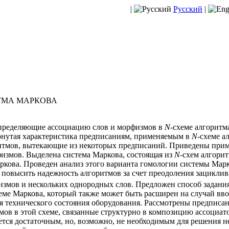
|
Русский
|
ТМА МАРКОВА
пределяющие ассоциацию слов и морфизмов в
N
-схеме алгоритм
ернутая характеристика предписаниям, применяемым в
N
-схеме а
ритмов, вытекающие из некоторых предписаний. Приведены при
физмов. Выделена система Маркова, состоящая из
N
-схем алгорит
ркова. Проведен анализ этого варианта гомологии системы Марк
повысить надежность алгоритмов за счет преодоления зацикли
змов и нескольких однородных слов. Предложен способ задани
теме Маркова, который также может быть расширен на случай вв
ля технического состояния оборудования. Рассмотрены предписа
ов в этой схеме, связанные структурно в композицию ассоциато
ется достаточным, но, возможно, не необходимым для решения н