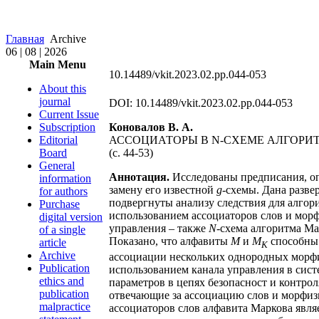
Главная
Archive
06 | 08 | 2026
Main Menu
10.14489/vkit.2023.02.pp.044-053
About this
journal
DOI: 10.14489/vkit.2023.02.pp.044-053
Current Issue
Subscription
Коновалов В. А.
Editorial
АССОЦИАТОРЫ В N-СХЕМЕ АЛГОРИ
Board
(c. 44-53)
General
Аннотация.
Исследованы предписания, о
information
замену его известной
g
-схемы. Дана разв
for authors
подвергнуты анализу следствия для алго
Purchase
использованием ассоциаторов слов и мор
digital version
управления – также
N
-схема алгоритма Ма
of a single
Показано, что алфавиты
M
и
M
способны 
article
K
Archive
ассоциации нескольких однородных морфи
Publication
использованием канала управления в сис
ethics and
параметров в цепях безопасност и контро
publication
отвечающие за ассоциацию слов и морфизм
malpractice
ассоциаторов слов алфавита Маркова явля