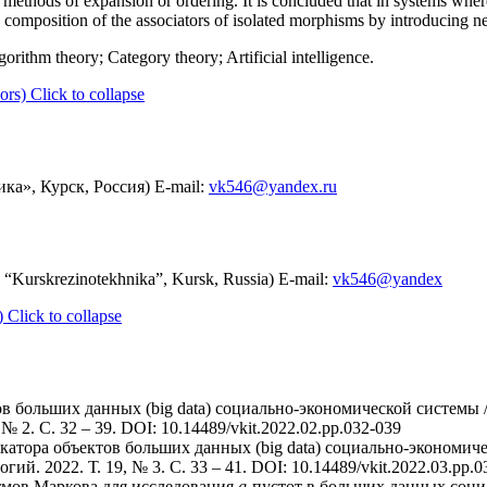
d methods of expansion or ordering. It is concluded that in systems whe
he composition of the associators of isolated morphisms by introducing n
rithm theory; Category theory; Artificial intelligence.
ors)
Click to collapse
а», Курск, Россия) E-mail:
vk546@yandex.ru
“Kurskrezinotekhnika”, Kursk, Russia) E-mail:
vk546@yandex
)
Click to collapse
ов больших данных (big data) социально-экономической системы
 2. C. 32 – 39. DOI: 10.14489/vkit.2022.02.pp.032-039
катора объектов больших данных (big data) социально-экономиче
 2022. Т. 19, № 3. C. 33 – 41. DOI: 10.14489/vkit.2022.03.pp.0
тмов Маркова для исследования
g
-пустот в больших данных соци