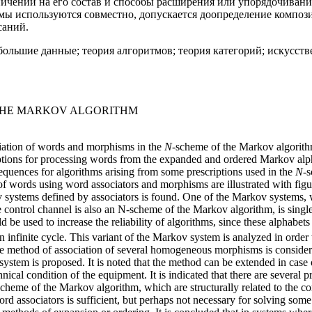
ничений на его состав и способы расширения или упорядочивания
змы используются совместно, допускается доопределение компо
саний.
большие данные; теория алгоритмов; теория категорий; искусств
 THE MARKOV ALGORITHM
ciation of words and morphisms in the
N
-scheme of the Markov algorithm
iptions for processing words from the expanded and ordered Markov alp
equences for algorithms arising from some prescriptions used in the
N
-
 words using word associators and morphisms are illustrated with figur
systems defined by associators is found. One of the Markov systems, 
control channel is also an N-scheme of the Markov algorithm, is singled
be used to increase the reliability of algorithms, since these alphabet
 infinite cycle. This variant of the Markov system is analyzed in order t
he method of association of several homogeneous morphisms is consider
stem is proposed. It is noted that the method can be extended in case of
nical condition of the equipment. It is indicated that there are several p
heme of the Markov algorithm, which are structurally related to the comp
rd associators is sufficient, but perhaps not necessary for solving some