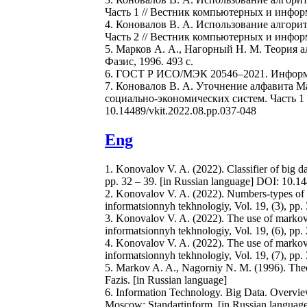
Часть 1 // Вестник компьютерных и информ
4. Коновалов В. А. Использование алгори
Часть 2 // Вестник компьютерных и информа
5. Марков А. А., Нагорный Н. М. Теория алг
Фазис, 1996. 493 с.
6. ГОСТ Р ИСО/МЭК 20546–2021. Информац
7. Коновалов В. А. Уточнение алфавита 
социально-экономических систем. Часть 1 
10.14489/vkit.2022.08.pp.037-048
Eng
1. Konovalov V. A. (2022). Сlassifier of big d
pp. 32 – 39. [in Russian language] DOI: 10.1
2. Konovalov V. A. (2022). Numbers-types of th
informatsionnyh tekhnologiy, Vol. 19, (3), pp
3. Konovalov V. A. (2022). The use of markov 
informatsionnyh tekhnologiy, Vol. 19, (6), pp
4. Konovalov V. A. (2022). The use of markov 
informatsionnyh tekhnologiy, Vol. 19, (7), pp
5. Markov A. A., Nagorniy N. M. (1996). The
Fazis. [in Russian language]
6. Information Technology. Big Data. Overv
Moscow: Standartinform. [in Russian languag