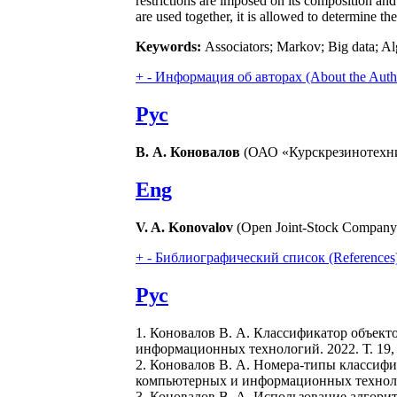
restrictions are imposed on its composition an
are used together, it is allowed to determine t
Keywords:
Associators; Markov; Big data; Algo
+
-
Информация об авторах (About the Auth
Рус
В. А. Коновалов
(ОАО «Курскрезинотехник
Eng
V. A. Konovalov
(Open Joint-Stock Company 
+
-
Библиографический список (References
Рус
1. Коновалов В. А. Классификатор объект
информационных технологий. 2022. Т. 19, №
2. Коновалов В. А. Номера-типы классифи
компьютерных и информационных технологий.
3. Коновалов В. А. Использование алгори