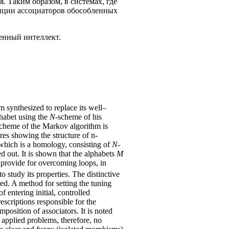
. Таким образом, в системах, где
зиции ассоциаторов обособленных
енный интеллект.
 synthesized to replace its well–
habet using the
N
-scheme of his
scheme of the Markov algorithm is
es showing the structure of n-
which is a homology, consisting of
N
-
 out. It is shown that the alphabets
M
s provide for overcoming loops, in
o study its properties. The distinctive
ed. A method for setting the tuning
 entering initial, controlled
rescriptions responsible for the
osition of associators. It is noted
 applied problems, therefore, no