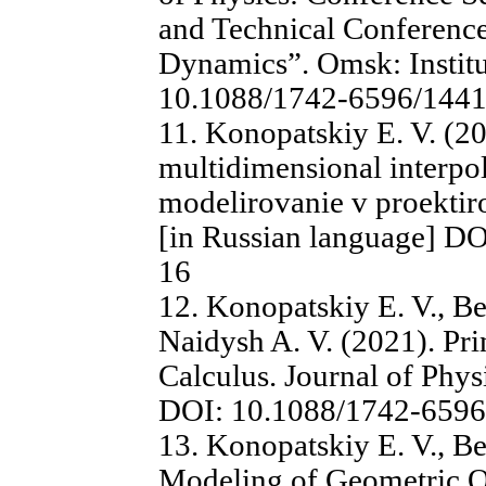
and Technical Conferenc
Dynamics”. Omsk: Institu
10.1088/1742-6596/1441
11. Konopatskiy E. V. (2
multidimensional interpol
modelirovanie v proektirov
[in Russian language] D
16
12. Konopatskiy E. V., Be
Naidysh A. V. (2021). Pri
Calculus. Journal of Phys
DOI: 10.1088/1742-6596
13. Konopatskiy E. V., Be
Modeling of Geometric O