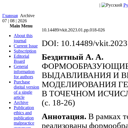
|
Ру
Главная
Archive
07 | 08 | 2026
Main Menu
10.14489/vkit.2023.01.pp.018-026
About this
journal
DOI: 10.14489/vkit.2023
Current Issue
Subscription
Бездитный А. А.
Editorial
Board
ФОРМООБРАЗУЮЩИЕ
General
information
ВЫДАВЛИВАНИЯ И В
for authors
Purchase
МОДЕЛИРОВАНИЯ Г
digital version
В ТОЧЕЧНОМ ИСЧИС
of a single
article
(c. 18-26)
Archive
Publication
ethics and
Аннотация.
В рамках т
publication
malpractice
реализованы формообр