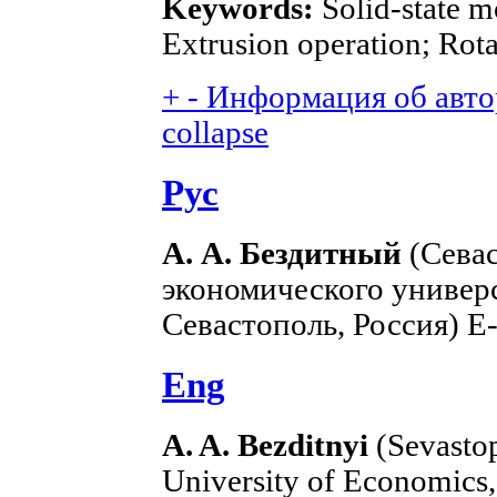
Keywords:
Solid-state m
Extrusion operation; Rota
+
-
Информация об автор
collapse
Рус
А. А. Бездитный
(Севас
экономического универс
Севастополь, Россия) E
Eng
A. A. Bezditnyi
(Sevastop
University of Economics,