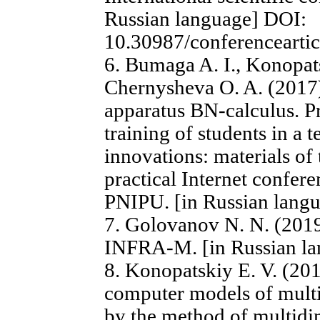
Russian language] DOI:
10.30987/conferenceart
6. Bumaga A. I., Konopats
Chernysheva O. A. (2017)
apparatus BN-calculus. Pr
training of students in a t
innovations: materials of 
practical Internet confere
PNIPU. [in Russian lang
7. Golovanov N. N. (201
INFRA-M. [in Russian la
8. Konopatskiy E. V. (201
computer models of multi
by the method of multidi