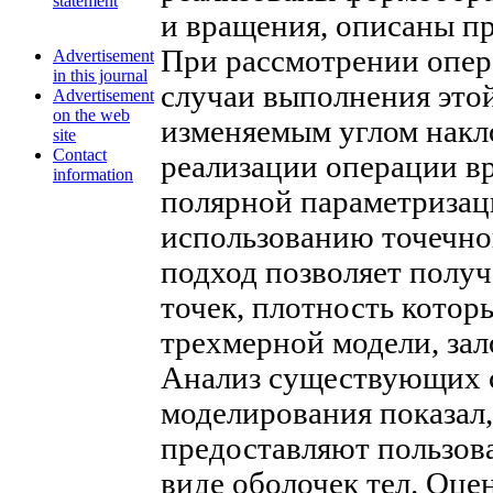
statement
и вращения, описаны п
При рассмотрении опер
Advertisement
in this journal
случаи выполнения это
Advertisement
on the web
изменяемым углом накл
site
Contact
реализации операции в
information
полярной параметризаци
использованию точечно
подход позволяет получ
точек, плотность котор
трехмерной модели, за
Анализ существующих с
моделирования показал,
предоставляют пользов
виде оболочек тел. Оце