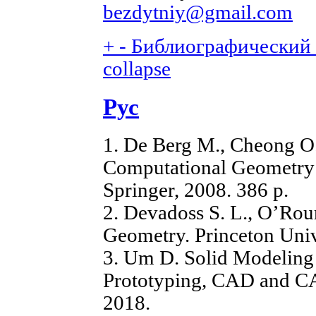
bezdytniy@gmail.com
+
-
Библиографический с
collapse
Рус
1. De Berg M., Cheong O
Computational Geometry:
Springer, 2008. 386 p.
2. Devadoss S. L., O’Rou
Geometry. Princeton Univ
3. Um D. Solid Modeling 
Prototyping, CAD and CA
2018.