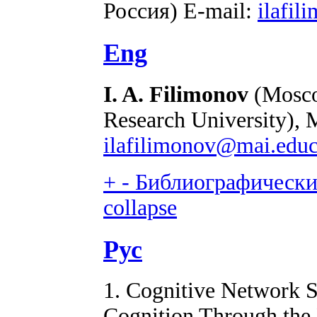
Россия) E-mail:
ilafi
Eng
I. A. Filimonov
(Moscow
Research University), 
ilafilimonov@mai.educ
+
-
Библиографический
collapse
Рус
1. Cognitive Network S
Cognition Through the 