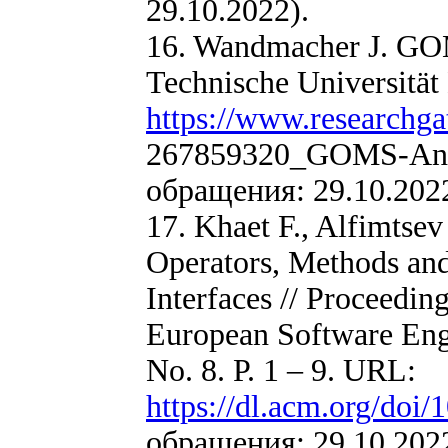
29.10.2022).
16. Wandmacher J. G
Technische Universität
https://www.researchgat
267859320_GOMS-Ana
обращения: 29.10.2022
17. Khaet F., Alfimtse
Operators, Methods an
Interfaces // Proceedin
European Software Engi
No. 8. P. 1 – 9. URL:
https://dl.acm.org/doi
обращения: 29.10.2022