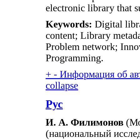
electronic library that 
Keywords:
Digital lib
content; Library metad
Problem network; Innov
Programming.
+
-
Информация об авт
collapse
Рус
И. А. Филимонов
(Мо
(национальный исслед