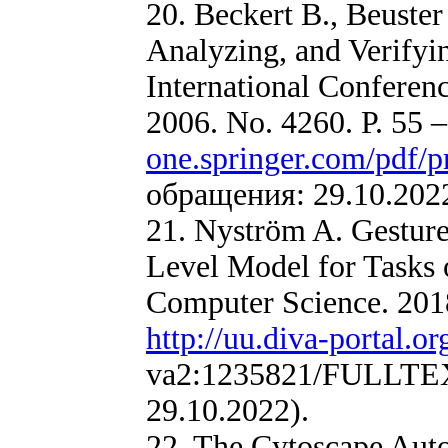
20. Beckert B., Beuste
Analyzing, and Verifyin
International Conferen
2006. No. 4260. P. 55 
one.springer.com/pdf/p
обращения: 29.10.2022
21. Nyström A. Gestur
Level Model for Tasks 
Computer Science. 2018
http://uu.diva-portal.or
va2:1235821/FULLTEX
29.10.2022).
22. The Cytoscape Auto