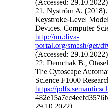
(Accessed: 29.10.2022)
21. Nyström A. (2018).
Keystroke-Level Model
Devices. Computer Scien
http://uu.diva-
portal.org/smash/get/di
(Accessed: 29.10.2022)
22. Demchak B., Otasek 
The Cytoscape Automati
Science F1000 Research,
https://pdfs.semanticsc
482e15a7ec4eefd3576f
29.10.2022).