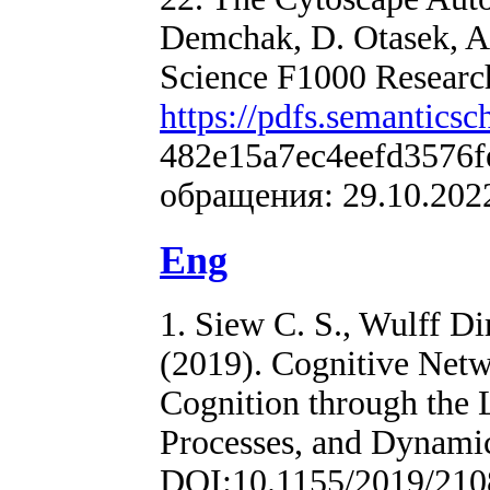
Demchak, D. Otasek, A. 
Science F1000 Research
https://pdfs.semanticsc
482e15a7ec4eefd3576f
обращения: 29.10.2022
Eng
1. Siew C. S., Wulff Di
(2019). Cognitive Netw
Cognition through the 
Processes, and Dynamic
DOI:10.1155/2019/21