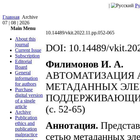
|
Ру
Главная
Archive
07 | 08 | 2026
Main Menu
10.14489/vkit.2022.11.pp.052-065
About this
journal
DOI: 10.14489/vkit.20
Current Issue
Subscription
Editorial
Филимонов И. А.
Board
General
АВТОМАТИЗАЦИЯ 
information
for authors
МЕТАДАННЫХ ЭЛЕ
Purchase
digital version
ПОДДЕРЖИВАЮЩИ
of a single
article
(с. 52-65)
Archive
Publication
Аннотация.
Представ
ethics and
publication
сетью метаданных эл
malpractice