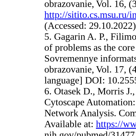
obrazovanie, Vol. 16, (3
http://sitito.cs.msu.ru
(Accessed: 29.10.2022)
5. Gagarin A. P., Filim
of problems as the core 
Sovremennye informatsi
obrazovanie, Vol. 17, (
language] DOI: 10.25
6. Otasek D., Morris J.,
Cytoscape Automation
Network Analysis. Comp
Available at:
https://w
nih.gov/pubmed/314771