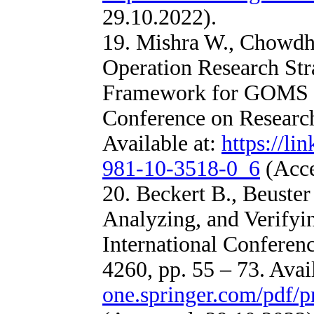
29.10.2022).
19. Mishra W., Chowdh
Operation Research Str
Framework for GOMS Se
Conference on Research
Available at:
https://li
981-10-3518-0_6
(Acce
20. Beckert B., Beuste
Analyzing, and Verifyin
International Conferen
4260, pp. 55 – 73. Avai
one.springer.com/pdf/p