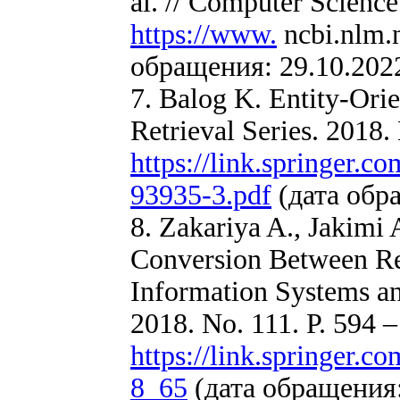
al. // Computer Science
https://www.
ncbi.nlm.
обращения: 29.10.2022
7. Balog K. Entity-Ori
Retrieval Series. 2018.
https://link.springer.c
93935-3.pdf
(дата обра
8. Zakariya A., Jakimi
Conversion Between Re
Information Systems an
2018. No. 111. P. 594 
https://link.springer.
8_65
(дата обращения: