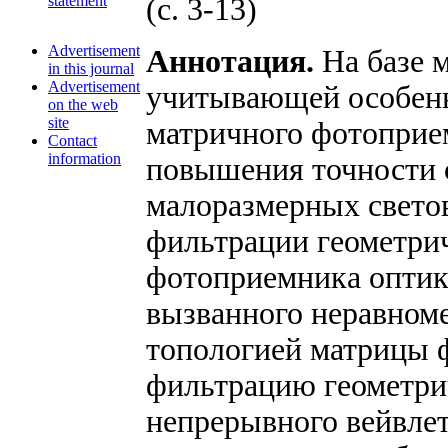
statement
(с. 3-13)
Advertisement
Аннотация.
На базе 
in this journal
Advertisement
учитывающей особенн
on the web
site
матричного фотоприе
Contact
information
повышения точности 
малоразмерных светов
фильтрации геометри
фотоприемника оптик
вызванного неравном
топологией матрицы 
фильтрацию геометри
непрерывного вейвлет