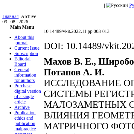
|
Ру
Главная
Archive
09 | 08 | 2026
Main Menu
10.14489/vkit.2022.11.pp.003-013
About this
journal
DOI: 10.14489/vkit.20
Current Issue
Subscription
Editorial
Махов В. Е., Широбок
Board
General
Потапов А. И.
information
for authors
ИССЛЕДОВАНИЕ О
Purchase
digital version
СИСТЕМЫ РЕГИСТ
of a single
article
МАЛОЗАМЕТНЫХ О
Archive
Publication
ВЛИЯНИЯ ГЕОМЕТ
ethics and
publication
МАТРИЧНОГО ФО
malpractice