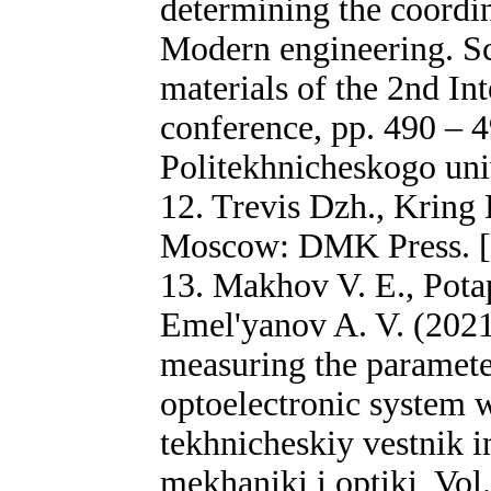
determining the coordin
Modern engineering. Sc
materials of the 2nd Int
conference, pp. 490 – 4
Politekhnicheskogo univ
12. Trevis Dzh., Kring
Moscow: DMK Press. [i
13. Makhov V. E., Potap
Emel'yanov A. V. (2021)
measuring the paramete
optoelectronic system w
tekhnicheskiy vestnik 
mekhaniki i optiki, Vol.