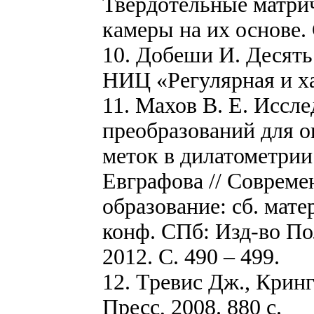
Твердотельные матри
камеры на их основе.
10. Добеши И. Десять
НИЦ «Регулярная и ха
11. Махов В. Е. Иссл
преобразований для о
меток в дилатометрии 
Евграфова // Совреме
образование: сб. мате
конф. СПб: Изд-во По
2012. С. 490 – 499.
12. Тревис Дж., Крин
Пресс, 2008. 880 с.