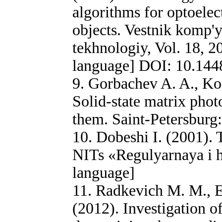
algorithms for optoele
objects. Vestnik komp'
tekhnologiy, Vol. 18, 2
language] DOI: 10.144
9. Gorbachev A. A., Kor
Solid-state matrix pho
them. Saint-Petersburg
10. Dobeshi I. (2001). 
NITs «Regulyarnaya i h
language]
11. Radkevich M. M., E
(2012). Investigation o