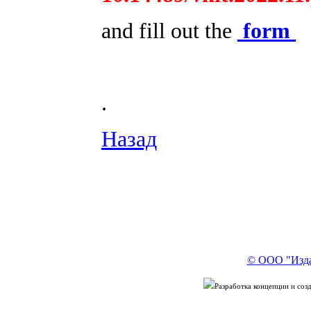
and fill out the
form
.
Назад
© ООО "Изда
Разработка концепции и со