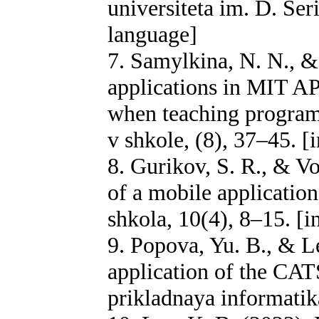
universiteta im. D. Ser
language]
7. Samylkina, N. N., &
applications in MIT AP
when teaching program
v shkole, (8), 37–45. [
8. Gurikov, S. R., & V
of a mobile application
shkola, 10(4), 8–15. [
9. Popova, Yu. B., & Le
application of the CAT
prikladnaya informatik