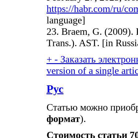
https://habr.com/ru/c
language]
23. Braem, G. (2009). 
Trans.). AST. [in Russ
+
-
Заказать электрон
version of a single arti
Рус
Статью можно приобр
формат
).
Стоимость статьи 70