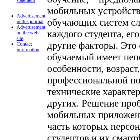
statement
мобильных устройств
Advertisement
обучающих систем сл
in this journal
Advertisement
каждого студента, ег
on the web
site
другие факторы. Это
Contact
information
обучаемый имеет не
особенности, возраст,
профессиональной по
технические характер
других. Решение проб
мобильных приложен
часть которых персо
студентов и их смарт