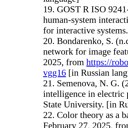
19. GOST R ISO 9241-
human-system interact
for interactive systems
20. Bondarenko, S. (n
network for image feat
2025, from
https://ro
vgg16
[in Russian lan
21. Semenova, N. G. (2
intelligence in electr
State University. [in R
22. Color theory as a ba
February 27, 2025, fr