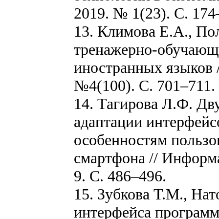
2019. № 1(23). С. 174
13. Климова Е.А., П
тренажерно-обучающе
иностранных языков /
№4(100). С. 701–711.
14. Тагирова Л.Ф. Д
адаптации интерфейс
особенностям пользо
смартфона // Информа
9. С. 486–496.
15. Зубкова Т.М., На
интерфейса программ