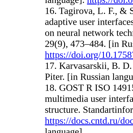
16. Tagirova, L. F., &
adaptive user interface
on neural network tech
29(9), 473–484. [in Ru
https://doi.org/10.175
17. Karvasarskii, B. D
Piter. [in Russian lang
18. GOST R ISO 14915
multimedia user interfa
structure. Standartinf
https://docs.cntd.ru/
language]