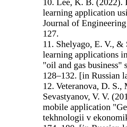
10. Lee, K. B. (2022).
learning application us
Journal of Engineerin
127.
11. Shelyago, E. V., &
learning applications i
"oil and gas business" 
128–132. [in Russian 
12. Veteranova, D. S., 
Sevastyanov, V. V. (20
mobile application "G
tekhnologii v ekonomike