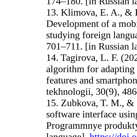
174–180. [in Russian 
13. Klimova, E. A., & 
Development of a mobil
studying foreign langu
701–711. [in Russian l
14. Tagirova, L. F. (2
algorithm for adapting 
features and smartphon
tekhnologii, 30(9), 48
15. Zubkova, T. M., & 
software interface using
Programmnye produkty i
language].
https://doi