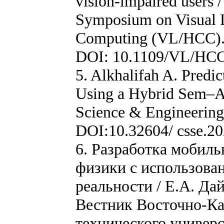
vision-impaired users / 
Symposium on Visual 
Computing (VL/HCC). 
DOI: 10.1109/VL/HC
5. Alkhalifah A. Predi
Using a Hybrid Sem–A
Science & Engineering.
DOI:10.32604/ csse.2
6. Разработка мобил
физики с использова
реальности / Е.А. Дай
Вестник Восточно-Ка
технического универс