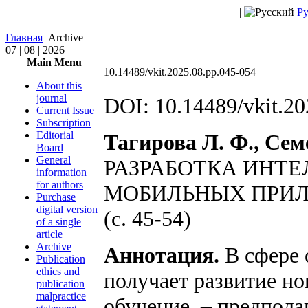
|
Ру
Главная
Archive
07 | 08 | 2026
Main Menu
10.14489/vkit.2025.08.pp.045-054
About this
journal
DOI: 10.14489/vkit.20
Current Issue
Subscription
Editorial
Тагирова Л. Ф., Сем
Board
General
РАЗРАБОТКА ИНТ
information
for authors
МОБИЛЬНЫХ ПРИ
Purchase
digital version
(с. 45-54)
of a single
article
Archive
Аннотация.
В сфере 
Publication
ethics and
получает развитие но
publication
malpractice
обучение, – предпол