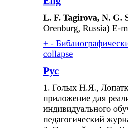
Eng
L. F. Tagirova, N. G.
Orenburg, Russia) E-m
+
-
Библиографический
collapse
Рус
1. Голых Н.Я., Лопат
приложение для реал
индивидуального обуч
педагогический журна