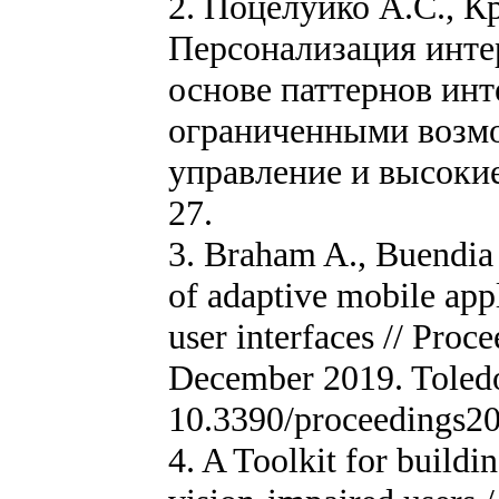
2. Поцелуйко А.С., К
Персонализация инт
основе паттернов инт
ограниченными возмо
управление и высокие
27.
3. Braham A., Buendia 
of adaptive mobile appl
user interfaces // Proce
December 2019. Toledo
10.3390/proceedings2
4. A Toolkit for buildi