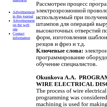
statement
Рассмотрен процесс прогр
электроэрозионной провол
Advertisement
используемый при получен
in this journal
Advertisement
штампов для операций выр
on the web
site
высокоточных отверстий по
Contact
форм, изготовления шаблон
information
резцов и фрез и т.д.
Ключевые слова:
электрон
программирование оборудо
обучение специалистов.
Okunkova A.A. PROGR
WIRE ELECTRICAL DI
The process of wire electrica
programming was considered i
machining is used for makin