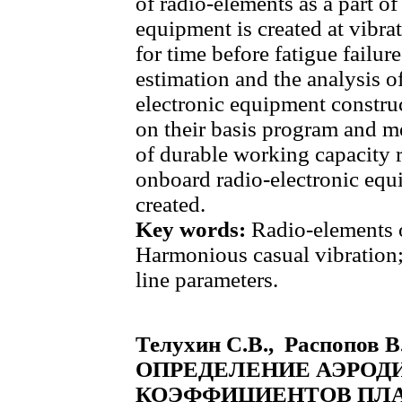
of radio-elements as a part o
equipment is created at vibra
for time before fatigue failur
estimation and the analysis o
electronic equipment constru
on their basis program and m
of durable working capacity r
onboard radio-electronic equi
created.
Key words:
Radio-elements o
Harmonious casual vibration;
line parameters.
Телухин С.В., Распопов 
ОПРЕДЕЛЕНИЕ АЭРО
КОЭФФИЦИЕНТОВ ПЛА