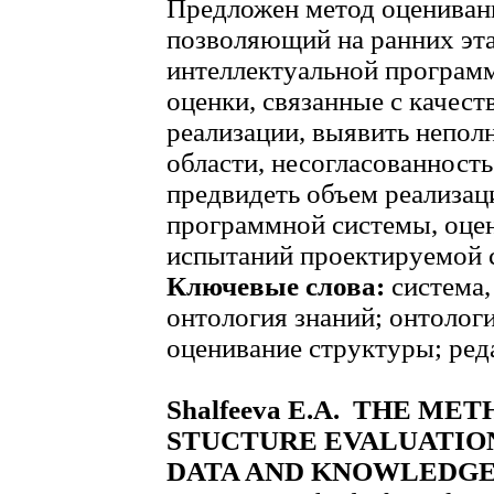
Предложен метод оцениван
позволяющий на ранних эта
интеллектуальной програм
оценки, связанные с качест
реализации, выявить непол
области, несогласованност
предвидеть объем реализа
программной системы, оце
испытаний проектируемой 
Ключевые слова:
система,
онтология знаний; онтолог
оценивание структуры; ред
Shalfeeva E.A. THE M
STUCTURE EVALUATION
DATA AND KNOWLEDGE