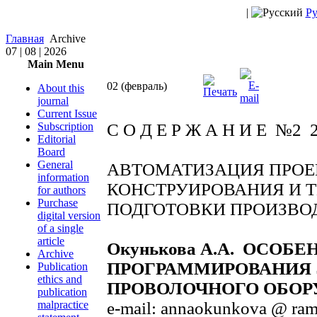
|
Ру
Главная
Archive
07 | 08 | 2026
Main Menu
02 (февраль)
About this
journal
Current Issue
Subscription
С О Д Е Р Ж А Н И Е №2 
Editorial
Board
General
АВТОМАТИЗАЦИЯ ПРОЕ
information
КОНСТРУИРОВАНИЯ И 
for authors
Purchase
ПОДГОТОВКИ ПРОИЗВО
digital version
of a single
article
Окунькова А.А. ОСОБ
Archive
ПРОГРАММИРОВАНИЯ 
Publication
ethics and
ПРОВОЛОЧНОГО ОБОР
publication
malpractice
e-mail: annaokunkova @ ram