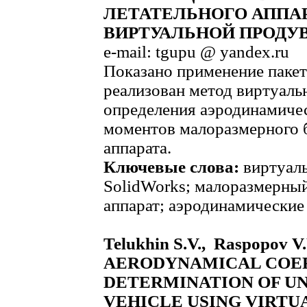
ЛЕТАТЕЛЬНОГО АППА
ВИРТУАЛЬНОЙ ПРОДУ
e-mail: tgupu @ yandex.ru
Показано применение пакет
реализован метод виртуаль
определения аэродинамиче
моментов малоразмерного б
аппарата.
Ключевые слова:
виртуаль
SolidWorks; малоразмерны
аппарат; аэродинамические
Telukhin S.V., Raspopov V
AERODYNAMICAL COEF
DETERMINATION OF U
VEHICLE USING VIRTU