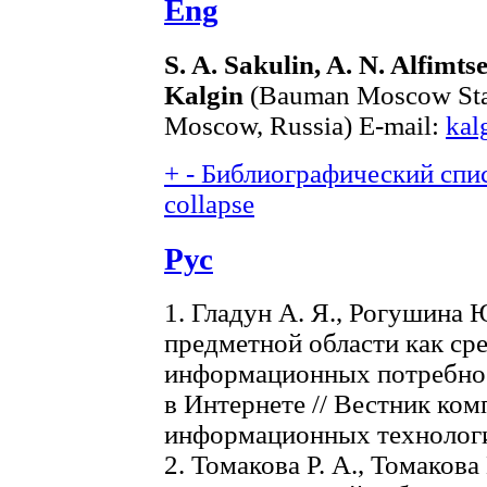
Eng
S. A. Sakulin, A. N. Alfimts
Kalgin
(Bauman Moscow State
Moscow, Russia) E-mail:
kal
+
-
Библиографический спис
collapse
Рус
1. Гладун А. Я., Рогушина
предметной области как ср
информационных потребнос
в Интернете // Вестник ко
информационных технологий
2. Томакова Р. А., Томакова