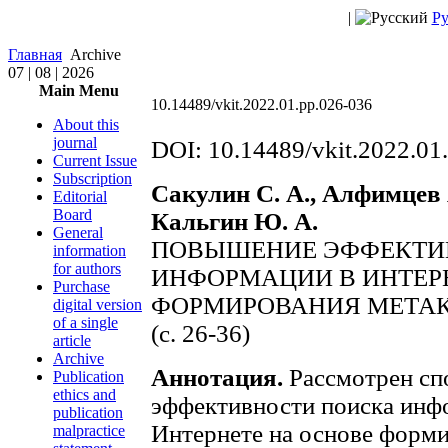
|
Ру
Главная
Archive
07 | 08 | 2026
Main Menu
10.14489/vkit.2022.01.pp.026-036
About this
journal
DOI: 10.14489/vkit.2022.01
Current Issue
Subscription
Сакулин С. А., Алфимцев 
Editorial
Board
Кальгин Ю. А.
General
ПОВЫШЕНИЕ ЭФФЕКТИ
information
for authors
ИНФОРМАЦИИ В ИНТЕР
Purchase
ФОРМИРОВАНИЯ МЕТАК
digital version
of a single
(c. 26-36)
article
Archive
Аннотация.
Рассмотрен сп
Publication
ethics and
эффективности поиска инфо
publication
Интернете на основе форм
malpractice