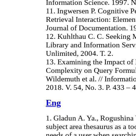
Information Science. 1997. No
11. Ingwersen P. Cognitive P
Retrieval Interaction: Elemen
Journal of Documentation. 19
12. Kuhlthau C. C. Seeking 
Library and Information Serv
Unlimited, 2004. Т. 2.
13. Examining the Impact of
Complexity on Query Formula
Wildemuth et al. // Informa
2018. V. 54, No. 3. P. 433 – 
Eng
1. Gladun A. Ya., Rogushina 
subject area thesaurus as a t
needs of a user when searchin