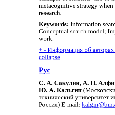
metacognitive strategy when
research.
Keywords:
Information searc
Conceptual search model; Imp
work.
+
-
Информация об авторах 
collapse
Рус
С. А. Сакулин, А. Н. Алф
Ю. А. Кальгин
(Московски
технический университет им
Россия) E-mail:
kalgin@bms