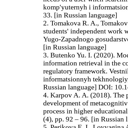
komp'yuternyh i informatsion
33. [in Russian language]
2. Tomakova R. A., Tomakova 
students' independent work wi
Yugo-Zapadnogo gosudarstvenn
[in Russian language]
3. Butenko Yu. I. (2020). Mode
information retrieval in the c
regulatory framework. Vestn
informatsionnyh tekhnologiy, 
Russian language] DOI: 10.
4. Karpov A. A. (2018). The 
development of metacognitive 
process in higher educational
(4), pp. 92 – 96. [in Russian
5. Perikova E. I., Lovyagina