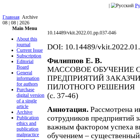
|
Ру
Главная
Archive
08 | 08 | 2026
Main Menu
10.14489/vkit.2022.01.pp.037-046
About this
journal
DOI: 10.14489/vkit.2022.01
Current Issue
Subscription
Филиппов Е. В.
Editorial
Board
МАССОВОЕ ОБУЧЕНИЕ 
General
ПРЕДПРИЯТИЙ ЗАКАЗЧИ
information
for authors
ПИЛОТНОГО РЕШЕНИЯ
Purchase
(c. 37-46)
digital version
of a single
article
Аннотация.
Рассмотрена и
Archive
сотрудников предприятий за
Publication
ethics and
важным фактором успеха вн
publication
обучением – существенный
malpractice