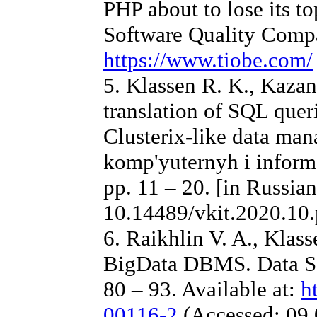
PHP about to lose its t
Software Quality Compa
https://www.tiobe.com/
5. Klassen R. K., Kazan
translation of SQL queri
Clusterix-like data ma
komp'yuternyh i informa
pp. 11 – 20. [in Russia
10.14489/vkit.2020.10
6. Raikhlin V. A., Klas
BigData DBMS. Data Sci
80 – 93. Available at:
h
00116-2
(Accessed: 09.