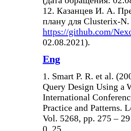
(дата обращения: 02.0
12. Казанцев И. А. П
плану для Clusterix-N
https://github.com/Ne
02.08.2021).
Eng
1. Smart P. R. et al. (
Query Design Using a 
International Conferen
Practice and Patterns. 
Vol. 5268, pp. 275 – 2
0_25