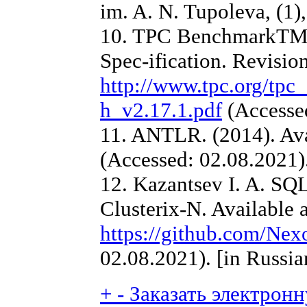
im. A. N. Tupoleva, (1)
10. TPC BenchmarkTM H
Spec-ification. Revision
http://www.tpc.org/tpc
h_v2.17.1.pdf
(Accessed
11. ANTLR. (2014). Ava
(Accessed: 02.08.2021)
12. Kazantsev I. A. SQL
Clusterix-N. Available a
https://github.com/Ne
02.08.2021). [in Russia
+
-
Заказать электронн