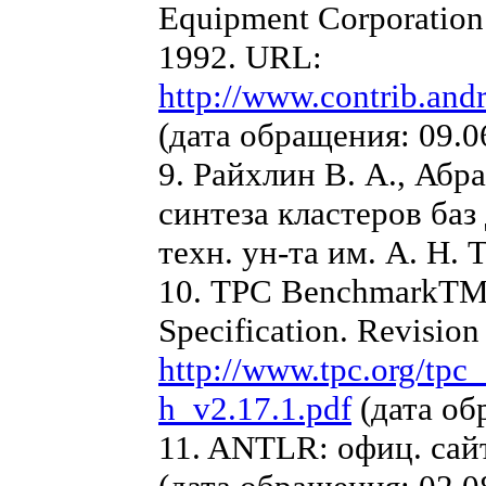
Equipment Corporation 
1992. URL:
http://www.contrib.and
(дата обращения: 09.0
9. Райхлин В. А., Абр
синтеза кластеров баз
техн. ун-та им. А. Н. 
10. TPC BenchmarkTM H
Specification. Revision
http://www.tpc.org/tpc
h_v2.17.1.pdf
(дата об
11. ANTLR: офиц. сай