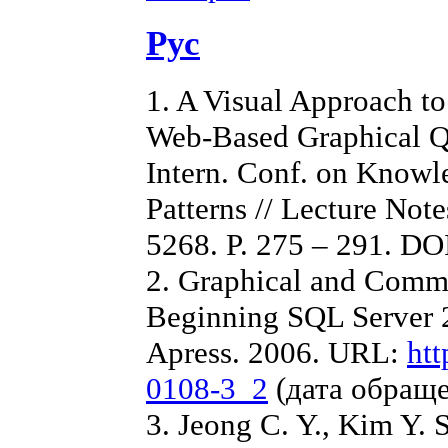
Рус
1. A Visual Approach t
Web-Based Graphical Que
Intern. Conf. on Knowl
Patterns // Lecture Not
5268. P. 275 – 291. D
2. Graphical and Comma
Beginning SQL Server 2
Apress. 2006. URL:
htt
0108-3_2
(дата обраще
3. Jeong C. Y., Kim Y