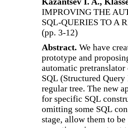
Kazantsev I. A., Klass
IMPROVING THE AU
SQL-QUERIES TO A 
(pp. 3-12)
Abstract.
We have creat
prototype and proposin
automatic pretranslator 
SQL (Structured Query 
regular tree. The new a
for specific SQL constru
omitting some SQL const
stage, allow them to be 