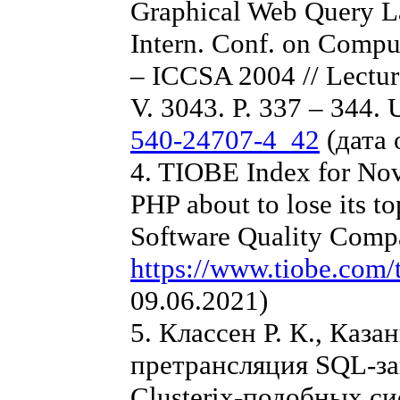
Graphical Web Query L
Intern. Conf. on Comput
– ICCSA 2004 // Lectur
V. 3043. P. 337 – 344.
540-24707-4_42
(дата 
4. TIOBE Index for No
PHP about to lose its t
Software Quality Comp
https://www.tiobe.com/
09.06.2021)
5. Классен Р. К., Каз
претрансляция SQL-за
Clusterix-подобных си