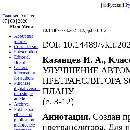
|
Ру
Главная
Archive
07 | 08 | 2026
Main Menu
10.14489/vkit.2021.12.pp.003-012
About this
journal
DOI: 10.14489/vkit.20
Current Issue
Subscription
Editorial
Казанцев И. А., Класс
Board
General
УЛУЧШЕНИЕ АВТО
information
for authors
ПРЕТРАНСЛЯТОРА S
Purchase
digital version
ПЛАНУ
of a single
article
(с. 3-12)
Archive
Publication
Аннотация.
Создан п
ethics and
publication
претранслятора. Для
malpractice