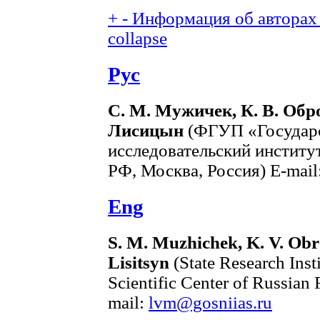
+
-
Информация об авторах 
collapse
Рус
С. М. Мужичек, К. В. Обро
Лисицын
(ФГУП «Государс
исследовательский инстит
РФ, Москва, Россия) E-mail
Eng
S. M. Muzhichek, K. V. Obro
Lisitsyn
(State Research Inst
Scientific Center of Russian
mail:
lvm@gosniias.ru