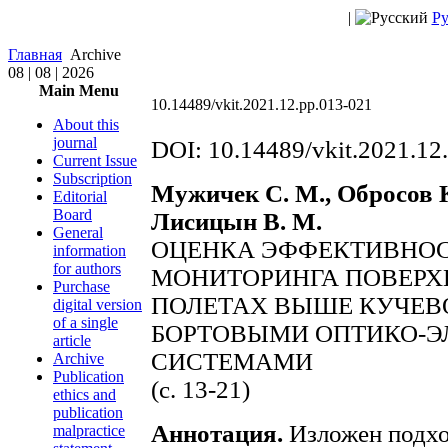
|
Ру
Главная
Archive
08 | 08 | 2026
Main Menu
10.14489/vkit.2021.12.pp.013-021
About this
journal
DOI: 10.14489/vkit.2021.12
Current Issue
Subscription
Мужичек С. М., Обросов К.
Editorial
Board
Лисицын В. М.
General
ОЦЕНКА ЭФФЕКТИВНО
information
for authors
МОНИТОРИНГА ПОВЕРХ
Purchase
ПОЛЕТАХ ВЫШЕ КУЧЕВ
digital version
of a single
БОРТОВЫМИ ОПТИКО-
article
СИСТЕМАМИ
Archive
Publication
(с. 13-21)
ethics and
publication
Аннотация.
Изложен подхо
malpractice