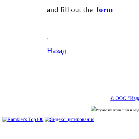
and fill out the
form
.
Назад
© ООО "Изда
Разработка концепции и со