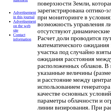
statement
поверхности Земли, котора
зарегистрирована оптико-
Advertisement
при мониторинге в условия
in this journal
Advertisement
возможность управления л
on the web
отсутствуют динамические 
site
Contact
Расчет доли проводится пу
information
математического ожидания
участка под случайно взят
ожидания расстояния межд
расположенных облаков. В
указанные величины (разме
и расстояние между центра
использованием генератора 
качестве основных услови
параметры облачности и ог
линии визирования. При ра