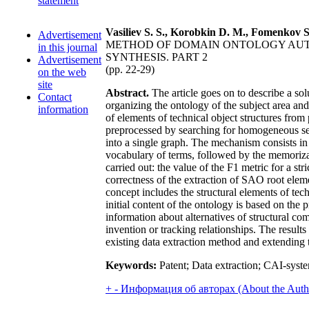
statement
Vasiliev S. S., Korobkin D. M., Fomenkov S
Advertisement
METHOD OF DOMAIN ONTOLOGY AUT
in this journal
SYNTHESIS. PART 2
Advertisement
(pp. 22-29)
on the web
site
Abstract.
The article goes on to describe a sol
Contact
organizing the ontology of the subject area and
information
of elements of technical object structures fro
preprocessed by searching for homogeneous se
into a single graph. The mechanism consists in
vocabulary of terms, followed by the memorizati
carried out: the value of the F1 metric for a st
correctness of the extraction of SAO root elem
concept includes the structural elements of tec
initial content of the ontology is based on the
information about alternatives of structural c
invention or tracking relationships. The result
existing data extraction method and extending 
Keywords:
Patent; Data extraction; CAI-syst
+
-
Информация об авторах (About the Auth