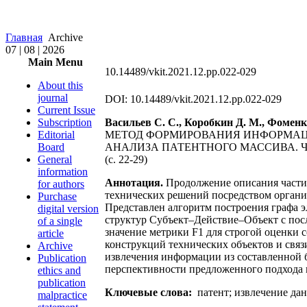
Главная
Archive
07 | 08 | 2026
Main Menu
10.14489/vkit.2021.12.pp.022-029
About this
journal
DOI: 10.14489/vkit.2021.12.pp.022-029
Current Issue
Subscription
Васильев С. С., Коробкин Д. М., Фоменк
Editorial
МЕТОД ФОРМИРОВАНИЯ ИНФОРМАЦ
Board
АНАЛИЗА ПАТЕНТНОГО МАССИВА. ЧА
General
(с. 22-29)
information
Аннотация.
Продолжение описания части
for authors
технических решений посредством органи
Purchase
Представлен алгоритм построения графа 
digital version
структур Субъект–Действие–Объект с пос
of a single
значение метрики F1 для строгой оценки с
article
конструкций технических объектов и свя
Archive
извлечения информации из составленной б
Publication
перспективности предложенного подхода 
ethics and
publication
Ключевые слова:
патент; извлечение да
malpractice