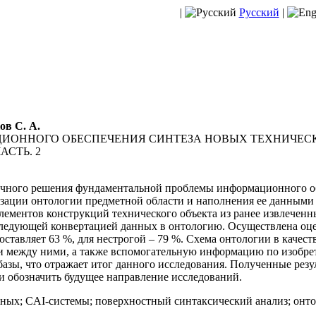
|
Русский
|
ов С. А.
ИОННОГО ОБЕСПЕЧЕНИЯ СИНТЕЗА НОВЫХ ТЕХНИЧЕС
СТЬ. 2
чного решения фундаментальной проблемы информационного об
зации онтологии предметной области и наполнения ее данными 
элементов конструкций технического объекта из ранее извлечен
ледующей конвертацией данных в онтологию. Осуществлена оце
оставляет 63 %, для нестрогой – 79 %. Схема онтологии в качес
зи между ними, а также вспомогательную информацию по изобр
азы, что отражает итог данного исследования. Полученные резу
и обозначить будущее направление исследований.
нных; CAI-системы; поверхностный синтаксический анализ; онто