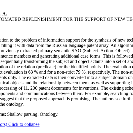
. A.
OMATED REPLENISHMENT FOR THE SUPPORT OF NEW TE
ution to the problem of information support for the synthesis of new te
 filling it with data from the Russian-language patent array. An algorith
m previously extracted primary semantic SAO (Subject–Action–Object) st
ntence members and generating additional case forms. This is followed
 sequentially transforming the subject and object actants into a set of 
on of the relation (predicate) for the identified points. The evaluation 
rict evaluation is 63 % and for a non-strict 79 %, respectively. The non-st
ents only. The extracted data is then converted into a subject domain 
hnical objects and the relationship between them, as well as supporting 
 processing of 11, 200 patent documents for inventions. The existing sch
omponents and communications between them. For example, searching for 
s suggest that the proposed approach is promising. The authors see furth
the ontology.
ems; Shallow parsing; Ontology.
ors)
Click to collapse