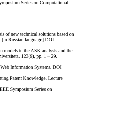
 Symposium Series on Computational
is of new technical solutions based on
12. [in Russian language] DOI
gen models in the ASK analysis and the
ersiteta, 123(9), pp. 1 – 29.
of Web Information Systems. DOI
enting Patent Knowledge. Lecture
6 IEEE Symposium Series on