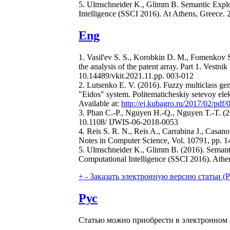
5. Ulmschneider K., Glimm B. Semantic Exploi
Intelligence (SSCI 2016). At Athens, Greec
Eng
1. Vasil'ev S. S., Korobkin D. M., Fomenkov S
the analysis of the patent array. Part 1. Vestn
10.14489/vkit.2021.11.pp. 003-012
2. Lutsenko E. V. (2016). Fuzzy multiclass gen
"Eidos" system. Politematicheskiy setevoy ele
Available at:
http://ej.kubagro.ru/2017/02/pdf/
3. Phan C.-P., Nguyen H.-Q., Nguyen T.-T. (2
10.1108/ IJWIS-06-2018-0053
4. Reis S. R. N., Reis A., Carrabina J., Casa
Notes in Computer Science, Vol. 10791, pp.
5. Ulmschneider K., Glimm B. (2016). Semanti
Computational Intelligence (SSCI 2016). At
+
-
Заказать электронную версию статьи (Purch
Рус
Статью можно приобрести в электронном 