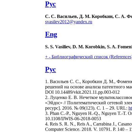
Рус
С. С. Васильев, Д. М. Коробкин, С. А. 
svasilev2012@yandex.ru
Eng
S. S. Vasiliev, D. M. Korobkin, S. A. Fome
+
-
Библиографический список (References
Рус
1. Васильев С. С., Коробкин Д. М., Фоме
решений на основе анализа патентного мас
DOI 10.14489/vkit.2021.11.pp.003-012
2. Луценко Е. В. Нечеткое мультиклассов
«Эйдос» // Политематический сетевой эл
ресурс]. 2016. № 09(123). С. 1 – 29. URL:
h
3. Phan C.-P., Nguyen H.-Q., Nguyen T.-T. On
10.1108/IJWIS-06-2018-0053
4. Reis S. R. N., Reis A., Carrabina J., Casa
Computer Science. 2018. V. 10791. P. 140 –