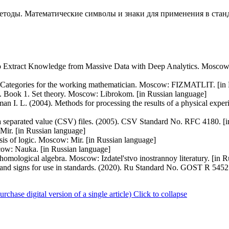
етоды. Математические символы и знаки для применения в станд
o Extract Knowledge from Massive Data with Deep Analytics. Moscow: 
. Categories for the working mathematician. Moscow: FIZMATLIT. [in 
es. Book 1. Set theory. Moscow: Librokom. [in Russian language]
 I. L. (2004). Methods for processing the results of a physical experi
eparated value (CSV) files. (2005). CSV Standard No. RFC 4180. [i
Mir. [in Russian language]
sis of logic. Moscow: Mir. [in Russian language]
cow: Nauka. [in Russian language]
omological algebra. Moscow: Izdatel'stvo inostrannoy literatury. [in 
s and signs for use in standards. (2020). Ru Standard No. GOST R 545
ase digital version of a single article)
Click to collapse