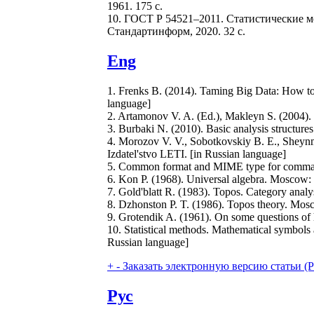
1961. 175 с.
10. ГОСТ Р 54521–2011. Статистические м
Стандартинформ, 2020. 32 с.
Eng
1. Frenks B. (2014). Taming Big Data: How t
language]
2. Artamonov V. A. (Ed.), Makleyn S. (2004)
3. Burbaki N. (2010). Basic analysis structur
4. Morozov V. V., Sobotkovskiy B. E., Sheynman
Izdatel'stvo LETI. [in Russian language]
5. Common format and MIME type for comma s
6. Kon P. (1968). Universal algebra. Moscow: 
7. Gold'blatt R. (1983). Topos. Category analy
8. Dzhonston P. T. (1986). Topos theory. Mos
9. Grotendik A. (1961). On some questions of h
10. Statistical methods. Mathematical symbol
Russian language]
+
-
Заказать электронную версию статьи (Purch
Рус