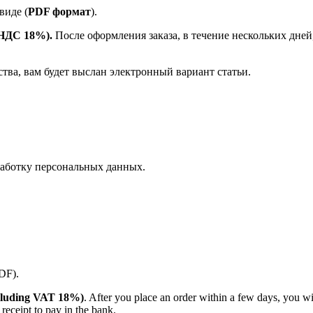
виде (
PDF формат
).
е НДС 18%).
После оформления заказа, в течение нескольких дней
ства, вам будет выслан электронный вариант статьи.
аботку персональных данных.
PDF).
(including VAT 18%)
. After you place an order within a few days, you w
receipt to pay in the bank.