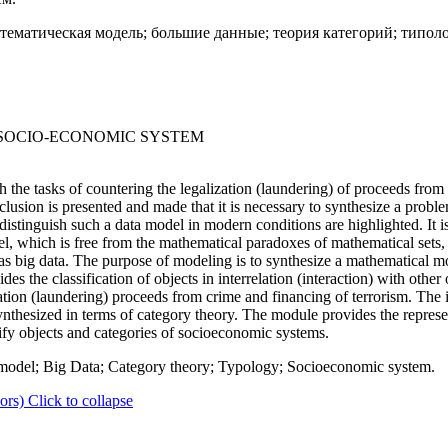
тематическая модель; большие данные; теория категорий; типол
 SOCIO-ECONOMIC SYSTEM
he tasks of countering the legalization (laundering) of proceeds from 
clusion is presented and made that it is necessary to synthesize a probl
istinguish such a data model in modern conditions are highlighted. It is
l, which is free from the mathematical paradoxes of mathematical sets, a
as big data. The purpose of modeling is to synthesize a mathematical mo
 the classification of objects in interrelation (interaction) with other 
alization (laundering) proceeds from crime and financing of terrorism. Th
ynthesized in terms of category theory. The module provides the represen
sify objects and categories of socioeconomic systems.
odel; Big Data; Category theory; Typology; Socioeconomic system.
ors)
Click to collapse