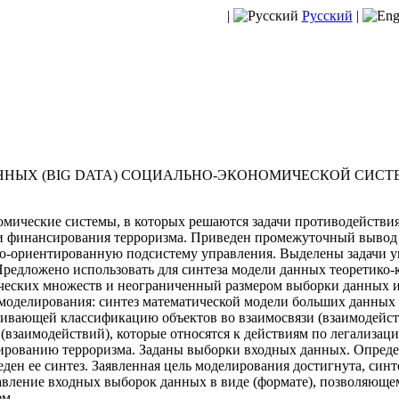
|
Русский
|
ННЫХ (BIG DATA) СОЦИАЛЬНО-ЭКОНОМИЧЕСКОЙ СИС
мические системы, в которых решаются задачи противодействи
и финансирования терроризма. Приведен промежуточный вывод о 
но-ориентированную подсистему управления. Выделены задачи 
редложено использовать для синтеза модели данных теоретико-
ческих множеств и неограниченный размером выборки данных и
ь моделирования: синтез математической модели больших данных
чивающей классификацию объектов во взаимосвязи (взаимодейст
(взаимодействий), которые относятся к действиям по легализац
рованию терроризма. Заданы выборки входных данных. Определ
ден ее синтез. Заявленная цель моделирования достигнута, синт
вление входных выборок данных в виде (формате), позволяюще
ем.