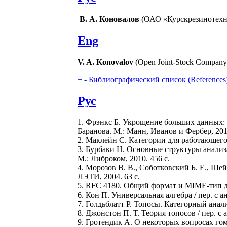
В. А. Коновалов
(ОАО «Курскрезинотехни
Eng
V. A. Konovalov
(Open Joint-Stock Company 
+
-
Библиографический список (References
Рус
1. Фрэнкс Б. Укрощение больших данных: 
Баранова. М.: Манн, Иванов и Фербер, 2014
2. Маклейн С. Категории для работающего 
3. Бурбаки Н. Основные структуры анализа.
М.: Либроком, 2010. 456 с.
4. Морозов В. В., Соботковский Б. Е., Ше
ЛЭТИ, 2004. 63 с.
5. RFC 4180. Общий формат и MIME-тип дл
6. Кон П. Универсальная алгебра / пер. с ан
7. Голдьблатт Р. Топосы. Категорный анализ
8. Джонстон П. Т. Теория топосов / пер. с 
9. Гротендик А. О некоторых вопросах гомо