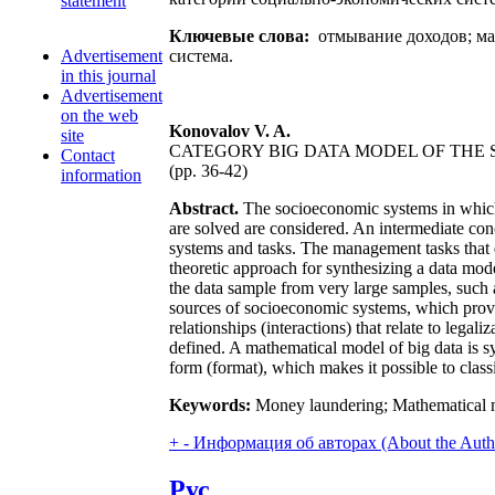
statement
Ключевые слова:
отмывание доходов; ма
Advertisement
система.
in this journal
Advertisement
on the web
Konovalov V. A.
site
CATEGORY BIG DATA MODEL OF THE
Contact
(pp. 36-42)
information
Abstract.
The socioeconomic systems in which t
are solved are considered. An intermediate con
systems and tasks. The management tasks that d
theoretic approach for synthesizing a data mode
the data sample from very large samples, such 
sources of socioeconomic systems, which provides
relationships (interactions) that relate to leg
defined. A mathematical model of big data is s
form (format), which makes it possible to clas
Keywords:
Money laundering; Mathematical m
+
-
Информация об авторах (About the Auth
Рус