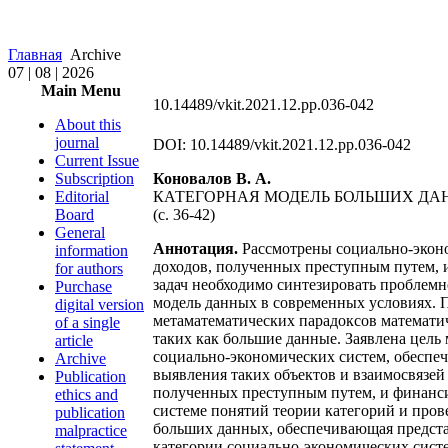
Главная
Archive
07 | 08 | 2026
Main Menu
10.14489/vkit.2021.12.pp.036-042
About this
journal
DOI: 10.14489/vkit.2021.12.pp.036-042
Current Issue
Subscription
Коновалов В. А.
Editorial
КАТЕГОРНАЯ МОДЕЛЬ БОЛЬШИХ ДА
Board
(с. 36-42)
General
Аннотация.
Рассмотрены социально-эконо
information
доходов, полученных преступным путем, 
for authors
задач необходимо синтезировать проблем
Purchase
модель данных в современных условиях. П
digital version
метаматематических парадоксов математи
of a single
таких как большие данные. Заявлена цел
article
социально-экономических систем, обеспе
Archive
выявления таких объектов и взаимосвязей 
Publication
полученных преступным путем, и финанси
ethics and
системе понятий теории категорий и прове
publication
больших данных, обеспечивающая предста
malpractice
категории социально-экономических сист