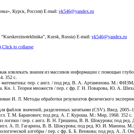
ка», Курск, Россия) E-mail:
vk546@yandex.ru
“Kurskrezinotekhnika”, Kursk, Russia) E-mail:
vk546@yandex.ru
)
Click to collapse
как извлекать знания из массивов информации с помощью глубоко
. 352 c.
математика: пер. с англ. / под ред. В. А. Артамонова. М.: ФИЗМ
 Кн. 1. Теория множеств / пер. с фр. Г. Н. Поварова, Ю. А. Шиха
йнман И. Л. Методы обработки результатов физического экспериме
я файлов значений, разделенных запятыми (CSV). Введ. 2005–10
гл. Т. М. Баранович; под ред. А. Г. Куроша. М.: Мир, 1968. 352 c.
 логики / пер. с англ. В. Н. Гришина, В. В. Шокурова; под ред. Д
англ. А. П. Гагарина, В. В. Шокурова; под ред. Ю. И. Манина. М.:
логической алгебры / пер. с фр. Б. Б. Венкова; под ред. А. Л. Он