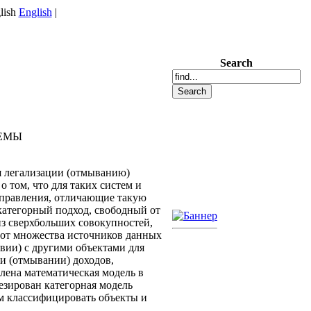
English
|
Search
ТЕМЫ
я легализации (отмыванию)
том, что для таких систем и
управления, отличающие такую
категорный подход, свободный от
з сверхбольших совокупностей,
 от множества источников данных
вии) с другими объектами для
ии (отмывании) доходов,
ена математическая модель в
езирован категорная модель
м классифицировать объекты и