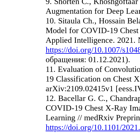
9. Shorten C., Khoshgoftaa
Augmentation for Deep Learn
10. Sitaula Ch., Hossain B
Model for COVID-19 Chest X
Applied Intelligence. 2021.
https://doi.org/10.1007/s10
обращения: 01.12.2021).
11. Evaluation of Convolut
19 Classification on Chest X-
arXiv:2109.02415v1 [eess.I
12. Bacellar G. C., Chandra
COVID-19 Chest X-Ray Imag
Learning // medRxiv Prepri
https://doi.org/10.1101/202