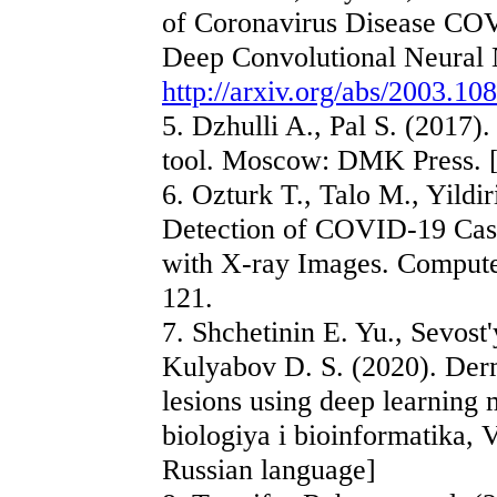
of Coronavirus Disease CO
Deep Convolutional Neural N
http://arxiv.org/abs/2003.10
5. Dzhulli A., Pal S. (2017).
tool. Moscow: DMK Press. [
6. Ozturk T., Talo M., Yildi
Detection of COVID-19 Cas
with X-ray Images. Compute
121.
7. Shchetinin E. Yu., Sevos
Kulyabov D. S. (2020). Derm
lesions using deep learning
biologiya i bioinformatika, V
Russian language]