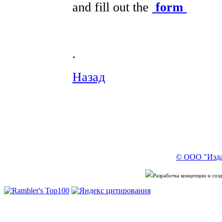
and fill out the
form
.
Назад
© ООО "Изда
Разработка концепции и со