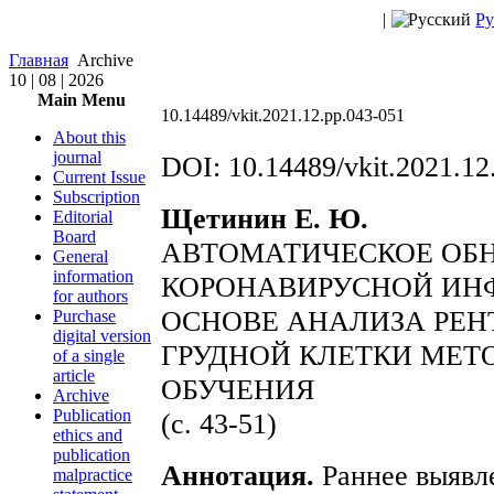
|
Ру
Главная
Archive
10 | 08 | 2026
Main Menu
10.14489/vkit.2021.12.pp.043-051
About this
journal
DOI: 10.14489/vkit.2021.12
Current Issue
Subscription
Щетинин Е. Ю.
Editorial
Board
АВТОМАТИЧЕСКОЕ ОБ
General
information
КОРОНАВИРУСНОЙ ИНФ
for authors
ОСНОВЕ АНАЛИЗА РЕ
Purchase
digital version
ГРУДНОЙ КЛЕТКИ МЕТ
of a single
article
ОБУЧЕНИЯ
Archive
Publication
(с. 43-51)
ethics and
publication
Аннотация.
Раннее выявл
malpractice