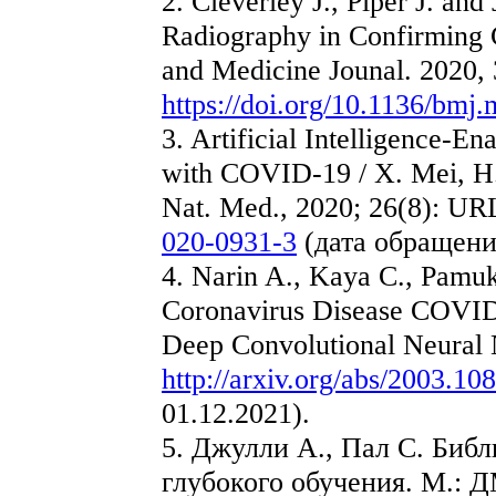
2. Cleverley J., Piper J. an
Radiography in Confirming 
and Medicine Jounal. 2020,
https://doi.org/10.1136/bmj
3. Artificial Intelligence-E
with COVID-19 / X. Mei, H. C
Nat. Med., 2020; 26(8): UR
020-0931-3
(дата обращения
4. Narin A., Kaya C., Pamuk
Coronavirus Disease COVID
Deep Convolutional Neural
http://arxiv.org/abs/2003.10
01.12.2021).
5. Джулли А., Пал С. Библ
глубокого обучения. М.: Д