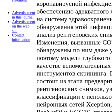
statement
коронавирусной инфекцие
обеспечению адекватного 
Advertisement
in this journal
на систему здравоохране
Advertisement
обнаружения этой инфекц
on the web
site
анализ рентгеновских сни
Contact
information
Изменения, вызванные CO
обнаружены по ним даже 
поэтому модели глубокого
качестве вспомогательных
инструментов скрининга. 
состоит из этапа предвари
рентгеновских снимков, у
классификации с использо
нейронных сетей Xception,