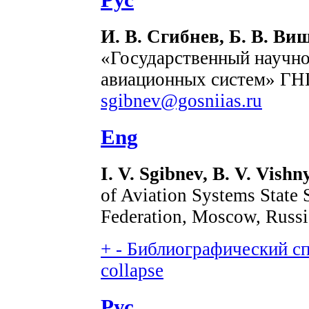
И. В. Сгибнев, Б. В. В
«Государственный научно
авиационных систем» ГНЦ
sgibnev@gosniias.ru
Eng
I. V. Sgibnev, B. V. Vish
of Aviation Systems State S
Federation, Moscow, Russi
+
-
Библиографический спи
collapse
Рус