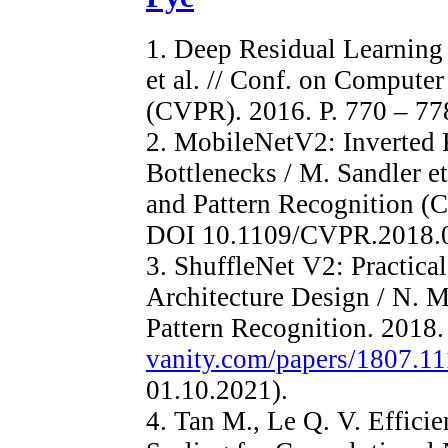
1. Deep Residual Learning
et al. // Conf. on Compute
(CVPR). 2016. Р. 770 – 7
2. MobileNetV2: Inverted 
Bottlenecks / M. Sandler e
and Pattern Recognition (
DOI 10.1109/CVPR.2018.
3. ShuffleNet V2: Practica
Architecture Design / N. M
Pattern Recognition. 201
vanity.com/papers/1807.11
01.10.2021).
4. Tan M., Le Q. V. Effici