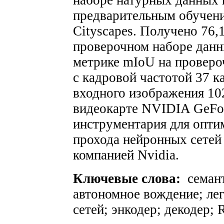
наборе натурных данных 
предварительным обучени
Cityscapes. Получено 76,
проверочном наборе данны
метрике mIoU на проверо
с кадровой частотой 37 к
входного изображения 10
видеокарте NVIDIA GeFo
инструментария для опти
прохода нейронных сетей
компанией Nvidia.
Ключевые слова:
семант
автономное вождение; ле
сетей; энкодер; декодер;