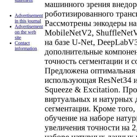
statement
машинного зрения внедо
роботизированного транс
Advertisement
in this journal
Рассмотрены энкодеры на 
Advertisement
MobileNetV2, ShuffleNetV
on the web
site
на базе U-Net, DeepLabV
Contact
information
дополнительные компоне
точность сегментации и с
Предложена оптимальная 
использующая ResNet34 
Squeeze & Excitation. П
виртуальных и натурных 
сегментации. Кроме того,
обучение на наборе нату
увеличения точности на 2