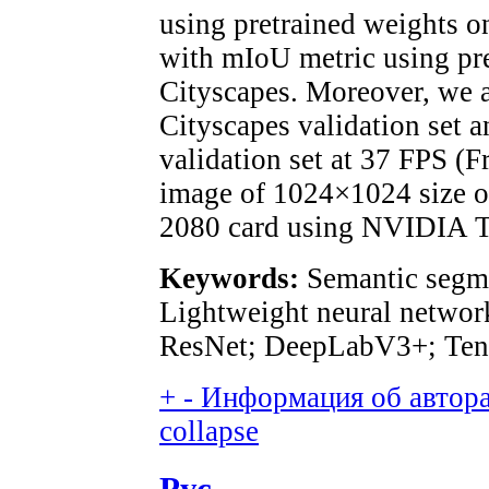
using pretrained weights o
with mIoU metric using pre
Cityscapes. Moreover, we 
Cityscapes validation set 
validation set at 37 FPS (F
image of 1024×1024 size
2080 card using NVIDIA T
Keywords:
Semantic segme
Lightweight neural networ
ResNet; DeepLabV3+; Ten
+
-
Информация об авторах
collapse
Рус