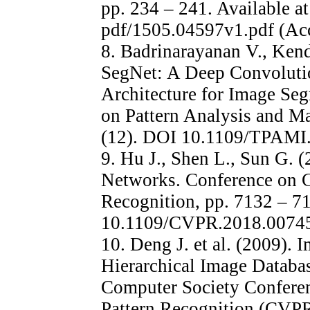
pp. 234 – 241. Available a
pdf/1505.04597v1.pdf (Acc
8. Badrinarayanan V., Kend
SegNet: A Deep Convoluti
Architecture for Image Se
on Pattern Analysis and Ma
(12). DOI 10.1109/TPAMI
9. Hu J., Shen L., Sun G. 
Networks. Conference on C
Recognition, pp. 7132 – 7
10.1109/CVPR.2018.0074
10. Deng J. et al. (2009).
Hierarchical Image Databa
Computer Society Confere
Pattern Recognition (CVPR)