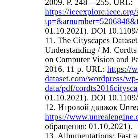
2009. P. 248 – 255. URL:
https://ieeexplore.ieee.org
tp=&arnumber=5206848&
01.10.2021). DOI 10.110
11. The Cityscapes Datase
Understanding / M. Cordts e
on Computer Vision and Pa
2016. 11 p. URL:
https://
dataset.com/wordpress/wp-
data/pdf/cordts2016citysca
01.10.2021). DOI 10.110
12. Игровой движок Unre
https://www.unrealengine
обращения: 01.10.2021).
13. Albumentations: Fast 