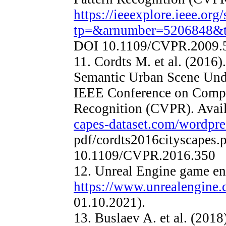
https://ieeexplore.ieee.org
tp=&arnumber=5206848&
DOI 10.1109/CVPR.2009.
11. Cordts M. et al. (2016)
Semantic Urban Scene Unde
IEEE Conference on Compu
Recognition (CVPR). Avail
capes-dataset.com/wordpre
pdf/cordts2016cityscapes.
10.1109/CVPR.2016.350
12. Unreal Engine game eng
https://www.unrealengine
01.10.2021).
13. Buslaev A. et al. (201