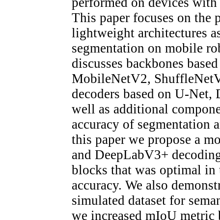
performed on devices with l
This paper focuses on the 
lightweight architectures a
segmentation on mobile rob
discusses backbones based
MobileNetV2, ShuffleNetV
decoders based on U-Net
well as additional componen
accuracy of segmentation a
this paper we propose a m
and DeepLabV3+ decoding 
blocks that was optimal in 
accuracy. We also demonstr
simulated dataset for sema
we increased mIoU metric b