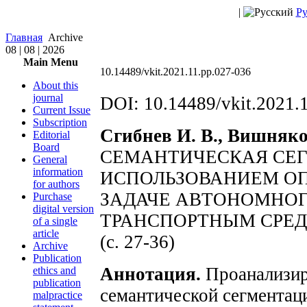
|
Ру
Главная
Archive
08 | 08 | 2026
Main Menu
10.14489/vkit.2021.11.pp.027-036
About this
journal
DOI: 10.14489/vkit.2021.
Current Issue
Subscription
Сгибнев И. В., Вишняко
Editorial
Board
СЕМАНТИЧЕСКАЯ СЕ
General
information
ИСПОЛЬЗОВАНИЕМ ОП
for authors
ЗАДАЧЕ АВТОНОМНОГ
Purchase
digital version
ТРАНСПОРТНЫМ СРЕ
of a single
article
(с. 27-36)
Archive
Publication
Аннотация.
Проанализир
ethics and
publication
семантической сегментац
malpractice