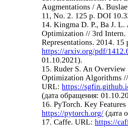
Augmentations / A. Buslaev 
11, No. 2. 125 p. DOI 10.
14. Kingma D. P., Ba J. L.
Optimization // 3rd Intern.
Representations. 2014. 15
https://arxiv.org/pdf/1412
01.10.2021).
15. Ruder S. An Overview 
Optimization Algorithms /
URL:
https://sgfin.github.
(дата обращения: 01.10.20
16. PyTorch. Key Features
https://pytorch.org/
(дата о
17. Caffe. URL:
https://ca