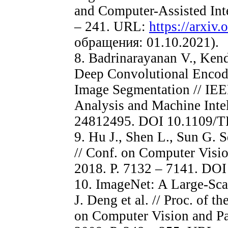
and Computer-Assisted Inte
– 241. URL:
https://arxiv
обращения: 01.10.2021).
8. Badrinarayanan V., Kend
Deep Convolutional Encode
Image Segmentation // IEE
Analysis and Machine Intel
24812495. DOI 10.1109/
9. Hu J., Shen L., Sun G.
// Conf. on Computer Visio
2018. P. 7132 – 7141. DO
10. ImageNet: A Large-Sca
J. Deng et al. // Proc. of 
on Computer Vision and Pa